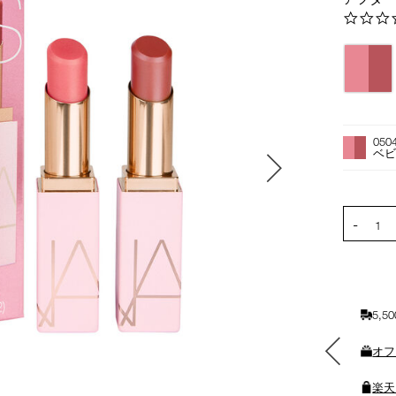
バ
リ
エ
ー
オ
Product
シ
プ
Actions
050
ョ
シ
ベビ
ン
ョ
ン
を
PRODUCT
-
カ
1
ー
ト
に
入
5,
れ
る
素敵なギフトと交換できる
オフ
ポイントをプレゼント
楽天