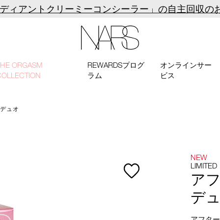
ラディアントクリーミーコンシーラー」の自主回収の
NARS
THE ORGASM
REWARDSプログ
オンラインサー
COLLECTION
ラム
ビス
 デュオ
NEW
LIMITED
ア
デ
アフター