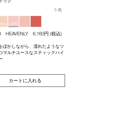
ィック
5 色
人気色
人気色
3 HEAVENLY
6,160円
(税込)
をぼかしながら、濡れたようなツ
つマルチユースなスティックハイ
ー
カートに入れる