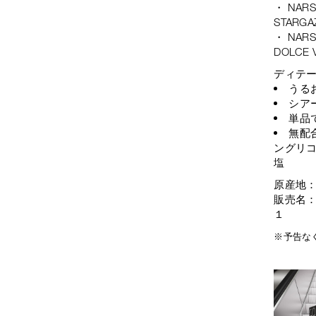
・ NA
STAR
・ NA
DOLCE
ディテ
うる
シア
単品
無配
ングリコ
塩
原産地
販売名：
１
※予告な