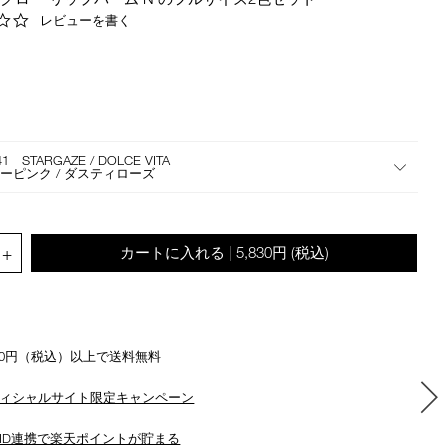
the
0.0
レビューを書く
suggestions
star
given
rating
as
you
type
or
submit
41 STARGAZE / DOLCE VITA
ーピンク / ダスティローズ
this
form
to
search
.QUANTITY.SELECT.LABEL
+
カートに入れる
5,830円
(税込)
|
for
the
keyword
you
have
500円（税込）以上で送料無料
entered.
ィシャルサイト限定キャンペーン
ID連携で楽天ポイントが貯まる