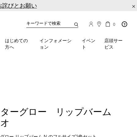
お詫びとお願い
×
カ
カ
0
タ
ー
You
ロ
ト
can
グ
の
はじめての
インフォメーシ
イベン
店頭サー
検
use
商
方へ
ョン
ト
ビス
品
索
the
数
tab
key
(or
swipe
left
or
right
on
your
フターグロー リップバーム
mobile
ュオ
device)
to
access
グロー リップバーム N のフルサイズ2色セット