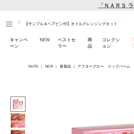
Skip
「ＮＡＲＳ 
to
main
【ミニパフプレゼント】新リキッドブラッシュご購入でプ
【はじめての購入はこちらから】新リキッドブラッシュス
【ギフトショッパープレゼント】カラーアイテムをあの人
content
メニュー
【サンプル＆ヘアピン付】オイルクレンジングキット
【ポーチ＆ブラッシュプレゼント】ORGASM CAMPAIGN
レゼント
ターターキット
へのプレゼントに
キャンペ
NEW
ベストセ
商
コレクシ
ーン
ラー
品
ョン
NARS
NEW
新製品
アフターグロー リップバーム
Details
/afterglow-
商
lip-
品
Image
balm-
番
n-
号
duo-
4535683285827
05041/4535683285827.html