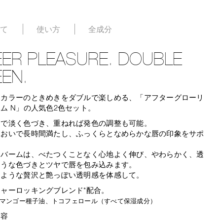
いて
使い方
全成分
ER PLEASURE. DOUBLE
EN.
るカラーのときめきをダブルで楽しめる、「アフターグローリ
ム N」の人気色2色セット。
りで淡く色づき、重ねれば発色の調整も可能。
るおいで長時間満たし、ふっくらとなめらかな唇の印象をサポ
るバームは、べたつくことなく心地よく伸び、やわらかく、透
ような色づきとツヤで唇を包み込みます。
るような贅沢と艶っぽい透明感を体感して。
ャーロッキングブレンド*配合。
、マンゴー種子油、トコフェロール（すべて保湿成分）
内容