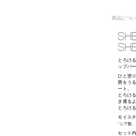
商品につ
SHE
SHE
とろけ
ップバー
ひと塗
唇をう
ート。
とろけ
き通る
とろけ
モイスチ
*シア脂
セット