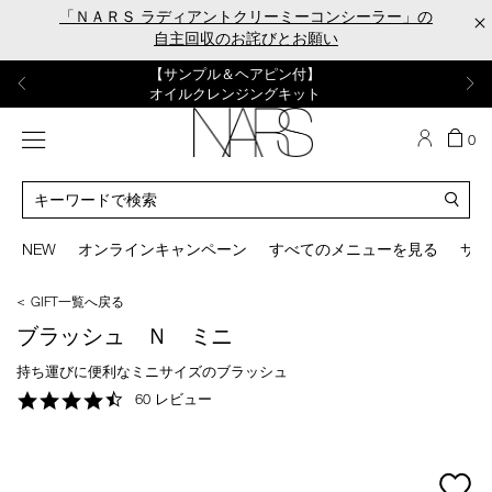
Skip
「ＮＡＲＳ ラディアントクリーミーコンシーラー」の
×
to
自主回収のお詫びとお願い
main
content
【ポーチ＆ブラッシュプレゼント】
【はじめての購入はこちらから】
【ギフトショッパープレゼント】
【サンプル＆ヘアピン付】
【ミニパフプレゼント】
新リキッドブラッシュご購入でプレゼント
カラーアイテムをあの人へのプレゼントに
新リキッドブラッシュスターターキット
オイルクレンジングキット
ORGASM CAMPAIGN
メニュー
カ
0
ー
NARS
ト
カ
の
タ
商
ロ
You
品
グ
can
NEW
オンラインキャンペーン
すべてのメニューを見る
サイ
数
検
use
索
the
＜ GIFT一覧へ戻る
tab
key
ブラッシュ Ｎ ミニ
(or
swipe
持ち運びに便利なミニサイズのブラッシュ
left
4.4
60 レビュー
or
star
right
rating
on
your
mage
mobile