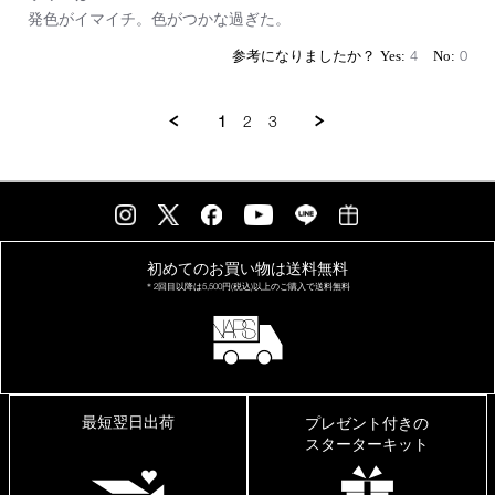
Review
review
発色がイマイチ。色がつかな過ぎた。
by
stating
on
サ
4
0
12
イ
Oct
ズ
2025
は
1
2
3
い
い
初めてのお買い物は
送料無料
＊2回目以降は
5,500円(税込)以上の
ご購入で送料無料
最短翌日出荷
プレゼント付きの
スターターキット