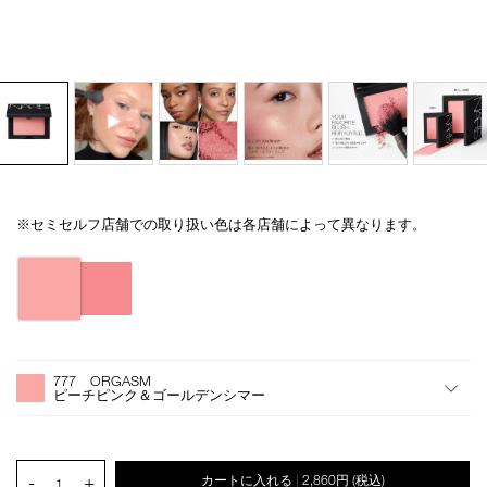
※セミセルフ店舗での取り扱い色は各店舗によって異なります。
Details
/blush-
商
n-
品
バ
mini-
番
リ
777/4535683223010.html
号
エ
4535683223010
ー
シ
オ
Product
ョ
プ
Actions
777 ORGASM
ン
シ
ピーチピンク＆ゴールデンシマー
ョ
ン
を
カ
PRODUCT.QUANTITY.SELECT.LABEL
-
+
カートに入れる
2,860円
(税込)
|
ー
1