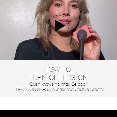
HOW-TO:
TURN CHEEKS ON
“Blush knows no limits. Be bold.”
- FRANÇOIS NARS, Founder and Creative Director