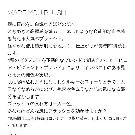
MADE YOU BLUSH
頬に官能を。自惚れるほどの肌へ。
ときめきと高揚感を煽る、上気したような官能的な血色感
を与える人気のブラッシュ。
軽やかな使用感が肌に心地よく、仕上がりが長時間*持続し
ます。
4種のピグメントを革新的なブレンドで組み合わせた「ピュ
ア・ピグメント・ブレンド」により、インパクトのある見
たままの発色を実現。
肌に溶け込むようになじむシルキーなフォーミュラで、ム
ラなくなめらかにのび、毛穴や色ムラなど肌の気になる部
分をぼかします。
ブラッシュの入れ方は十人十色。
あなたはどんな風にブラッシュを効かせますか？
*16時間仕上がり持続（ヨレ）データ取得済み。仕上がりには個人差
があります。