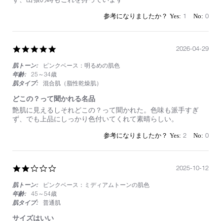
on
持
6
ち
1
0
Jun
歩
2026
き
に
い
5.0
2026-04-29
い
star
サ
肌トーン:
ピンクベース：明るめの肌色
rating
イ
年齢:
25～34歳
ズ
肌タイプ:
混合肌（脂性乾燥肌）
どこの？って聞かれる名品
Review
review
艶肌に見えるしそれどこの？って聞かれた。色味も派手すぎ
by
stating
ず、でも上品にしっかり色付いてくれて素晴らしい。
on
ど
29
こ
2
0
Apr
の？
2026
っ
て
聞
2.0
2025-10-12
か
star
れ
肌トーン:
ピンクベース：ミディアムトーンの肌色
rating
る
年齢:
45～54歳
名
肌タイプ:
普通肌
品
サイズはいい