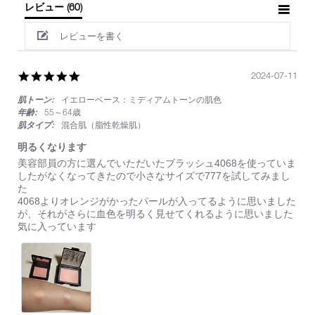
レビュー
(60)
レビューを書く
5.0
2024-07-11
star
肌トーン:
イエローベース：ミディアムトーンの肌色
rating
年齢:
55～64歳
肌タイプ:
混合肌（脂性乾燥肌）
明るくなります
Review
review
美容部員の方に選んでいただいたブラッシュ4068を使っていま
by
stating
したがなくなってきたので小さなサイズで777を試してみまし
on
明
た
11
る
4068よりオレンジがかったパールが入ってるように思いました
Jul
く
が、それがさらに血色を明るく見せてくれるように思いました
2024
な
気に入っています
り
ま
す