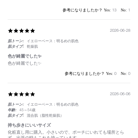
13
1
5.0
2026-06-28
star
肌トーン:
イエローベース：明るめの肌色
rating
肌タイプ:
乾燥肌
色が綺麗でした✨
Review
review
色が綺麗でした✨
by
stating
on
色
0
0
28
が
Jun
綺
2026
麗
5.0
2026-06-06
で
star
し
肌トーン:
イエローベース：明るめの肌色
rating
た
✨
年齢:
45～54歳
肌タイプ:
混合肌（脂性乾燥肌）
持ち歩きにいいサイズ
Review
review
化粧直し用に購入。小さいので、ポーチにいれても場所とら
by
stating
ず、出張の時もこれを持っています