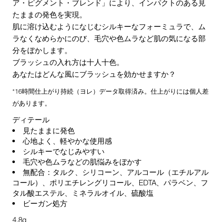
ア・ピグメント・ブレンド」により、インパクトのある見
たままの発色を実現。
肌に溶け込むようになじむシルキーなフォーミュラで、ム
ラなくなめらかにのび、毛穴や色ムラなど肌の気になる部
分をぼかします。
ブラッシュの入れ方は十人十色。
あなたはどんな風にブラッシュを効かせますか？
*16時間仕上がり持続（ヨレ）データ取得済み。仕上がりには個人差
があります。
ディテール
見たままに発色
心地よく、軽やかな使用感
シルキーでなじみやすい
毛穴や色ムラなどの肌悩みをぼかす
無配合：タルク、シリコーン、アルコール（エチルアル
コール）、ポリエチレングリコール、EDTA、パラベン、フ
タル酸エステル、ミネラルオイル、硫酸塩
ビーガン処方
4.8g