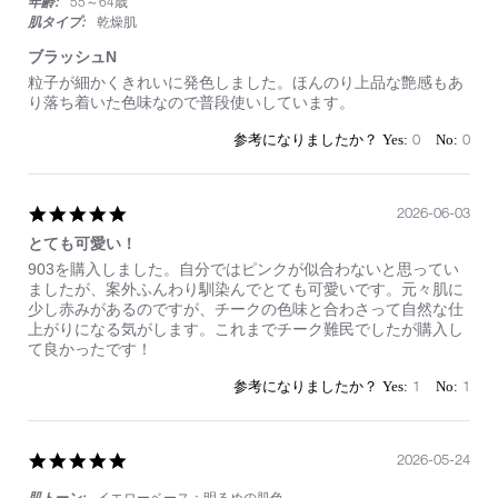
年齢:
55～64歳
肌タイプ:
乾燥肌
ブラッシュN
Review
review
粒子が細かくきれいに発色しました。ほんのり上品な艶感もあ
by
stating
り落ち着いた色味なので普段使いしています。
on
ブ
12
ラ
0
0
Jul
ッ
2026
シ
ュ
N
5.0
2026-06-03
star
とても可愛い！
rating
Review
review
903を購入しました。自分ではピンクが似合わないと思ってい
by
stating
ましたが、案外ふんわり馴染んでとても可愛いです。元々肌に
on
と
少し赤みがあるのですが、チークの色味と合わさって自然な仕
3
て
上がりになる気がします。これまでチーク難民でしたが購入し
Jun
も
て良かったです！
2026
可
愛
1
1
い！
5.0
2026-05-24
star
肌トーン:
イエローベース：明るめの肌色
rating