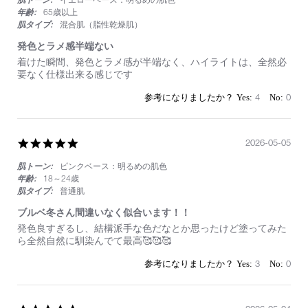
年齢:
65歳以上
肌タイプ:
混合肌（脂性乾燥肌）
発色とラメ感半端ない
Review
review
着けた瞬間、発色とラメ感が半端なく、ハイライトは、全然必
by
stating
要なく仕様出来る感じです
on
発
24
色
4
0
May
と
2026
ラ
メ
感
5.0
2026-05-05
半
star
端
肌トーン:
ピンクベース：明るめの肌色
rating
な
年齢:
18～24歳
い
肌タイプ:
普通肌
ブルベ冬さん間違いなく似合います！！
Review
review
発色良すぎるし、結構派手な色だなとか思ったけど塗ってみた
by
stating
ら全然自然に馴染んでて最高🥰🥰🥰
on
ブ
5
ル
3
0
May
ベ
2026
冬
さ