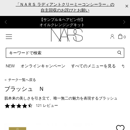
Skip
「ＮＡＲＳ ラディアントクリーミーコンシーラー」の
×
to
自主回収のお詫びとお願い
main
content
【ポーチ＆ブラッシュプレゼント】
【はじめての購入はこちらから】
【ギフトショッパープレゼント】
【サンプル＆ヘアピン付】
【ミニパフプレゼント】
新リキッドブラッシュご購入でプレゼント
カラーアイテムをあの人へのプレゼントに
新リキッドブラッシュスターターキット
オイルクレンジングキット
ORGASM CAMPAIGN
メニュー
カ
0
ー
NARS
ト
カ
の
タ
商
ロ
You
品
グ
can
NEW
オンラインキャンペーン
すべてのメニューを見る
サイ
数
検
use
索
the
＜ チーク一覧へ戻る
tab
key
ブラッシュ Ｎ
(or
swipe
肌本来の美しさを引き立て、唯一無二の魅力を表現するブラッシュ
left
4.7
121 レビュー
or
star
right
rating
on
your
mage
mobile