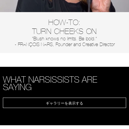
HOW-TO:
TURN CHEEKS ON
“Blush knows no limits. Be bold.”
- FRANÇOIS NARS, Founder and Creative Director
WHAT NARSISSISTS ARE
SAYING
ギャラリーを表示する