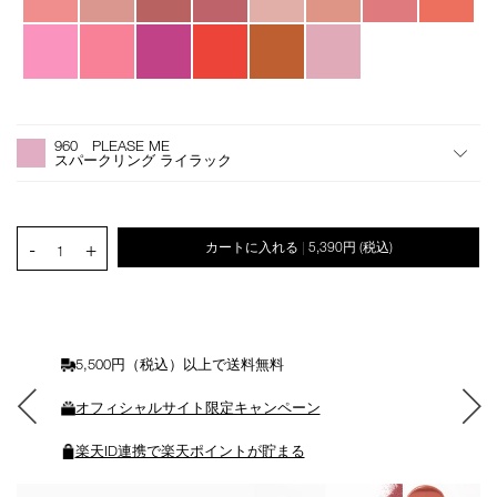
オ
Product
プ
Actions
960 PLEASE ME
シ
スパークリング ライラック
ョ
ン
を
カ
PRODUCT.QUANTITY.SELECT.LABEL
-
+
カートに入れる
5,390円
(税込)
|
ー
1
ト
に
入
れ
る
5,500円（税込）以上で送料無料
オフィシャルサイト限定キャンペーン
楽天ID連携で楽天ポイントが貯まる