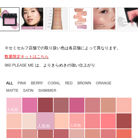
※セミセルフ店舗での取り扱い色は各店舗によって異なります。
Details
/blush-
商
数量限定キットはこちら
n-
品
960/4535683280471.html
番
960 PLEASE ME は、よりきらめきの強い仕上がり
号
4535683280471
バ
ALL
PINK
BERRY
CORAL
RED
BROWN
ORANGE
リ
MATTE
SATIN
SHIMMER
エ
ー
シ
ョ
人気色
ン
人気色
人気色