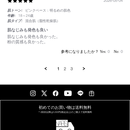
ん
5.0
2026-05-04
間
star
違
肌トーン:
ピンクベース：明るめの肌色
rating
い
年齢:
18～24歳
な
肌タイプ:
混合肌（脂性乾燥肌）
く
似
肌なじみも発色も良い
合
Review
review
肌なじみも発色も良かった。
い
by
stating
粉の質感も良かった。
ま
on
肌
す！！
4
な
0
0
May
じ
2026
み
も
1
2
3
発
色
も
良
い
初めてのお買い物は
送料無料
＊2回目以降は
5,500円(税込)以上の
ご購入で送料無料