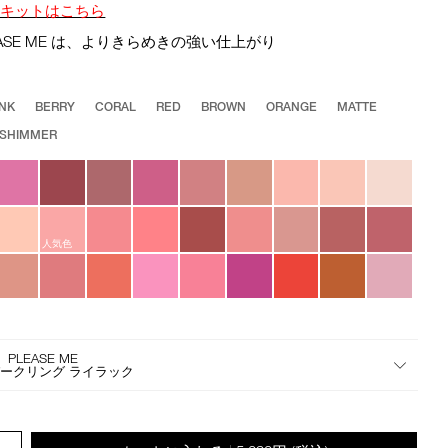
the
定キットはこちら
suggestions
LEASE ME は、よりきらめきの強い仕上がり
given
as
you
INK
BERRY
CORAL
RED
BROWN
ORANGE
MATTE
type
or
SHIMMER
submit
this
form
to
search
人気色
for
the
keyword
you
have
 PLEASE ME
entered.
ークリング ライラック
.QUANTITY.SELECT.LABEL