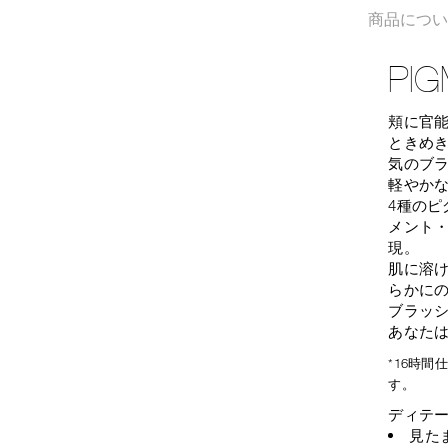
商品につ
PIG
頬に官
ときめ
気のブ
軽やか
4種の
メント
現。
肌に溶
らかに
ブラッ
あなた
*16時
す。
ディテ
見た