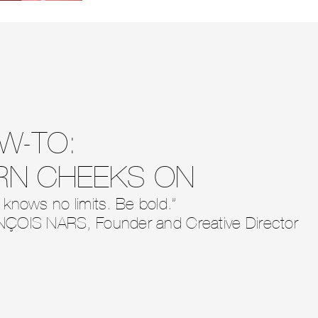
W-TO:
RN CHEEKS ON
 knows no limits. Be bold.”
NÇOIS NARS, Founder and Creative Director