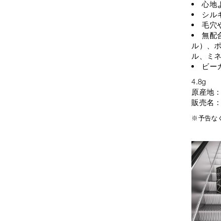
心地
シル
毛穴
無配
ル）、ポ
ル、ミ
ビー
4.8g
原産地
販売名：
※予告な