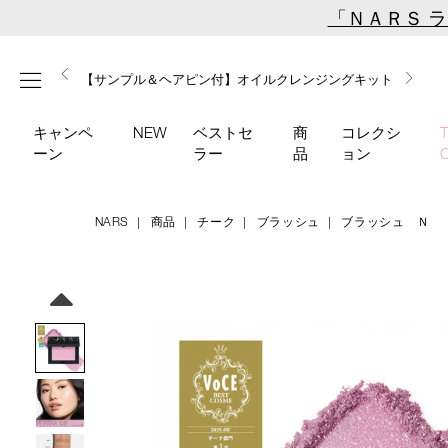
Skip
「ＮＡＲＳ 
to
main
【ミニパフプレゼント】新リキッドブラッシュご購入でプ
【はじめての購入はこちらから】新リキッドブラッシュス
【ギフトショッパープレゼント】カラーアイテムをあの人
content
メニュー
【サンプル＆ヘアピン付】オイルクレンジングキット
【ポーチ＆ブラッシュプレゼント】ORGASM CAMPAIGN
レゼント
ターターキット
へのプレゼントに
キャンペ
NEW
ベストセ
商
コレクシ
ーン
ラー
品
ョン
NARS
商品
チーク
ブラッシュ
ブラッシュ Ｎ
Details
/blush-
商
n-
品
Image
960/4535683280471.html
番
号
4535683280471