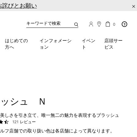
お詫びとお願い
×
カ
カ
0
タ
ー
You
ロ
ト
can
グ
の
はじめての
インフォメーシ
イベン
店頭サー
検
use
商
方へ
ョン
ト
ビス
品
索
the
数
tab
key
(or
swipe
left
or
right
ラッシュ Ｎ
on
your
mobile
の美しさを引き立て、唯一無二の魅力を表現するブラッシュ
device)
4.7
121 レビュー
to
star
セルフ店舗での取り扱い色は各店舗によって異なります。
rating
access