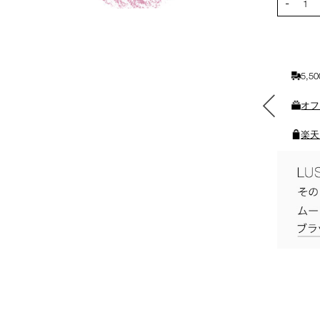
-
カ
1
ー
ト
に
入
5,
れ
る
素敵なギフトと交換できる
オフ
ポイントをプレゼント
楽天