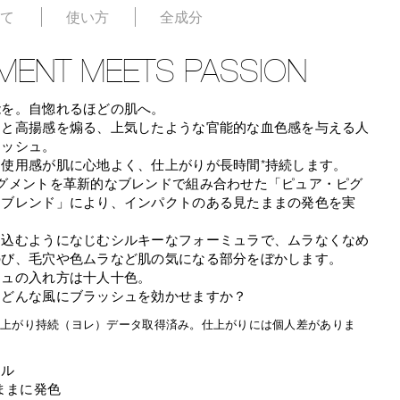
いて
使い方
全成分
MENT MEETS PASSION
能を。自惚れるほどの肌へ。
きと高揚感を煽る、上気したような官能的な血色感を与える人
ラッシュ。
な使用感が肌に心地よく、仕上がりが長時間*持続します。
ピグメントを革新的なブレンドで組み合わせた「ピュア・ピグ
・ブレンド」により、インパクトのある見たままの発色を実
け込むようになじむシルキーなフォーミュラで、ムラなくなめ
のび、毛穴や色ムラなど肌の気になる部分をぼかします。
シュの入れ方は十人十色。
はどんな風にブラッシュを効かせますか？
間仕上がり持続（ヨレ）データ取得済み。仕上がりには個人差がありま
ール
ままに発色