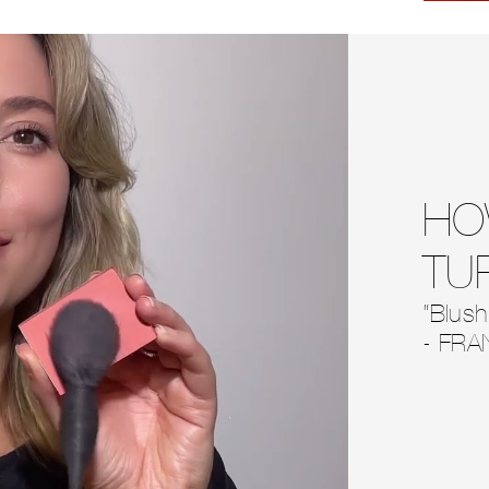
HO
TU
“Blush
- FRA