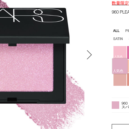
数量限
960 P
バ
ALL
P
リ
SATIN
エ
ー
シ
人気色
ョ
ン
人気色
オ
Product
プ
Actions
960
シ
スパ
ョ
ン
を
PRODUCT