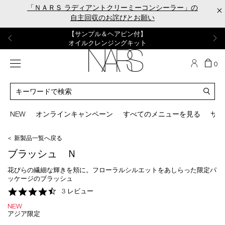
Skip
「ＮＡＲＳ ラディアントクリーミーコンシーラー」の
×
to
自主回収のお詫びとお願い
main
content
【ポーチ＆ブラッシュプレゼント】
【はじめての購入はこちらから】
【ギフトショッパープレゼント】
【サンプル＆ヘアピン付】
【ミニパフプレゼント】
新リキッドブラッシュご購入でプレゼント
カラーアイテムをあの人へのプレゼントに
新リキッドブラッシュスターターキット
オイルクレンジングキット
ORGASM CAMPAIGN
メニュー
カ
0
ー
NARS
ト
カ
の
タ
商
ロ
You
品
グ
can
NEW
オンラインキャンペーン
すべてのメニューを見る
サイ
数
検
use
索
the
＜ 新製品一覧へ戻る
tab
key
ブラッシュ Ｎ
(or
swipe
花びらの繊細な輝きを頬に。フローラルシルエットをあしらった限定パ
left
ッケージのブラッシュ
or
4.7
3 レビュー
right
star
on
NEW
rating
your
アジア限定
mobile