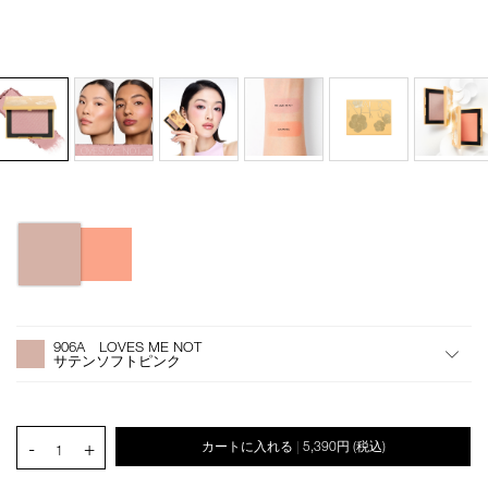
バ
Details
/blush-
商
リ
n-
品
エ
906a/4535683285223.html
番
ー
号
シ
オ
Product
4535683285223
ョ
プ
Actions
906A LOVES ME NOT
ン
シ
サテンソフトピンク
ョ
ン
を
カ
PRODUCT.QUANTITY.SELECT.LABEL
-
+
カートに入れる
5,390円
(税込)
|
ー
1
ト