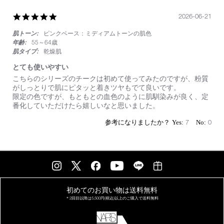
2026
欲
5.0
2026-06-21
し
star
か
肌トーン:
ピンクベース：ミディアムトーンの肌色
rating
っ
た
年齢:
55～64歳
色
肌タイプ:
乾燥肌
とても使いやすい
Review
review
こちらのシリーズのチークは初めて使ってみたのですが、粉質
by
stating
がしっとりで肌にピタッと着きツヤもでて良いです。
on
と
限定の色ですが、もともとの血色のように肌馴染みが良く、定
21
て
番化していただけたら嬉しいなと思いました。
Jun
も
2026
使
7
0
い
や
す
い
初めてのお買い物は
送料無料
＊2回目以降は
5,500円(税込)以上の
ご購入で送料無料