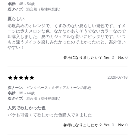
年齢:
45～54歳
肌タイプ:
混合肌（脂性乾燥肌）
夏らしい
Review
review
彩度高めのオレンジで、くすみのない夏らしい発色です。イメ
by
stating
ージは赤肉メロンな色。なかなかありそうでないカラーなので
on
夏
即購入しました。夏のカジュアルな装いにピッタリです。いつ
19
ら
もと違うメイクを楽しみたかったのでよかったのと、案外使い
Jul
し
やすい！
2026
い
0
0
5.0
2026-07-18
star
肌トーン:
ピンクベース：ミディアムトーンの肌色
rating
年齢:
35～44歳
肌タイプ:
混合肌（脂性乾燥肌）
人気で欲しかった色
Review
review
パケも可愛くて欲しかった色購入できました！
by
stating
on
人
0
0
18
気
Jul
で