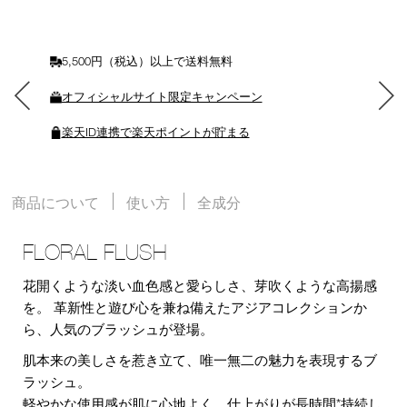
に
入
れ
る
5,500円（税込）以上で送料無料
オフィシャルサイト限定キャンペーン
楽天ID連携で楽天ポイントが貯まる
商品について
使い方
全成分
FLORAL FLUSH
花開くような淡い血色感と愛らしさ、芽吹くような高揚感
を。 革新性と遊び心を兼ね備えたアジアコレクションか
ら、人気のブラッシュが登場。
肌本来の美しさを惹き立て、唯一無二の魅力を表現するブ
ラッシュ。
軽やかな使用感が肌に心地よく、仕上がりが長時間*持続し