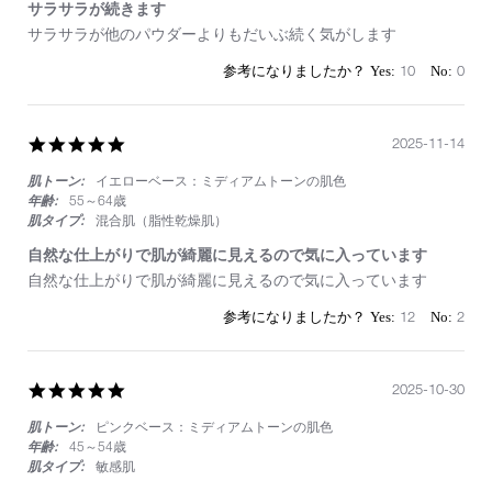
サラサラが続きます
Review
review
サラサラが他のパウダーよりもだいぶ続く気がします
by
stating
on
サ
10
0
2
ラ
May
サ
2026
ラ
5.0
2025-11-14
が
star
続
肌トーン:
イエローベース：ミディアムトーンの肌色
rating
き
ま
年齢:
55～64歳
す
肌タイプ:
混合肌（脂性乾燥肌）
自然な仕上がりで肌が綺麗に見えるので気に入っています
Review
review
自然な仕上がりで肌が綺麗に見えるので気に入っています
by
stating
on
自
12
2
14
然
Nov
な
2025
仕
5.0
2025-10-30
上
star
が
肌トーン:
ピンクベース：ミディアムトーンの肌色
rating
り
で
年齢:
45～54歳
肌
肌タイプ:
敏感肌
が