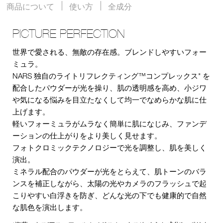
商品について
使い方
全成分
PICTURE PERFECTION
世界で愛される、無敵の存在感。ブレンドしやすいフォー
ミュラ。
NARS 独自のライトリフレクティング™コンプレックス* を
配合したパウダーが光を操り、肌の透明感を高め、小ジワ
や気になる悩みを目立たなくして均一でなめらかな肌に仕
上げます。
軽いフォーミュラがムラなく簡単に肌になじみ、ファンデ
ーションの仕上がりをより美しく見せます。
フォトクロミックテクノロジーで光を調整し、肌を美しく
演出。
ミネラル配合のパウダーが光をとらえて、肌トーンのバラ
ンスを補正しながら、太陽の光やカメラのフラッシュで起
こりやすい白浮きを防ぎ、どんな光の下でも健康的で自然
な肌色を演出します。