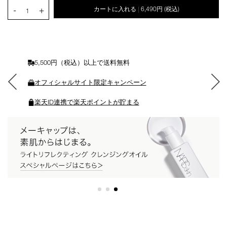
カ
PRODUCT.QUANTITY.SELECT.LABEL
-
+
カートに入れる
6,490円
(税込)
|
ー
1
ト
に
入
れ
る
5,500円（税込）以上で送料無料
オフィシャルサイト限定キャンペーン
楽天ID連携で楽天ポイントが貯まる