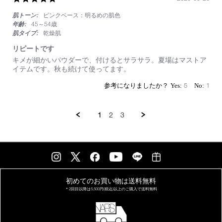
star
肌トーン:
ピンクベース：明るめの肌色
rating
年齢:
45～54歳
肌タイプ:
乾燥肌
リピートです
Review
review
キメが細かいパウダーで、付けるとサラサラ。夏場はマストア
by
stating
イテムです。秋も続けて使ってます。
on
リ
26
ピ
5
1
Sep
ー
2025
ト
で
1
2
3
す
初めてのお買い物は
送料無料
＊2回目以降は
5,500円(税込)以上の
ご購入で送料無料