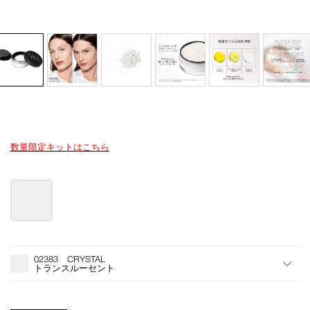
数量限定キットはこちら
Details
/crystal-
商
light-
品
reflecting-
番
バ
loose-
号
リ
setting-
4535683134453
エ
powder/4535683134453.html
ー
シ
オ
Product
ョ
プ
Actions
02383 CRYSTAL
ン
シ
トランスルーセント
ョ
ン
を