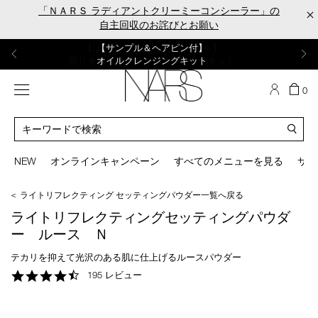
Skip
「ＮＡＲＳ ラディアントクリーミーコンシーラー」の
×
to
自主回収のお詫びとお願い
main
content
【ポーチ＆ブラッシュプレゼント】
【はじめての購入はこちらから】
【ギフトショッパープレゼント】
【サンプル＆ヘアピン付】
【ミニパフプレゼント】
新リキッドブラッシュご購入でプレゼント
カラーアイテムをあの人へのプレゼントに
新リキッドブラッシュスターターキット
オイルクレンジングキット
ORGASM CAMPAIGN
メニュー
カ
0
ー
NARS
ト
カ
の
タ
商
ロ
You
品
グ
can
NEW
オンラインキャンペーン
すべてのメニューを見る
サイ
数
検
use
索
the
＜ ライトリフレクティング セッティングパウダー一覧へ戻る
tab
key
ライトリフレクティングセッティングパウダ
(or
ー ルース Ｎ
swipe
left
テカリを抑えて光沢のある肌に仕上げるルースパウダー
or
4.4
195 レビュー
right
star
on
rating
your
mobile