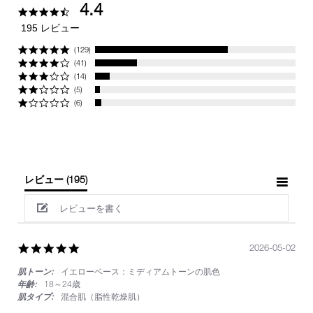
4.4
4.4
star
195 レビュー
rating
(129)
(41)
(14)
(5)
(6)
レビュー
(195)
レビューを書く
5.0
2026-05-02
star
肌トーン:
イエローベース：ミディアムトーンの肌色
rating
年齢:
18～24歳
肌タイプ:
混合肌（脂性乾燥肌）