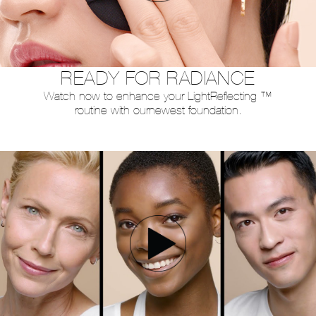
READY FOR RADIANCE
Watch now to enhance your Light
Reflecting ™
routine with our
newest foundation.