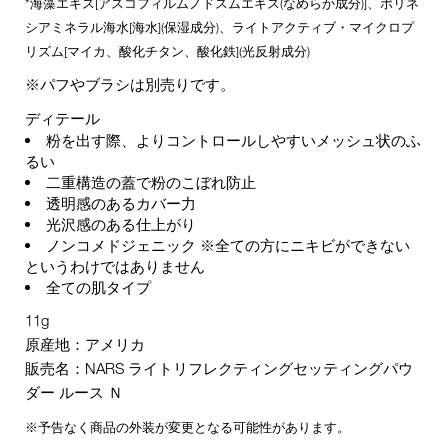
*海藻エキス[アスコフィルムノドスムエキス(なめらか成分)]、ポリネ
シアミネラル海水[海水](保湿成分)、ライトアクティブ・マイクロプ
リズム[マイカ、酸化チタン、酸化鉄](光反射成分)
※パフやブラシは別売りです。
ディテール
粉を出す際、よりコントロールしやすいメッシュ状のふ
るい
二重構造の蓋で粉のこぼれ防止
透明感のあるカバー力
光沢感のある仕上がり
ノンコメドジェニック ※全ての方にニキビができない
というわけではありません
全ての肌タイプ
11g
原産地：アメリカ
販売名：NARS ライトリフレクティングセッティングパウ
ダー ルース Ｎ
※予告なく商品の外装が変更となる可能性があります。