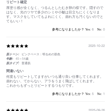
リピート確定
綺
麗
Review
review
厚塗り感が全くなく、つるんとしたむき卵の様です。隠すので
に
by
stating
はなく、光のツヤで多少のシミや小皺は目立ちにくくなりま
見
on
リ
す。マスクをしていてもよれにくく、崩れ方も汚くないのでと
え
30
ピ
てもいい！
る
Oct
ー
の
2025
ト
6
0
で
確
気
定
に
入
5.0
2025-10-22
っ
star
て
肌トーン:
ピンクベース：明るめの肌色
rating
い
年齢:
45～54歳
ま
肌タイプ:
普通肌
す
間違いない
Review
review
何度もリピートしてますがいつも通り良い仕事してくれます。
by
stating
崩れない、てからない、アラをうまく飛ばしてくれます。
on
間
これからもずっとリピートするつもりです。
22
違
Oct
い
5
1
2025
な
い
5.0
2025-09-26