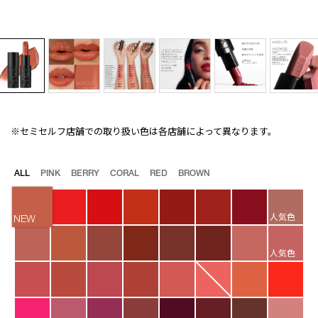
※セミセルフ店舗での取り扱い色は各店舗によって異なります。
Details
/explicit-
商
lipstick-
品
361/4535683286121.html
番
バ
ALL
PINK
BERRY
CORAL
RED
BROWN
号
リ
4535683286121
エ
ー
人気色
シ
NEW
ョ
ン
人気色