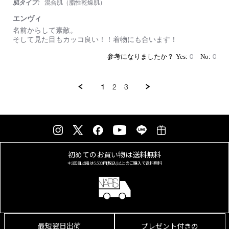
肌タイプ:
混合肌（脂性乾燥肌）
ド
カ
エンヴィ
ラ
Review
review
名前からして素敵。
ー
by
stating
そして見た目もカッコ良い！！着物にも合います！
803
on
エ
18
ン
0
0
Jul
ヴ
2026
ィ
1
2
3
初めてのお買い物は
送料無料
＊2回目以降は
5,500円(税込)以上の
ご購入で送料無料
最短翌日出荷
プレゼント付きの