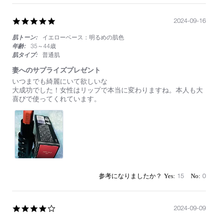
5.0
2024-09-16
star
肌トーン:
イエローベース：明るめの肌色
rating
年齢:
35～44歳
肌タイプ:
普通肌
妻へのサプライズプレゼント
Review
review
いつまでも綺麗にいて欲しいな
by
stating
大成功でした！女性はリップで本当に変わりますね。本人も大
on
妻
喜びで使ってくれています。
16
へ
Sep
の
2024
サ
プ
ラ
イ
ズ
プ
レ
15
0
ゼ
ン
ト
4.0
2024-09-09
star