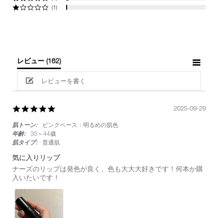
(1)
レビュー
(162)
レビューを書く
5.0
2025-09-29
star
肌トーン:
ピンクベース：明るめの肌色
rating
年齢:
35～44歳
肌タイプ:
普通肌
気に入りリップ
Review
review
ナーズのリップは発色が良く、色も大大大好きです！何本か購
by
stating
入いたいです！
on
気
29
に
Sep
入
2025
り
リ