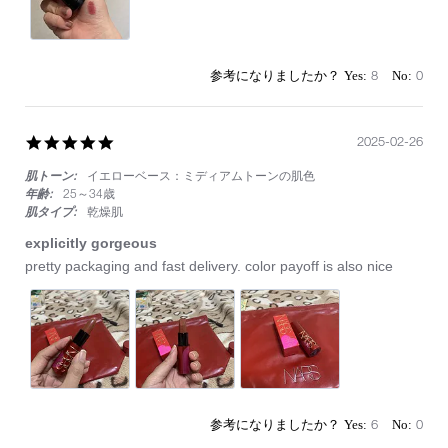
ッ
プ
8
0
5.0
2025-02-26
star
肌トーン:
イエローベース：ミディアムトーンの肌色
rating
年齢:
25～34歳
肌タイプ:
乾燥肌
explicitly gorgeous
Review
review
pretty packaging and fast delivery. color payoff is also nice
by
stating
on
explicitly
26
gorgeous
Feb
2025
6
0