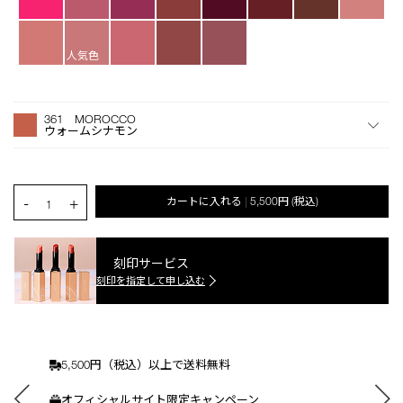
人気色
オ
Product
プ
Actions
361 MOROCCO
シ
ウォームシナモン
ョ
ン
を
カ
PRODUCT.QUANTITY.SELECT.LABEL
-
+
カートに入れる
5,500円
(税込)
|
ー
1
ト
に
入
刻印サービス
れ
刻印を指定して申し込む
る
5,500円（税込）以上で送料無料
オフィシャルサイト限定キャンペーン