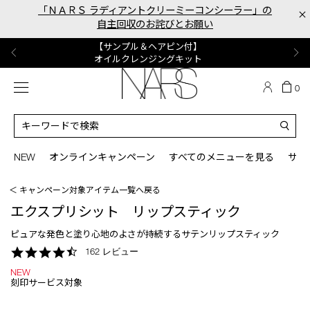
Skip
「ＮＡＲＳ ラディアントクリーミーコンシーラー」の
×
to
自主回収のお詫びとお願い
main
content
【ポーチ＆ブラッシュプレゼント】
【はじめての購入はこちらから】
【ギフトショッパープレゼント】
【サンプル＆ヘアピン付】
【ミニパフプレゼント】
新リキッドブラッシュご購入でプレゼント
カラーアイテムをあの人へのプレゼントに
新リキッドブラッシュスターターキット
オイルクレンジングキット
ORGASM CAMPAIGN
メニュー
カ
0
ー
NARS
ト
カ
の
タ
商
ロ
You
品
グ
can
NEW
オンラインキャンペーン
すべてのメニューを見る
サイ
数
検
use
索
the
＜ キャンペーン対象アイテム一覧へ戻る
tab
key
エクスプリシット リップスティック
(or
swipe
ピュアな発色と塗り心地のよさが持続するサテンリップスティック
left
4.7
162 レビュー
or
star
right
NEW
rating
on
刻印サービス対象
your
mobile