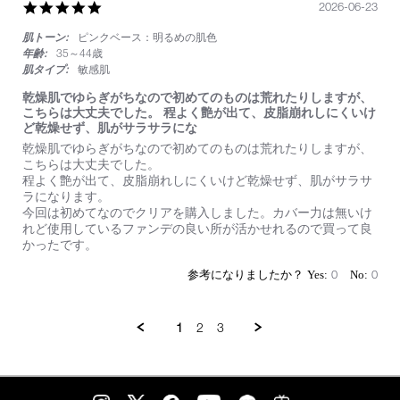
い
5.0
2026-06-23
star
肌トーン:
ピンクベース：明るめの肌色
rating
年齢:
35～44歳
肌タイプ:
敏感肌
乾燥肌でゆらぎがちなので初めてのものは荒れたりしますが、
こちらは大丈夫でした。 程よく艶が出て、皮脂崩れしにくいけ
ど乾燥せず、肌がサラサラにな
Review
review
乾燥肌でゆらぎがちなので初めてのものは荒れたりしますが、
by
stating
こちらは大丈夫でした。
on
乾
程よく艶が出て、皮脂崩れしにくいけど乾燥せず、肌がサラサ
23
燥
ラになります。
Jun
肌
今回は初めてなのでクリアを購入しました。カバー力は無いけ
2026
で
れど使用しているファンデの良い所が活かせれるので買って良
ゆ
かったです。
ら
ぎ
0
0
が
ち
な
1
2
3
の
で
初
め
て