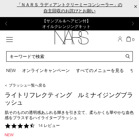
Skip
「ＮＡＲＳ ラディアントクリーミーコンシーラー」の
×
to
自主回収のお詫びとお願い
main
content
【ポーチ＆ブラッシュプレゼント】
【はじめての購入はこちらから】
【ギフトショッパープレゼント】
【サンプル＆ヘアピン付】
【ミニパフプレゼント】
新リキッドブラッシュご購入でプレゼント
カラーアイテムをあの人へのプレゼントに
新リキッドブラッシュスターターキット
オイルクレンジングキット
ORGASM CAMPAIGN
メニュー
カ
0
ー
NARS
ト
カ
の
タ
商
ロ
You
品
グ
can
NEW
オンラインキャンペーン
すべてのメニューを見る
サイ
数
検
use
索
the
＜ ブラッシュ一覧へ戻る
tab
key
ライトリフレクティング ルミナイジングブラ
(or
ッシュ
swipe
left
肌そのものの透明感あふれる輝きを引き立て、柔らかくも華やかな血色
or
感をプラスするハイライターブラッシュ
right
4.7
14 レビュー
on
star
your
NEW
rating
mobile