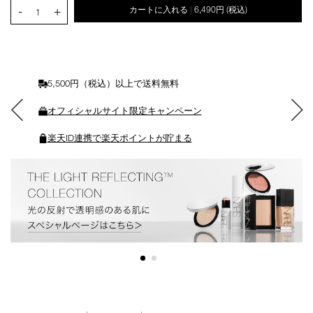
PRODUCT.QUANTITY.SELECT.LABEL
-
+
カートに入れる
6,490円
(税込)
|
ー
1
ト
に
入
れ
る
5,500円（税込）以上で送料無料
オフィシャルサイト限定キャンペーン
楽天ID連携で楽天ポイントが貯まる