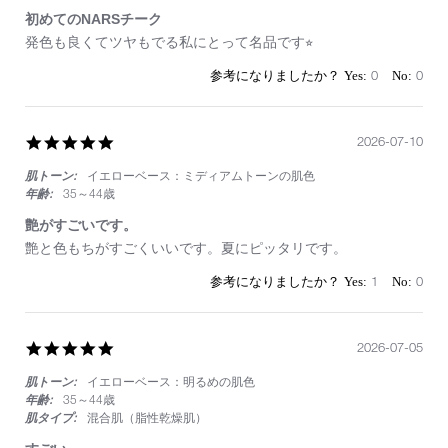
初めてのNARSチーク
Review
review
発色も良くてツヤもでる私にとって名品です⭐︎
by
stating
on
初
0
0
25
め
Jul
て
2026
の
5.0
2026-07-10
NARS
star
チ
肌トーン:
イエローベース：ミディアムトーンの肌色
rating
ー
ク
年齢:
35～44歳
艶がすごいです。
Review
review
艶と色もちがすごくいいです。夏にピッタリです。
by
stating
on
艶
1
0
10
が
Jul
す
2026
ご
5.0
2026-07-05
い
star
で
肌トーン:
イエローベース：明るめの肌色
rating
す。
年齢:
35～44歳
肌タイプ:
混合肌（脂性乾燥肌）