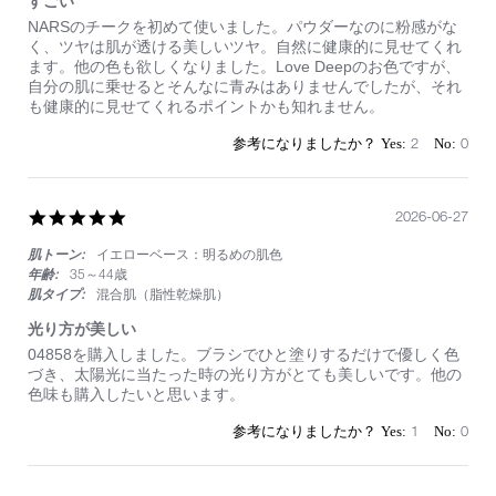
すごい
Review
review
NARSのチークを初めて使いました。パウダーなのに粉感がな
by
stating
く、ツヤは肌が透ける美しいツヤ。自然に健康的に見せてくれ
on
す
ます。他の色も欲しくなりました。Love Deepのお色ですが、
5
ご
自分の肌に乗せるとそんなに青みはありませんでしたが、それ
Jul
い
も健康的に見せてくれるポイントかも知れません。
2026
2
0
5.0
2026-06-27
star
肌トーン:
イエローベース：明るめの肌色
rating
年齢:
35～44歳
肌タイプ:
混合肌（脂性乾燥肌）
光り方が美しい
Review
review
04858を購入しました。ブラシでひと塗りするだけで優しく色
by
stating
づき、太陽光に当たった時の光り方がとても美しいです。他の
on
光
色味も購入したいと思います。
27
り
Jun
方
1
0
2026
が
美
し