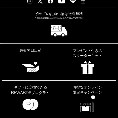
の
も
の
初めてのお買い物は
送料無料
は
＊2回目以降は
5,500円(税込)以上の
ご購入で送料無料
荒
れ
た
り
し
ま
す
最短翌日出荷
プレゼント付きの
が、
こ
スターターキット
ち
ら
は
大
丈
夫
で
ギフトに交換できる
お得なオンライン
し
限定キャンペーン
REWARDS
プログラム
た。
程
よ
く
艶
が