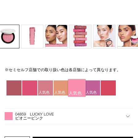
※セミセルフ店舗での取り扱い色は各店舗によって異なります。
Details
/light-
商
reflecting-
品
バ
luminizing-
番
リ
blush-
号
エ
人気色
人気色
人気色
人気色
04859/4535683284905.html
4535683284905
ー
シ
オ
Product
ョ
プ
Actions
04859 LUCKY LOVE
ン
シ
ピオニーピンク
ョ
ン
を
カ