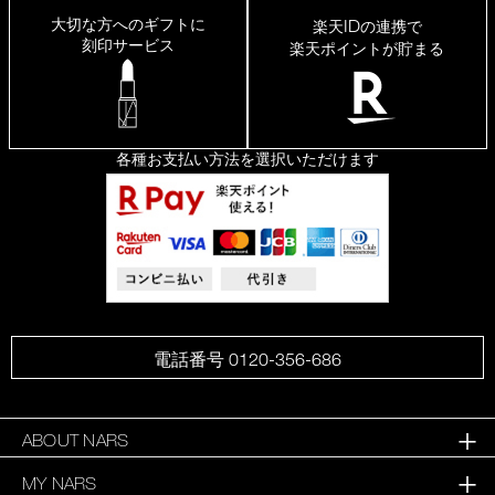
出
大切な方へのギフトに
ID
楽天
の連携で
て、
刻印サービス
楽天ポイントが貯まる
皮
脂
崩
れ
し
に
各種お支払い方法を選択いただけます
く
い
け
ど
乾
燥
せ
ず、
肌
が
サ
電話番号 0120-356-686
ラ
サ
ラ
に
ABOUT NARS
な
MY NARS