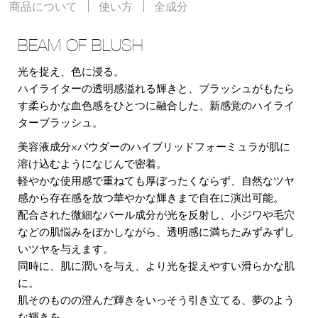
商品について
使い方
全成分
BEAM OF BLUSH
光を捉え、色に浸る。
ハイライターの透明感溢れる輝きと、ブラッシュがもたら
す柔らかな血色感をひとつに融合した、新感覚のハイライ
ターブラッシュ。
美容液成分×パウダーのハイブリッドフォーミュラが肌に
溶け込むようになじんで密着。
軽やかな使用感で重ねても厚ぼったくならず、自然なツヤ
感から存在感を放つ華やかな輝きまで自在に演出可能。
配合された微細なパール成分が光を反射し、小ジワや毛穴
などの肌悩みをぼかしながら、透明感に満ちたみずみずし
いツヤを与えます。
同時に、肌に潤いを与え、より光を捉えやすい滑らかな肌
に。
肌そのものの澄んだ輝きをいっそう引き立てる、夢のよう
な輝きを。