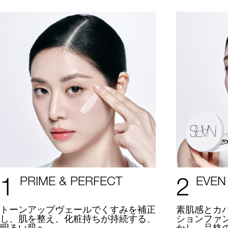
1
2
PRIME & PERFECT
EVEN
トーンアップヴェールでくすみを補正
素肌感とカ
し、肌を整え、化粧持ちが持続する、
ションファ
明るい肌へ。
かし、品格