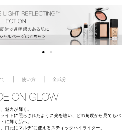
いて
使い方
全成分
IDE ON GLOW
け、魅力が輝く。
トライトに照らされたように光を纏い、どの角度から見てもパ
クトに輝く肌へ。
元、口元にマルチ*に使えるスティックハイライター。