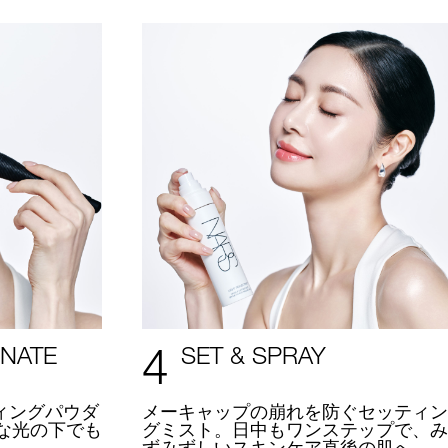
4
INATE
SET & SPRAY
ィングパウダ
メーキャップの崩れを防ぐセッティン
な光の下でも
グミスト。日中もワンステップで、み
。
ずみずしいスキンケア直後の肌へ。