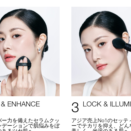
3
 & ENHANCE
LOCK & ILLUM
バー力を備えたセラムクッ
アジア売上No1のセッテ
ンデーションで肌悩みをぼ
ーでテカリを抑え、どん
のあるツヤ肌へ。
美しく、光沢のある肌へ