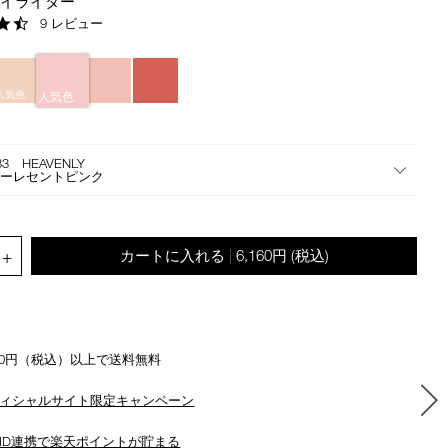
ハイライター
the
4.3
9 レビュー
suggestions
star
given
rating
as
you
人気色
人気色
type
or
submit
33 HEAVENLY
this
パーレセントピンク
form
to
search
.QUANTITY.SELECT.LABEL
+
カートに入れる
6,160円
(税込)
|
for
the
keyword
you
have
500円（税込）以上で送料無料
entered.
ィシャルサイト限定キャンペーン
ID連携で楽天ポイントが貯まる