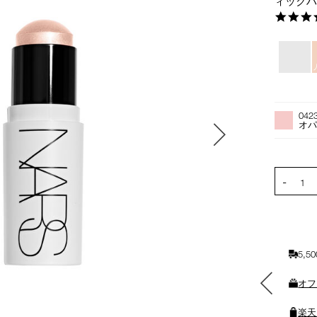
ィック
バ
リ
エ
ー
オ
Product
シ
プ
Actions
042
ョ
シ
オ
ン
ョ
ン
を
PRODUCT
-
カ
1
ー
ト
に
入
5,
れ
る
素敵なギフトと交換できる
オフ
ポイントをプレゼント
楽天