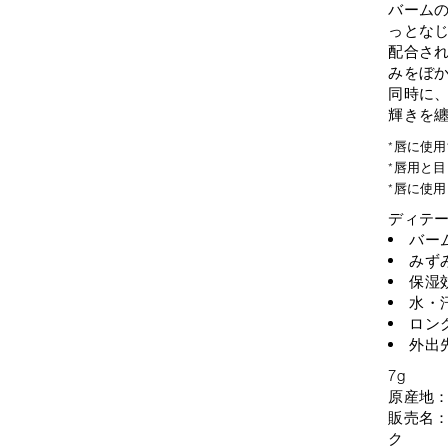
バーム
っとな
配合さ
みをぼ
同時に
輝きを
*唇に使
*唇用と
*唇に使
ディテ
バー
みず
保湿
水・
ロン
外出
7g
原産地
販売名：
ク