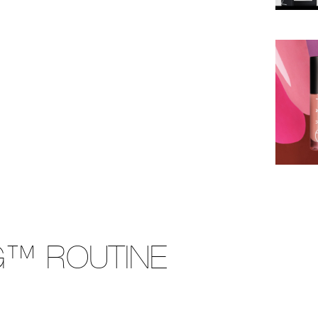
G™ ROUTINE