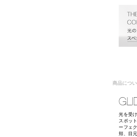
商品につ
GL
光を受
スポッ
ーフェ
頬、目