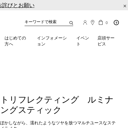
お詫びとお願い
×
カ
カ
0
タ
ー
You
ロ
ト
can
グ
の
はじめての
インフォメーシ
イベン
店頭サー
検
use
商
方へ
ョン
ト
ビス
品
索
the
数
tab
key
(or
swipe
left
or
right
on
イトリフレクティング ルミナ
your
mobile
ジングスティック
device)
to
をぼかしながら、濡れたようなツヤを放つマルチユースなステ
access