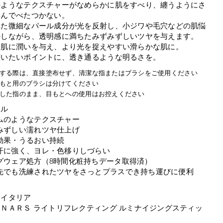
のようなテクスチャーがなめらかに肌をすべり、纏うようにさ
じんでべたつかない。
れた微細なパール成分が光を反射し、小ジワや毛穴などの肌悩
かしながら、透明感に満ちたみずみずしいツヤを与えます。
、肌に潤いを与え、より光を捉えやすい滑らかな肌に。
纏いたいポイントに、透き通るような明るさを。
用する際は、直接塗布せず、清潔な指またはブラシをご使用ください
目もと用のブラシは分けてください
用した指のまま、目もとへの使用はお控えください
ール
ムのようなテクスチャー
みずしい濡れツヤ仕上げ
効果・うるおい持続
汗に強く、ヨレ・色移りしづらい
グウェア処方（8時間化粧持ちデータ取得済）
先でも洗練されたツヤをさっとプラスでき持ち運びに便利
：イタリア
ＮＡＲＳ ライトリフレクティング ルミナイジングスティッ