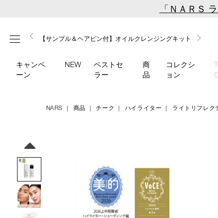
Skip
「ＮＡＲＳ 
to
main
【ミニパフプレゼント】新リキッドブラッシュご購入でプ
【はじめての購入はこちらから】新リキッドブラッシュス
【ギフトショッパープレゼント】カラーアイテムをあの人
content
メニュー
【サンプル＆ヘアピン付】オイルクレンジングキット
【ポーチ＆ブラッシュプレゼント】ORGASM CAMPAIGN
レゼント
ターターキット
へのプレゼントに
キャンペ
NEW
ベストセ
商
コレクシ
ーン
ラー
品
ョン
NARS
商品
チーク
ハイライター
ライトリフレク
Details
/light-
商
reflecting-
品
Image
luminizing-
番
stick-
号
04233/4535683285179.html
4535683285179