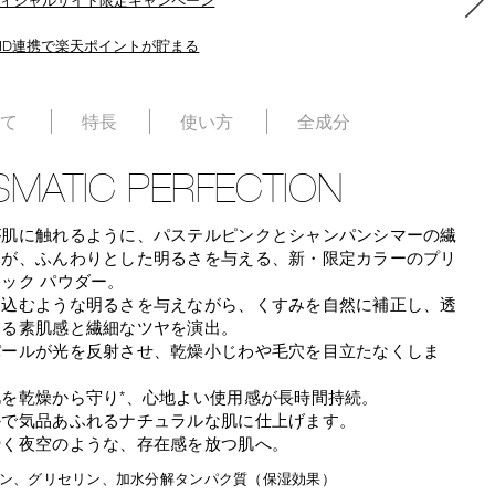
ID連携で楽天ポイントが貯まる
いて
特長
使い方
全成分
SMATIC PERFECTION
が肌に触れるように、パステルピンクとシャンパンシマーの繊
きが、ふんわりとした明るさを与える、新・限定カラーのプリ
ック パウダー。
け込むような明るさを与えながら、くすみを自然に補正し、透
ある素肌感と繊細なツヤを演出。
パールが光を反射させ、乾燥小じわや毛穴を目立たなくしま
を乾燥から守り*、心地よい使用感が長時間持続。
かで気品あふれるナチュラルな肌に仕上げます。
瞬く夜空のような、存在感を放つ肌へ。
ラン、グリセリン、加水分解タンパク質（保湿効果）