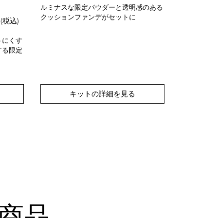
ルミナスな限定パウダーと透明感のある
05902 M
クッションファンデがセットに
円
(税込)
パステルラ
ばしながら
うにくす
定ルースパ
する限定
キットの詳細を見る
商品