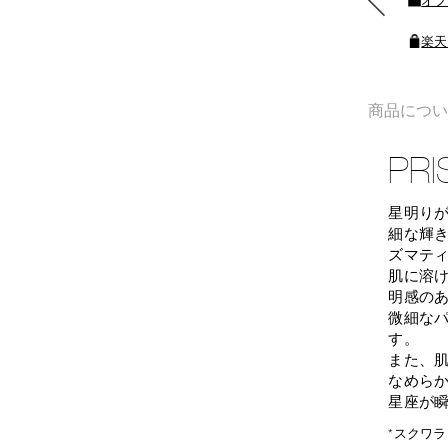
ポイントをプレゼント
楽天
商品につ
PRI
星明り
細な輝
ズマティ
肌に溶
明感の
微細な
す。
また、肌
なめら
星座が
*スクワ