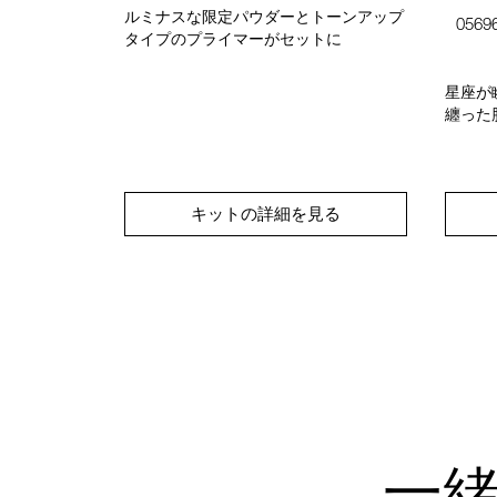
ルミナスな限定パウダーとトーンアップ
0569
イマーに、肌
タイプのプライマーがセットに
イプのファン
星座が
纏った
見る
キットの詳細を見る
一