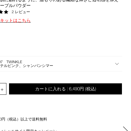
the
マーブルパウダー
suggestions
5.0
2 レビュー
given
star
定キットはこちら
as
rating
you
type
or
submit
this
form
97 TWINKLE
to
ステルピンク、シャンパンシマー
search
for
the
.QUANTITY.SELECT.LABEL
keyword
+
カートに入れる
6,490円
(税込)
|
you
have
entered.
500円（税込）以上で送料無料
ィシャルサイト限定キャンペーン