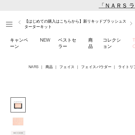
Skip
「ＮＡＲＳ 
to
main
【ミニパフプレゼント】新リキッドブラッシュご購入でプ
【はじめての購入はこちらから】新リキッドブラッシュス
【ギフトショッパープレゼント】カラーアイテムをあの人
content
メニュー
【サンプル＆ヘアピン付】オイルクレンジングキット
【ポーチ＆ブラッシュプレゼント】ORGASM CAMPAIGN
レゼント
ターターキット
へのプレゼントに
キャンペ
NEW
ベストセ
商
コレクシ
ーン
ラー
品
ョン
NARS
商品
フェイス
フェイスパウダー
ライトリ
Details
/light-
商
reflecting-
品
Image
prismatic-
番
powder-
号
pressed-
4535683285384
05697/4535683285384.html