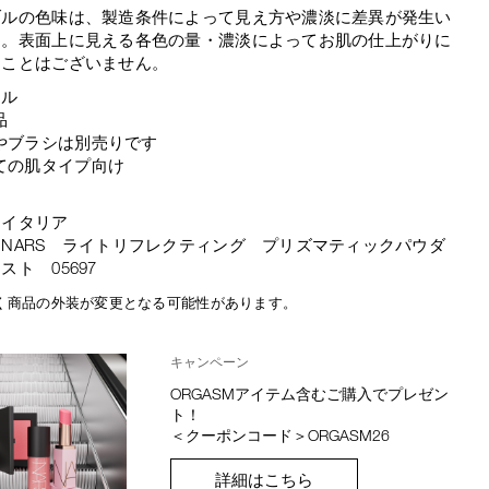
ブルの色味は、製造条件によって見え方や濃淡に差異が発生い
す。表面上に見える各色の量・濃淡によってお肌の仕上がりに
ることはございません。
ール
品
やブラシは別売りです
ての肌タイプ向け
：イタリア
NARS ライトリフレクティング プリズマティックパウダ
スト 05697
く商品の外装が変更となる可能性があります。
キャンペーン
ORGASMアイテム含むご購入でプレゼン
ト！
＜クーポンコード＞ORGASM26
詳細はこちら