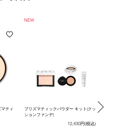
NEW
NEW
LIMITED
ズマティ
プリズマティックパウダー キット(クッ
ライトリフ
ションファンデ)
ックパウダ
12,430円(税込)