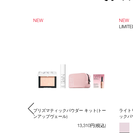
NEW
NEW
LIMITE
＞ライトリフ
プリズマティックパウダー キット(トー
ライト
ァンデーシ
ンアップヴェール)
ックパ
13,310円(税込)
760円(税込)