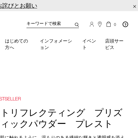
お詫びとお願い
×
カ
カ
0
タ
ー
You
ロ
ト
can
グ
の
はじめての
インフォメーシ
イベン
店頭サー
検
use
商
方へ
ョン
ト
ビス
品
索
the
数
tab
key
(or
swipe
left
or
right
STSELLER
on
your
イトリフレクティング プリズ
mobile
ティックパウダー プレスト
device)
to
access
が肌に触れるように、温もりのある繊細な輝きと透明感を添え