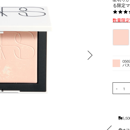
る限定
数量限
バ
リ
エ
ー
オ
Product
シ
プ
Actions
056
ョ
シ
パ
ン
ョ
ン
を
PRODUCT
-
カ
1
ー
ト
に
入
5,
れ
る
素敵なギフトと交換できる
オフ