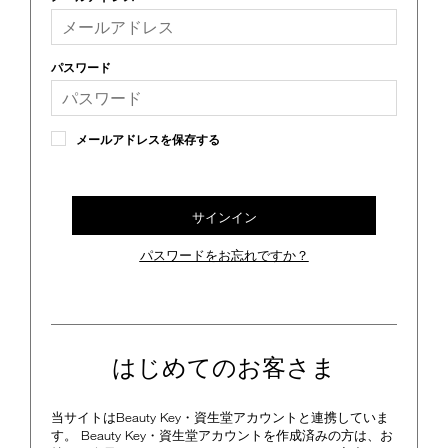
device)
to
access
the
パスワード
suggestions
given
as
you
メールアドレスを保存する
type
or
submit
this
サインイン
form
to
パスワードをお忘れですか？
search
for
the
keyword
you
have
はじめてのお客さま
entered.
当サイトはBeauty Key・資生堂アカウントと連携していま
す。 Beauty Key・資生堂アカウントを作成済みの方は、お