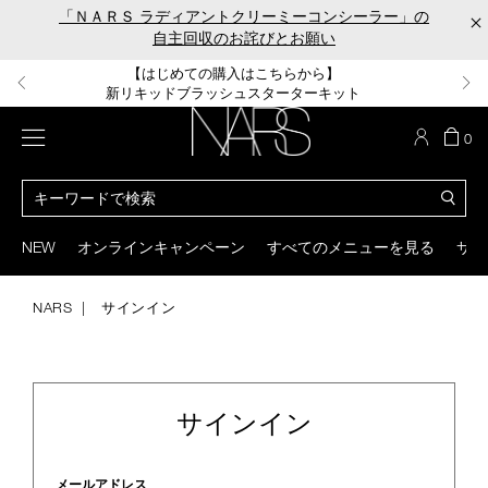
Skip
「ＮＡＲＳ ラディアントクリーミーコンシーラー」の
×
to
自主回収のお詫びとお願い
main
content
【ポーチ＆ブラッシュプレゼント】
【はじめての購入はこちらから】
【ギフトショッパープレゼント】
【サンプル＆ヘアピン付】
【ミニパフプレゼント】
新リキッドブラッシュご購入でプレゼント
カラーアイテムをあの人へのプレゼントに
新リキッドブラッシュスターターキット
オイルクレンジングキット
ORGASM CAMPAIGN
メニュー
カ
0
ー
NARS
ト
カ
の
タ
商
ロ
You
品
グ
can
NEW
オンラインキャンペーン
すべてのメニューを見る
サイ
数
検
use
索
the
tab
NARS
サインイン
key
(or
swipe
left
or
サインイン
right
on
your
mobile
メールアドレス