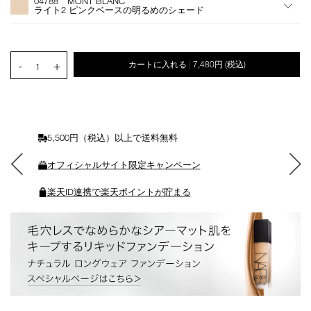
04788 MONT BLANC
シ
ライト2 ピンクベースの明るめのシェード
ョ
ン
を
カ
PRODUCT.QUANTITY.SELECT.LABEL
-
+
カートに入れる
7,480円
(税込)
|
ー
1
ト
に
入
れ
る
5,500円（税込）以上で送料無料
オフィシャルサイト限定キャンペーン
楽天ID連携で楽天ポイントが貯まる