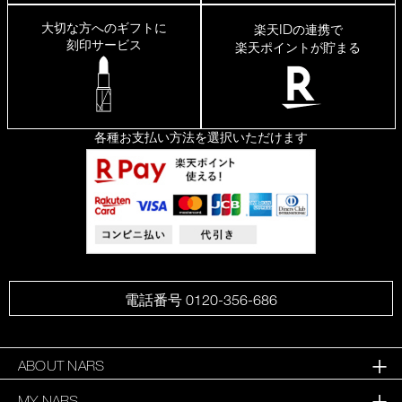
る
量
大切な方へのギフトに
ID
楽天
の連携で
を
刻印サービス
楽天ポイントが貯まる
も
う
少
し
調
整
各種お支払い方法を選択いただけます
で
き
た
ら
い
い
電話番号 0120-356-686
ABOUT NARS
MY NARS