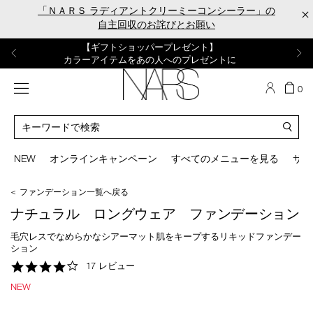
Skip
「ＮＡＲＳ ラディアントクリーミーコンシーラー」の
×
to
自主回収のお詫びとお願い
main
content
【ポーチ＆ブラッシュプレゼント】
【はじめての購入はこちらから】
【ギフトショッパープレゼント】
【サンプル＆ヘアピン付】
【ミニパフプレゼント】
新リキッドブラッシュご購入でプレゼント
カラーアイテムをあの人へのプレゼントに
新リキッドブラッシュスターターキット
オイルクレンジングキット
ORGASM CAMPAIGN
メニュー
カ
0
ー
NARS
ト
カ
の
タ
商
ロ
You
品
グ
can
NEW
オンラインキャンペーン
すべてのメニューを見る
サイ
数
検
use
索
the
＜ ファンデーション一覧へ戻る
tab
key
ナチュラル ロングウェア ファンデーション
(or
swipe
毛穴レスでなめらかなシアーマット肌をキープするリキッドファンデー
left
ション
or
4.2
17 レビュー
right
star
on
NEW
rating
your
mobile