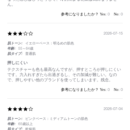
あ
ん。
り、
夏
0
0
で
も
崩
れ
3.0
2026-07-15
に
star
く
肌トーン:
イエローベース：明るめの肌色
rating
い
年齢:
55～64歳
肌タイプ:
普通肌
押しにくい
Review
review
テクスチャーも色も最高なんですが、押すところが押しにくい
by
stating
です。力入れすぎたら出過ぎるし、その加減が難しい。なの
on
押
で、押しやすい他のブランドを使ってしまいます。残念。
15
し
Jul
に
0
0
2026
く
い
4.0
2026-07-04
star
肌トーン:
ピンクベース：ミディアムトーンの肌色
rating
年齢:
65歳以上
肌タイプ:
乾燥肌