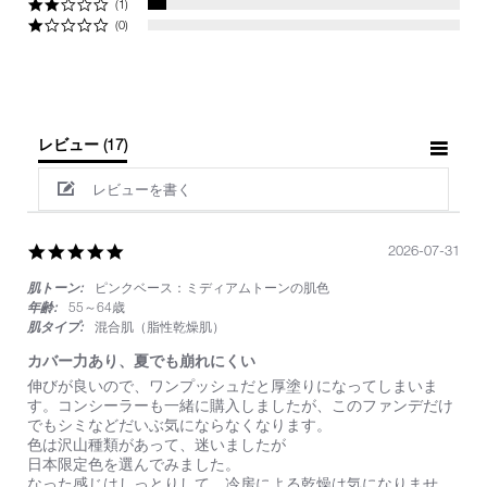
(1)
(0)
レビュー
(17)
レビューを書く
5.0
2026-07-31
star
肌トーン:
ピンクベース：ミディアムトーンの肌色
rating
年齢:
55～64歳
肌タイプ:
混合肌（脂性乾燥肌）
カバー力あり、夏でも崩れにくい
Review
review
伸びが良いので、ワンプッシュだと厚塗りになってしまいま
by
stating
す。コンシーラーも一緒に購入しましたが、このファンデだけ
on
カ
でもシミなどだいぶ気にならなくなります。
31
バ
色は沢山種類があって、迷いましたが
Jul
ー
日本限定色を選んでみました。
2026
力
なった感じはしっとりして、冷房による乾燥は気になりませ