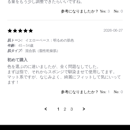
on
毛
る量をもう少し調整できたらいいですね。
29
穴
Jun
落
3
0
2026
ち
せ
ず
し
5.0
2026-06-27
っ
star
か
肌トーン:
イエローベース：明るめの肌色
rating
り
年齢:
45～54歳
自
肌タイプ:
混合肌（脂性乾燥肌）
然
に
初めて購入
カ
Review
review
色を選ぶのに迷いましたが、全く問題なしでした。
バ
by
stating
まずは指で、それからスポンジで馴染ませて使用してます。
ー
on
初
マット系ですが、なじみよく、綺麗にフィットして気にいって
し
27
め
ます！
て
Jun
て
く
2026
購
1
0
れ
入
ま
し
た。
1
2
3
時
間
が
経