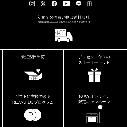
っ
て
も
初めてのお買い物は
送料無料
ヨ
レ
＊2回目以降は
5,500円(税込)以上の
ご購入で送料無料
な
い
し、
化
粧
直
し
最短翌日出荷
プレゼント付きの
が
スターターキット
楽
で
す。
た
だ
プ
ッ
ギフトに交換できる
お得なオンライン
シ
限定キャンペーン
REWARDS
プログラム
ュ
し
て
出
せ