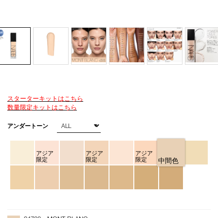
スターターキットはこちら
Details
/natural-
商
数量限定キットはこちら
longwear-
品
foundation-
番
バ
アンダートーン
04788/4535683285063.html
号
リ
4535683285063
エ
ー
アジア
アジア
アジア
シ
限定
限定
限定
中間色
ョ
ン
オ
Product
プ
Actions