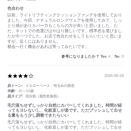
色合わせ
Review
review
以前、ライトリフティングクッションファンデを使用しており
by
stating
ました。今回、ナチュラルロングウェアを使用してみて、しっ
on
色
とり感がありカバー力もこちらの方が良いと思いました。た
4
合
だ、ネットでの色選びはやはり難しいです。標準色を選びまし
Jul
わ
たが今一つでした。お店で色合わせをしてもらいたいと思いま
2026
せ
すが、近くにはありません。
都会へ行く機会があれば寄ってみたいです。
4
0
4.0
2026-06-29
star
肌トーン:
イエローベース：明るめの肌色
rating
年齢:
45～54歳
肌タイプ:
混合肌（脂性乾燥肌）
毛穴落ちせずしっかり自然にカバーしてくれました。時間が経
ってもヨレないし、化粧直しが楽です。ただプッシュして出せ
る量をもう少し調整できたらいい
Review
review
毛穴落ちせずしっかり自然にカバーしてくれました。時間が経
by
stating
ってもヨレないし、化粧直しが楽です。ただプッシュして出せ