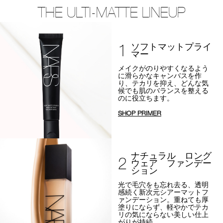
THE ULTI-MATTE LINEUP
1
ソフトマットプライ
マー
メイクがのりやすくなるよう
に
滑らかなキャンバスを作
り、テカリを抑え、
どんな気
候でも肌のバランスを整える
のに役立ちます。
SHOP PRIMER
ナチュラル ロング
2
ウェア ファンデー
ション
光で毛穴をも忘れ去る、透明
感続く新次元シアーマットフ
ァンデーション。
重ねても厚
塗りにならず、軽やかでテカ
リの気にならない美しい仕上
がりが持続。