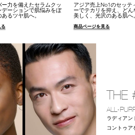
バー力を備えたセラムクッ
アジア売上No1のセッテ
ンデーションで肌悩みをぼ
ーでテカリを抑え、どん
のあるツヤ肌へ。
美しく、光沢のある肌へ
見る
商品ページを見る
THE 
ALL-PUR
ラディアン
コントゥア