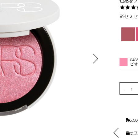
色感を
※セミ
バ
リ
エ
ー
オ
Product
シ
プ
Actions
048
ョ
シ
ピ
ン
ョ
ン
を
PRODUCT
-
カ
1
ー
ト
に
入
5,
れ
る
素敵なギフトと交換できる
オフ
ポイントをプレゼント