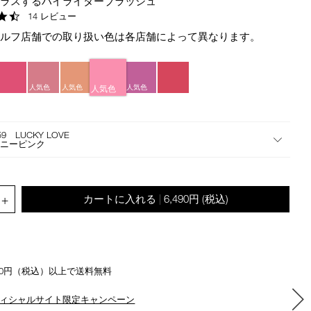
プラスするハイライターブラッシュ
the
4.7
14 レビュー
suggestions
star
given
セルフ店舗での取り扱い色は各店舗によって異なります。
rating
as
you
type
人気色
人気色
人気色
人気色
or
submit
this
59 LUCKY LOVE
form
オニーピンク
to
search
for
.QUANTITY.SELECT.LABEL
the
+
カートに入れる
6,490円
(税込)
|
keyword
you
have
entered.
500円（税込）以上で送料無料
ィシャルサイト限定キャンペーン