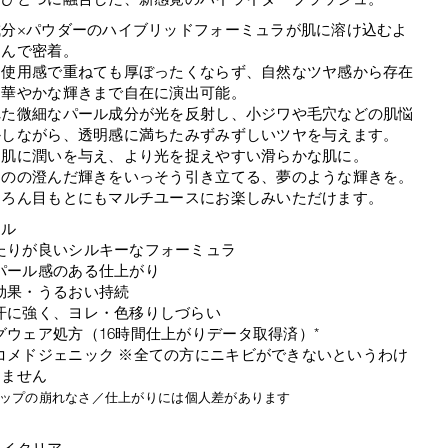
成分×パウダーのハイブリッドフォーミュラが肌に溶け込むよ
じんで密着。
な使用感で重ねても厚ぼったくならず、自然なツヤ感から存在
つ華やかな輝きまで自在に演出可能。
れた微細なパール成分が光を反射し、小ジワや毛穴などの肌悩
かしながら、透明感に満ちたみずみずしいツヤを与えます。
、肌に潤いを与え、より光を捉えやすい滑らかな肌に。
ものの澄んだ輝きをいっそう引き立てる、夢のような輝きを。
ちろん目もとにもマルチユースにお楽しみいただけます。
ール
たりが良いシルキーなフォーミュラ
パール感のある仕上がり
効果・うるおい持続
汗に強く、ヨレ・色移りしづらい
グウェア処方（16時間仕上がりデータ取得済）*
コメドジェニック ※全ての方にニキビができないというわけ
りません
ャップの崩れなさ／仕上がりには個人差があります