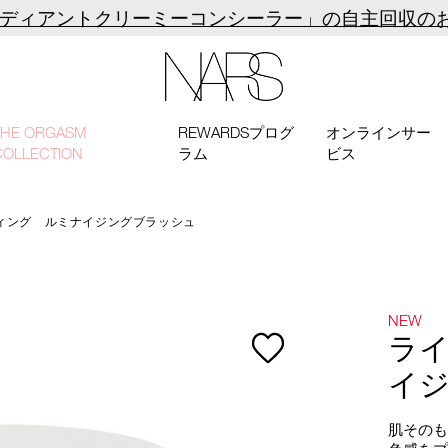
ラディアントクリーミーコンシーラー」の自主回収の
NARS
THE ORGASM
REWARDSプログ
オンラインサー
COLLECTION
ラム
ビス
ィング ルミナイジングブラッシュ
NEW
ラ
イ
肌その