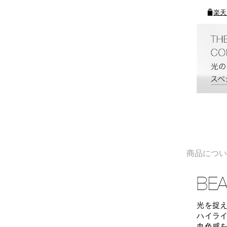
楽天
商品につ
BE
光を捉
ハイラ
血色感