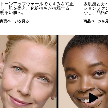
トーンアップヴェールでくすみを補正
素肌感とカ
し、肌を整え、化粧持ちが持続する、
ションファ
明るい肌へ。
かし、品格
商品ページを見る
商品ページを