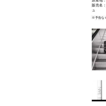
原産地
販売名：
ュ
※予告な