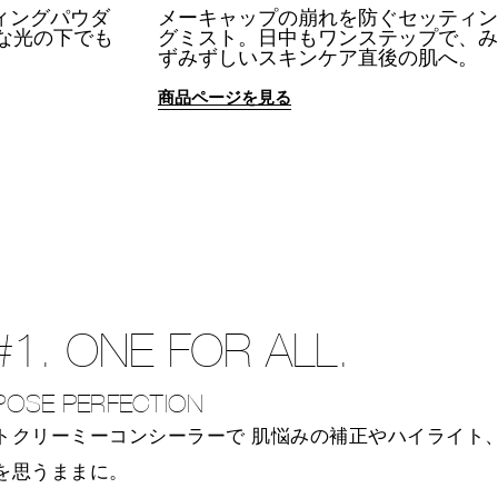
ィングパウダ
メーキャップの崩れを防ぐセッティン
な光の下でも
グミスト。日中もワンステップで、み
。
ずみずしいスキンケア直後の肌へ。
商品ページを見る
#1. ONE FOR ALL.
POSE PERFECTION
トクリーミーコンシーラーで
肌悩みの補正やハイライト
を思うままに。