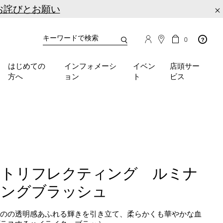
お詫びとお願い
×
カ
カ
0
タ
ー
You
ロ
ト
can
グ
の
はじめての
インフォメーシ
イベン
店頭サー
検
use
商
方へ
ョン
ト
ビス
品
索
the
数
tab
key
(or
swipe
left
or
right
on
イトリフレクティング ルミナ
your
mobile
ジングブラッシュ
device)
to
ものの透明感あふれる輝きを引き立て、柔らかくも華やかな血
access