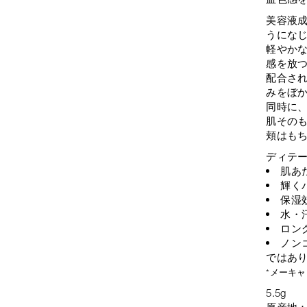
美容液
うにな
軽やか
感を放
配合さ
みをぼ
同時に
肌その
頬はも
ディテ
肌あ
輝く
保湿
水・
ロン
ノン
ではあ
*メーキ
5.5g