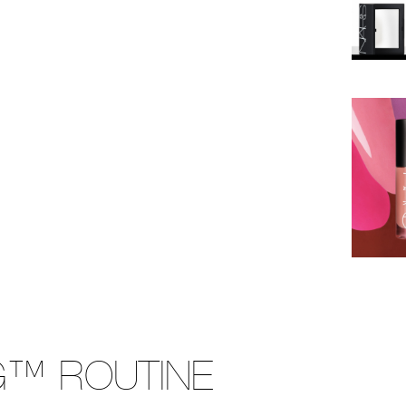
G™ ROUTINE