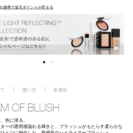
ID連携で楽天ポイントが貯まる
いて
使い方
全成分
AM OF BLUSH
え、色に浸る。
イターの透明感溢れる輝きと、ブラッシュがもたらす柔らかな
をひとつに融合した、新感覚のハイライターブラッシュ。