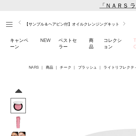
Skip
「ＮＡＲＳ 
to
main
【ミニパフプレゼント】新リキッドブラッシュご購入でプ
【はじめての購入はこちらから】新リキッドブラッシュス
【ギフトショッパープレゼント】カラーアイテムをあの人
content
メニュー
【サンプル＆ヘアピン付】オイルクレンジングキット
【ポーチ＆ブラッシュプレゼント】ORGASM CAMPAIGN
レゼント
ターターキット
へのプレゼントに
キャンペ
NEW
ベストセ
商
コレクシ
ーン
ラー
品
ョン
NARS
商品
チーク
ブラッシュ
ライトリフレクテ
Details
/light-
商
reflecting-
品
Image
luminizing-
番
blush-
号
04859/4535683284905.html
4535683284905