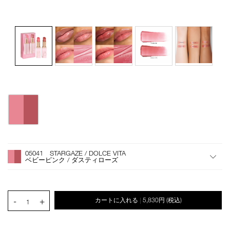
バ
Details
/afterglow-
商
リ
lip-
品
エ
balm-
番
ー
n-
号
シ
オ
Product
duo-
4535683285827
ョ
プ
Actions
05041/4535683285827.html
05041 STARGAZE / DOLCE VITA
ン
シ
ベビーピンク / ダスティローズ
ョ
ン
を
カ
PRODUCT.QUANTITY.SELECT.LABEL
-
+
カートに入れる
5,830円
(税込)
|
ー
1
ト
に
入