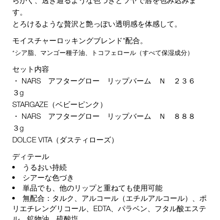
す。
とろけるような贅沢と艶っぽい透明感を体感して。
モイスチャーロッキングブレンド*配合。
*シア脂、マンゴー種子油、トコフェロール（すべて保湿成分）
セット内容
・ NARS アフターグロー リップバーム Ｎ ２３６
３g
STARGAZE（ベビーピンク）
・ NARS アフターグロー リップバーム Ｎ ８８８
３g
DOLCE VITA（ダスティローズ）
ディテール
うるおい持続
シアーな色づき
単品でも、他のリップと重ねても使用可能
無配合：タルク、アルコール（エチルアルコール）、ポ
リエチレングリコール、EDTA、パラベン、フタル酸エステ
ル、鉱物油、硫酸塩