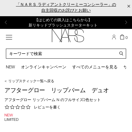
Skip
「ＮＡＲＳ ラディアントクリーミーコンシーラー」の
×
to
自主回収のお詫びとお願い
main
content
【ポーチ＆ブラッシュプレゼント】
【はじめての購入はこちらから】
【ギフトショッパープレゼント】
【サンプル＆ヘアピン付】
【ミニパフプレゼント】
新リキッドブラッシュご購入でプレゼント
カラーアイテムをあの人へのプレゼントに
新リキッドブラッシュスターターキット
オイルクレンジングキット
ORGASM CAMPAIGN
メニュー
カ
0
ー
NARS
ト
カ
の
タ
商
ロ
You
品
グ
can
NEW
オンラインキャンペーン
すべてのメニューを見る
サイ
数
検
use
索
the
＜ リップスティック一覧へ戻る
tab
key
アフターグロー リップバーム デュオ
(or
swipe
アフターグロー リップバーム N のフルサイズ2色セット
left
0.0
レビューを書く
or
star
right
NEW
rating
LIMITED
on
your
mobile