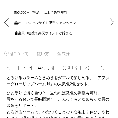
れ
る
5,500円（税込）以上で送料無料
オフィシャルサイト限定キャンペーン
楽天ID連携で楽天ポイントが貯まる
商品について
使い方
全成分
SHEER PLEASURE. DOUBLE SHEEN.
とろけるカラーのときめきをダブルで楽しめる、「アフタ
ーグローリップバーム N」の人気色2色セット。
ひと塗りで淡く色づき、重ねれば発色の調整も可能。
唇をうるおいで長時間満たし、ふっくらとなめらかな唇の
印象をサポート。
とろけるバームは、べたつくことなく心地よく伸び、やわ
らかく、透き通るような色づきとツヤで唇を包み込みま