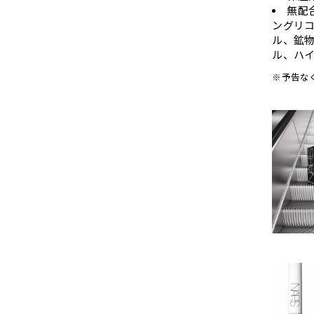
無配
ングリコ
ル、鉱
ル、ハ
※予告な