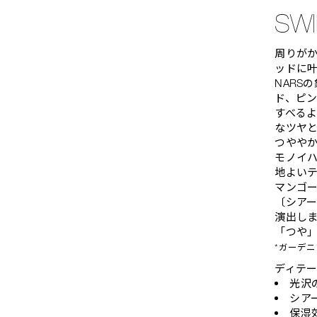
SWI
周りが
ッドに
NARS
ド、ピン
すべる
なツヤ
つやや
モノイハ
地よい
マンゴ
〔シア
演出し
「つや
*ガーデ
ディテ
光沢
シア
保湿