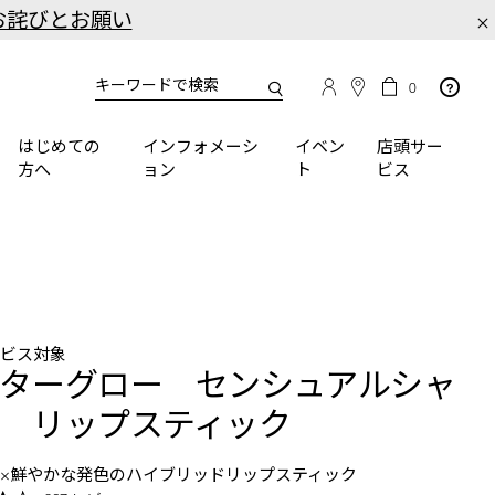
お詫びとお願い
×
カ
カ
0
タ
ー
You
ロ
ト
can
グ
の
はじめての
インフォメーシ
イベン
店頭サー
検
use
商
方へ
ョン
ト
ビス
品
索
the
数
tab
key
(or
swipe
left
or
right
ービス対象
on
ターグロー センシュアルシャ
your
mobile
 リップスティック
device)
to
×鮮やかな発色のハイブリッドリップスティック
access