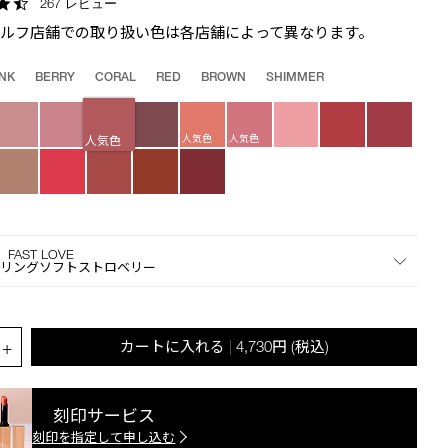
4.6
267 レビュー
the
star
suggestions
セルフ店舗での取り扱い色は各店舗によって異なります。
rating
given
as
INK
BERRY
CORAL
RED
BROWN
SHIMMER
you
type
or
人気色
人気色
人気色
submit
this
form
to
search
 FAST LOVE
for
マリングソフトストロベリー
the
keyword
you
.QUANTITY.SELECT.LABEL
have
+
カートに入れる
4,730円
(税込)
|
entered.
刻印サービス
刻印を指定して申し込む