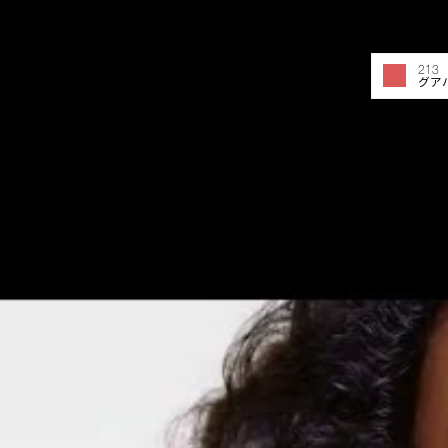
213 
グア