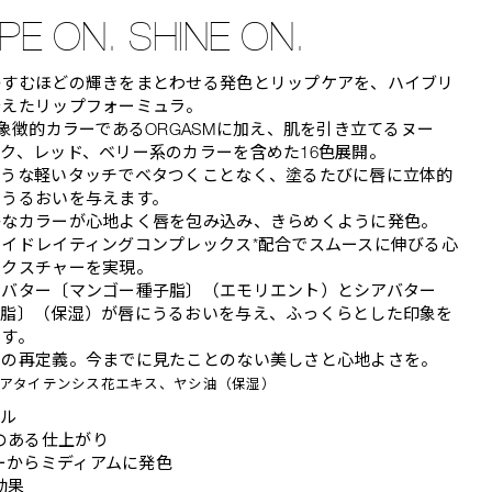
PE ON. SHINE ON.
かすむほどの輝きをまとわせる発色とリップケアを、ハイブリ
叶えたリップフォーミュラ。
の象徴的カラーであるORGASMに加え、肌を引き立てるヌー
ク、レッド、ベリー系のカラーを含めた16色展開。
ような軽いタッチでベタつくことなく、塗るたびに唇に立体的
とうるおいを与えます。
かなカラーが心地よく唇を包み込み、きらめくように発色。
イドレイティングコンプレックス*配合でスムースに伸びる心
テクスチャーを実現。
ーバター〔マンゴー種子脂〕（エモリエント）とシアバター
ー脂〕（保湿）が唇にうるおいを与え、ふっくらとした印象を
ます。
」の再定義。今までに見たことのない美しさと心地よさを。
ニアタイテンシス花エキス、ヤシ油（保湿）
ール
のある仕上がり
ーからミディアムに発色
効果