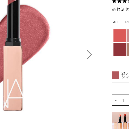
※セミ
バ
ALL
P
リ
エ
ー
シ
ョ
ン
オ
Product
プ
Actions
215
シ
シ
ョ
ン
を
PRODUCT
-
カ
1
ー
ト
に
入