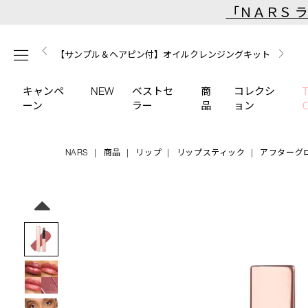
Skip
「ＮＡＲＳ 
to
main
【ミニパフプレゼント】新リキッドブラッシュご購入でプ
【はじめての購入はこちらから】新リキッドブラッシュス
【ギフトショッパープレゼント】カラーアイテムをあの人
content
メニュー
【サンプル＆ヘアピン付】オイルクレンジングキット
【ポーチ＆ブラッシュプレゼント】ORGASM CAMPAIGN
レゼント
ターターキット
へのプレゼントに
キャンペ
NEW
ベストセ
商
コレクシ
ーン
ラー
品
ョン
NARS
商品
リップ
リップスティック
アフターグ
Details
/afterglow-
商
sensual-
品
Image
shine-
番
lipstick-
号
215/4535683284707.html
4535683284707