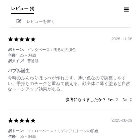
レビュー
(4)
レビューを書く
5.0
2025-11-08
star
肌トーン:
ピンクベース：明るめの肌色
rating
年齢:
25～34歳
肌タイプ:
普通肌
バブみ誕生
Review
review
今時のふんわりほっぺが作れます。薄い色なので調整しやす
by
stating
い。手持ちのチークと重ねて使える。顔全体に薄く塗ると自然
on
バ
なトーンアップ効果がある。
8
ブ
Nov
み
2
0
2025
誕
生
5.0
2025-08-09
star
肌トーン:
イエローベース：ミディアムトーンの肌色
rating
年齢:
55～64歳