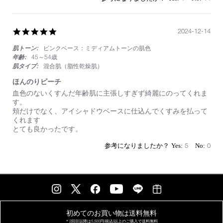
い
5.0
2024-12-14
star
肌トーン:
ピンクベース：ミディアムトーンの肌色
rating
年齢:
45～54歳
肌タイプ:
混合肌（脂性乾燥肌）
ほんのりピーチ
Review
review
血色のないくすんだ年齢肌に主張しすぎず綺麗にのってくれま
by
stating
す。
on
ほ
頬だけでなく、アイシャドウベースに仕込んでくすみを払って
14
ん
くれます
Dec
の
とても良かったです。
2024
り
ピ
5
0
ー
チ
初めてのお買い物は
送料無料
＊2回目以降は
5,500円(税込)以上の
ご購入で送料無料