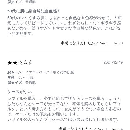
肌タイプ:
普通肌
50代に肌に身自然な血色感！
Review
review
50代のシミくすみ肌にもふわっと自然な血色感が出せて、大変
by
stating
気に入ってリピートしています。わざとらしくなくギラギラ感
on
50
もないので、塗りすぎても大丈夫な位自然な発色で、これがな
9
代
いと困ります。
Aug
に
2025
肌
1
0
に
身
自
然
2.0
2024-12-19
な
star
血
肌トーン:
イエローベース：明るめの肌色
rating
色
年齢:
35～44歳
感！
肌タイプ:
普通肌
ケースがない
Review
review
レフィルを購入し、必要に応じて後からケースを購入しようと
by
stating
したらなんとケースが売ってない。本体を購入してからレフィ
on
ケ
ルを、という考え方かもしれませんがそうでない場合もあるの
19
ー
で、ケースだけの販売もお願いします。
Dec
ス
レフィルの入ってたプラケースではカタカタしてしまいます。
2024
が
な
1
14