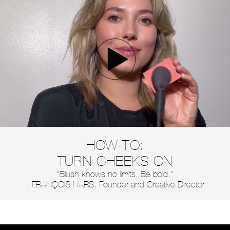
HOW-TO:
TURN CHEEKS ON
“Blush knows no limits. Be bold.”
- FRANÇOIS NARS, Founder and Creative Director