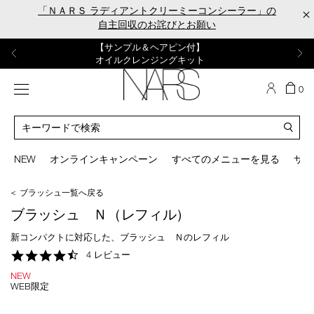
Skip
「ＮＡＲＳ ラディアントクリーミーコンシーラー」の
×
to
自主回収のお詫びとお願い
main
content
【ポーチ＆ブラッシュプレゼント】
【はじめての購入はこちらから】
【ギフトショッパープレゼント】
【サンプル＆ヘアピン付】
【ミニパフプレゼント】
新リキッドブラッシュご購入でプレゼント
カラーアイテムをあの人へのプレゼントに
新リキッドブラッシュスターターキット
オイルクレンジングキット
ORGASM CAMPAIGN
メニュー
カ
0
ー
NARS
ト
カ
の
タ
商
ロ
You
品
グ
can
NEW
オンラインキャンペーン
すべてのメニューを見る
サイ
数
検
use
索
the
＜ ブラッシュ一覧へ戻る
tab
key
ブラッシュ Ｎ（レフィル）
(or
swipe
新コンパクトに対応した、ブラッシュ Ｎのレフィル
left
4.3
4 レビュー
or
star
right
NEW
rating
on
WEB限定
your
mobile