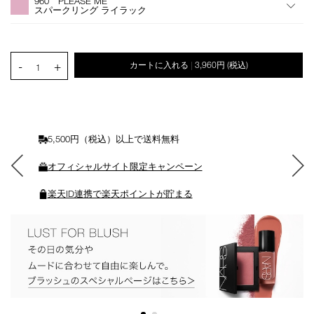
960 PLEASE ME
シ
スパークリング ライラック
ョ
ン
を
カ
PRODUCT.QUANTITY.SELECT.LABEL
-
+
カートに入れる
3,960円
(税込)
|
ー
1
ト
に
入
れ
る
5,500円（税込）以上で送料無料
オフィシャルサイト限定キャンペーン
楽天ID連携で楽天ポイントが貯まる