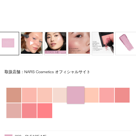
取扱店舗：NARS Cosmetics オフィシャルサイト
Details
/blush-
商
n-
品
refill-
番
バ
960/4535683277136.html
号
リ
4535683277136
エ
ー
シ
ョ
ン
オ
Product
プ
Actions