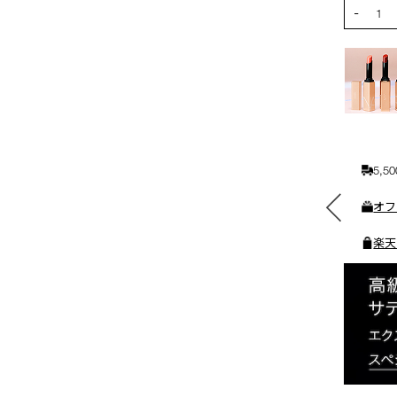
PRODUCT
-
カ
1
ー
ト
に
入
れ
る
5,
素敵なギフトと交換できる
オフ
ポイントをプレゼント
楽天