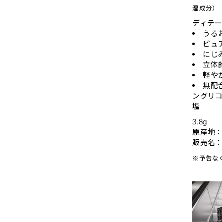
湿成分）
ディテ
うる
ピュ
にじ
立体
軽や
無配
ングリコ
塩
3.8g
原産地
販売名：
※予告な