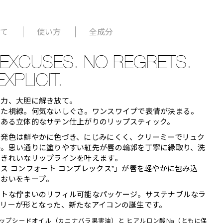
いて
使い方
全成分
EXCUSES. NO REGRETS.
EXPLICIT.
魅力、大胆に解き放て。
けた視線。何気ないしぐさ。ワンスワイプで表情が決まる。
のある立体的なサテン仕上がりのリップスティック。
な発色は鮮やかに色づき、にじみにくく、クリーミーでリュク
感。思い通りに塗りやすい紅先が唇の輪郭を丁寧に縁取り、洗
たきれいなリップラインを叶えます。
ス コンフォート コンプレックス*」が唇を軽やかに包み込
るおいをキープ。
ントな佇まいのリフィル可能なパッケージ。サステナブルなラ
アリーが形となった、新たなアイコンの誕生です。
ヒップシードオイル（カニナバラ果実油）と ヒアルロン酸Na（ともに保