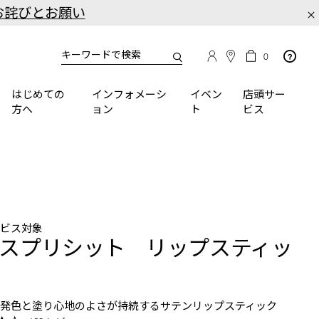
お詫びとお願い
×
カ
カ
0
タ
ー
You
ロ
ト
can
グ
の
はじめての
インフォメーシ
イベン
店頭サー
検
use
商
方へ
ョン
ト
ビス
品
索
the
数
tab
key
(or
swipe
left
or
right
ービス対象
on
スプリシット リップスティッ
your
mobile
device)
to
な発色と塗り心地のよさが持続するサテンリップスティック
access