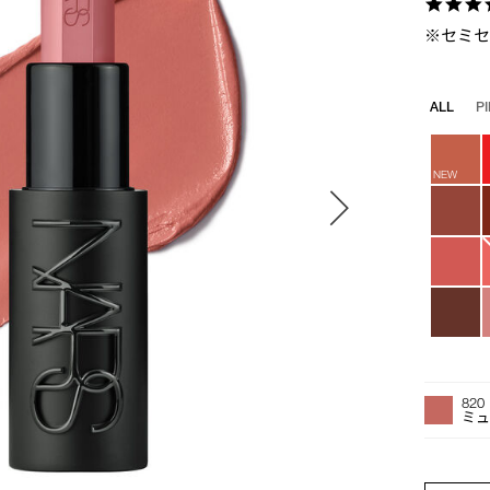
※セミ
バ
ALL
P
リ
エ
ー
NEW
シ
ョ
ン
オ
Product
プ
Actions
820
シ
ミュ
ョ
ン
を