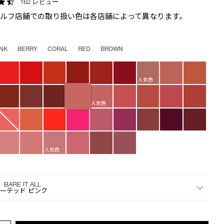
4.7
162 レビュー
the
star
suggestions
セルフ店舗での取り扱い色は各店舗によって異なります。
rating
given
as
you
INK
BERRY
CORAL
RED
BROWN
type
or
submit
人気色
this
form
人気色
to
search
for
the
人気色
keyword
you
have
entered.
 BARE IT ALL
ーテッド ピンク