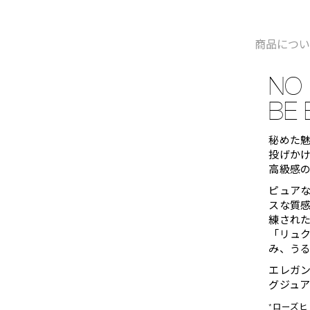
商品につ
NO 
BE 
秘めた
投げか
高級感
ピュア
スな質
練され
「リュク
み、う
エレガ
グジュ
*ローズ