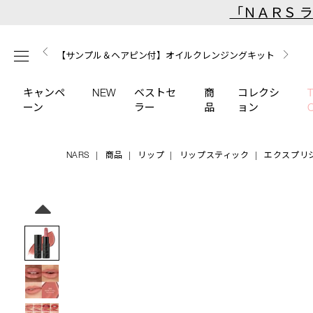
Skip
「ＮＡＲＳ 
to
main
【ミニパフプレゼント】新リキッドブラッシュご購入でプ
【はじめての購入はこちらから】新リキッドブラッシュス
【ギフトショッパープレゼント】カラーアイテムをあの人
content
メニュー
【サンプル＆ヘアピン付】オイルクレンジングキット
【ポーチ＆ブラッシュプレゼント】ORGASM CAMPAIGN
レゼント
ターターキット
へのプレゼントに
キャンペ
NEW
ベストセ
商
コレクシ
ーン
ラー
品
ョン
NARS
商品
リップ
リップスティック
エクスプリ
Details
/explicit-
商
lipstick-
品
Image
820/4535683236379.html
番
号
4535683236379