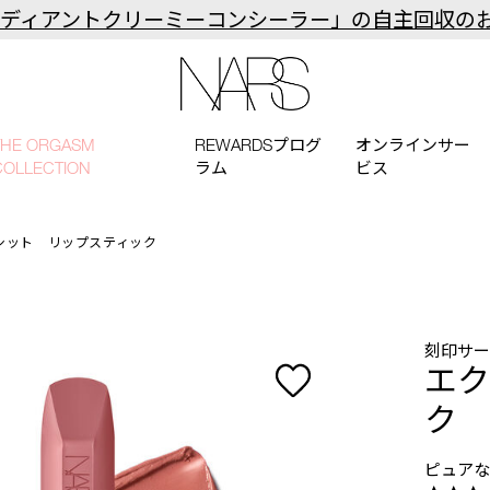
ラディアントクリーミーコンシーラー」の自主回収の
NARS
THE ORGASM
REWARDSプログ
オンラインサー
COLLECTION
ラム
ビス
シット リップスティック
刻印サ
エク
ク
ピュア