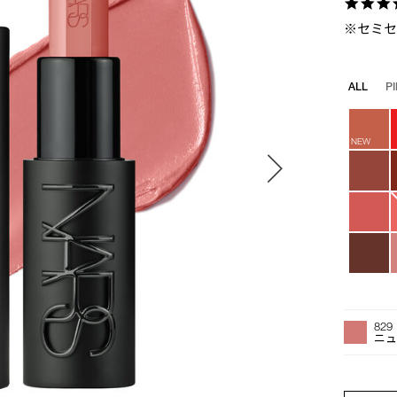
※セミ
バ
ALL
P
リ
エ
ー
NEW
シ
ョ
ン
オ
Product
プ
Actions
829
シ
ニ
ョ
ン
を