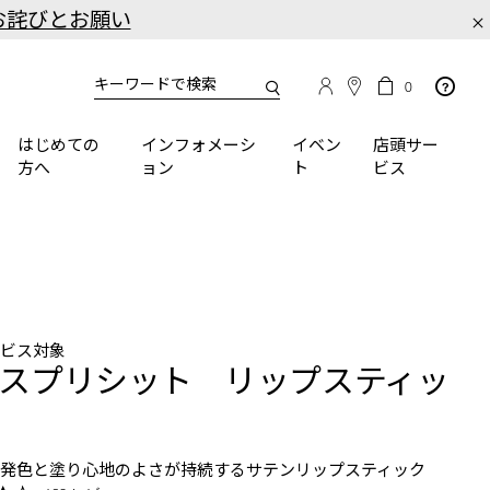
お詫びとお願い
×
カ
カ
0
タ
ー
You
ロ
ト
can
グ
の
はじめての
インフォメーシ
イベン
店頭サー
検
use
商
方へ
ョン
ト
ビス
品
索
the
数
tab
key
(or
swipe
left
or
right
ービス対象
on
スプリシット リップスティッ
your
mobile
device)
to
な発色と塗り心地のよさが持続するサテンリップスティック
access