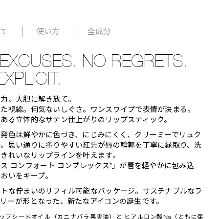
いて
使い方
全成分
EXCUSES. NO REGRETS.
EXPLICIT.
魅力、大胆に解き放て。
けた視線。何気ないしぐさ。ワンスワイプで表情が決まる。
のある立体的なサテン仕上がりのリップスティック。
な発色は鮮やかに色づき、にじみにくく、クリーミーでリュク
感。思い通りに塗りやすい紅先が唇の輪郭を丁寧に縁取り、洗
たきれいなリップラインを叶えます。
ス コンフォート コンプレックス*」が唇を軽やかに包み込
るおいをキープ。
ントな佇まいのリフィル可能なパッケージ。サステナブルなラ
アリーが形となった、新たなアイコンの誕生です。
ヒップシードオイル（カニナバラ果実油）と ヒアルロン酸Na（ともに保