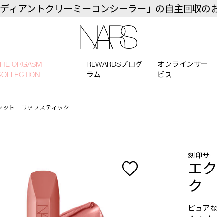
ラディアントクリーミーコンシーラー」の自主回収の
NARS
THE ORGASM
REWARDSプログ
オンラインサー
COLLECTION
ラム
ビス
シット リップスティック
刻印サ
エク
ク
ピュア