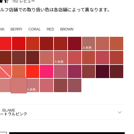
4.7
162 レビュー
the
star
suggestions
セルフ店舗での取り扱い色は各店舗によって異なります。
rating
given
as
you
INK
BERRY
CORAL
RED
BROWN
type
or
submit
人気色
this
form
人気色
to
search
for
the
人気色
keyword
you
have
entered.
 BLAME
ュートラルピンク