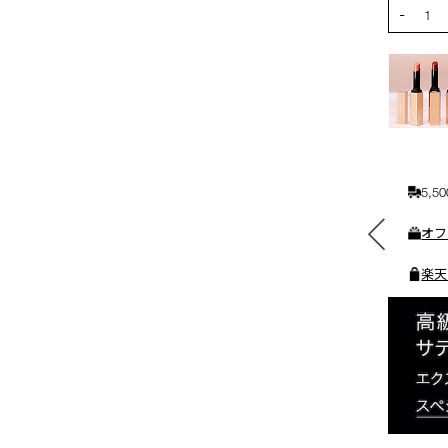
PRODUCT
-
カ
1
ー
ト
に
入
れ
る
5,
素敵なギフトと交換できる
オフ
ポイントをプレゼント
楽天