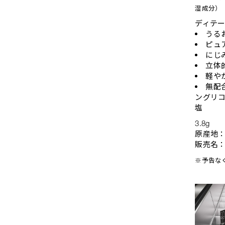
湿成分）
ディテ
うる
ピュ
にじ
立体
軽や
無配
ングリコ
塩
3.8g
原産地
販売名：
※予告な