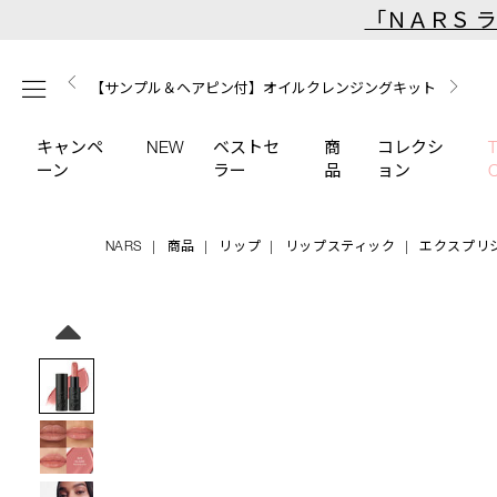
Skip
「ＮＡＲＳ 
to
main
【ミニパフプレゼント】新リキッドブラッシュご購入でプ
【はじめての購入はこちらから】新リキッドブラッシュス
【ギフトショッパープレゼント】カラーアイテムをあの人
content
メニュー
【サンプル＆ヘアピン付】オイルクレンジングキット
【ポーチ＆ブラッシュプレゼント】ORGASM CAMPAIGN
レゼント
ターターキット
へのプレゼントに
キャンペ
NEW
ベストセ
商
コレクシ
ーン
ラー
品
ョン
NARS
商品
リップ
リップスティック
エクスプリ
Details
/explicit-
商
lipstick-
品
Image
829/4535683265454.html
番
号
4535683265454