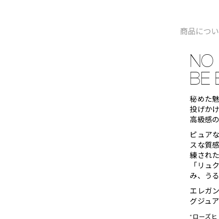
商品につ
NO 
BE 
秘めた
投げか
高級感
ピュア
スな質
練され
「リュク
み、う
エレガ
グジュ
*ローズ