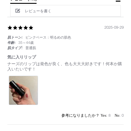
レビューを書く
5.0
2025-09-29
star
肌トーン:
ピンクベース：明るめの肌色
rating
年齢:
35～44歳
肌タイプ:
普通肌
気に入りリップ
Review
review
ナーズのリップは発色が良く、色も大大大好きです！何本か購
by
stating
入いたいです！
on
気
29
に
Sep
入
2025
り
リ
ッ
プ
8
0