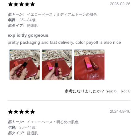
5.0
2025-02-26
star
肌トーン:
イエローベース：ミディアムトーンの肌色
rating
年齢:
25～34歳
肌タイプ:
乾燥肌
explicitly gorgeous
Review
review
pretty packaging and fast delivery. color payoff is also nice
by
stating
on
explicitly
26
gorgeous
Feb
2025
6
0
5.0
2024-09-16
star
肌トーン:
イエローベース：明るめの肌色
rating
年齢:
35～44歳
肌タイプ:
普通肌