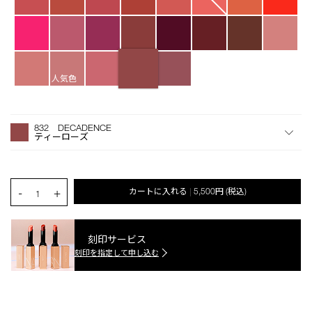
人気色
オ
Product
プ
Actions
832 DECADENCE
シ
ティーローズ
ョ
ン
を
カ
PRODUCT.QUANTITY.SELECT.LABEL
-
+
カートに入れる
5,500円
(税込)
|
ー
1
ト
に
入
刻印サービス
れ
刻印を指定して申し込む
る