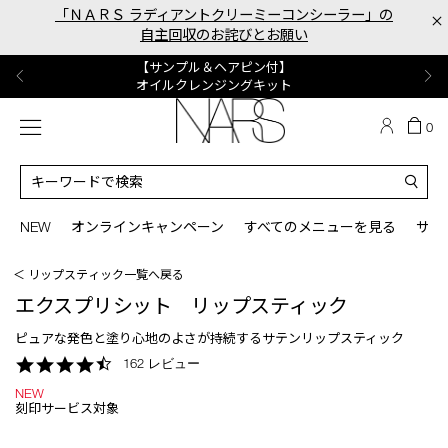
Skip
「ＮＡＲＳ ラディアントクリーミーコンシーラー」の
×
to
自主回収のお詫びとお願い
main
content
【ポーチ＆ブラッシュプレゼント】
【はじめての購入はこちらから】
【ギフトショッパープレゼント】
【サンプル＆ヘアピン付】
【ミニパフプレゼント】
新リキッドブラッシュご購入でプレゼント
カラーアイテムをあの人へのプレゼントに
新リキッドブラッシュスターターキット
オイルクレンジングキット
ORGASM CAMPAIGN
メニュー
カ
0
ー
NARS
ト
カ
の
タ
商
ロ
You
品
グ
can
NEW
オンラインキャンペーン
すべてのメニューを見る
サイ
数
検
use
索
the
＜ リップスティック一覧へ戻る
tab
key
エクスプリシット リップスティック
(or
swipe
ピュアな発色と塗り心地のよさが持続するサテンリップスティック
left
4.7
162 レビュー
or
star
right
NEW
rating
on
刻印サービス対象
your
mobile