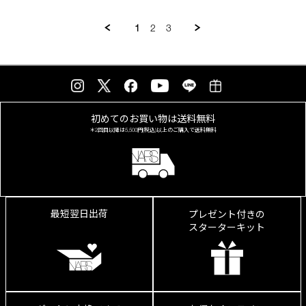
2026
ィ
1
2
3
初めてのお買い物は
送料無料
＊2回目以降は
5,500円(税込)以上の
ご購入で送料無料
最短翌日出荷
プレゼント付きの
スターターキット