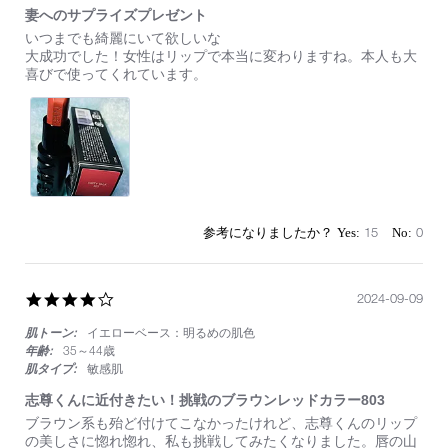
妻へのサプライズプレゼント
Review
review
いつまでも綺麗にいて欲しいな
by
stating
大成功でした！女性はリップで本当に変わりますね。本人も大
on
妻
喜びで使ってくれています。
16
へ
Sep
の
2024
サ
プ
ラ
イ
ズ
プ
レ
15
0
ゼ
ン
ト
4.0
2024-09-09
star
肌トーン:
イエローベース：明るめの肌色
rating
年齢:
35～44歳
肌タイプ:
敏感肌
志尊くんに近付きたい！挑戦のブラウンレッドカラー803
Review
review
ブラウン系も殆ど付けてこなかったけれど、志尊くんのリップ
by
stating
の美しさに惚れ惚れ、私も挑戦してみたくなりました。唇の山