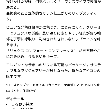
投げかけた視線。何気ないしぐさ。ワンスワイプで表情が
決まる。
高級感のある立体的なサテン仕上がりのリップスティッ
ク。
ピュアな発色は鮮やかに色づき、にじみにくく、クリーミ
ーでリュクスな質感。思い通りに塗りやすい紅先が唇の輪
郭を丁寧に縁取り、洗練されたきれいなリップラインを叶
えます。
「リュクス コンフォート コンプレックス*」が唇を軽やか
に包み込み、うるおいをキープ。
エレガントな佇まいのリフィル可能なパッケージ。サステ
ナブルなラグジュアリーが形となった、新たなアイコンの
誕生です。
*ローズヒップシードオイル（カニナバラ果実油）と ヒアルロン酸
Na（ともに保湿成分）
ディテール
うるおい持続