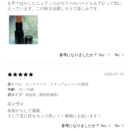
on
志
を手でぼかしたニュアンスがカラーのハードルも下がって気に
9
尊
入っています。この秋大活躍しそうで楽しみです。
Sep
く
2024
ん
に
近
付
き
た
い！
挑
11
4
戦
の
ブ
ラ
5.0
2026-07-18
ウ
star
ン
肌トーン:
ピンクベース：ミディアムトーンの肌色
rating
レ
年齢:
35～44歳
ッ
肌タイプ:
混合肌（脂性乾燥肌）
ド
カ
エンヴィ
ラ
Review
review
名前からして素敵。
ー
by
stating
そして見た目もカッコ良い！！着物にも合います！
803
on
エ
18
ン
0
0
Jul
ヴ