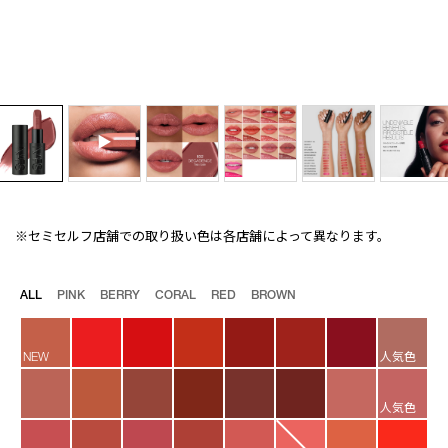
※セミセルフ店舗での取り扱い色は各店舗によって異なります。
Details
/explicit-
商
lipstick-
品
832/4535683265485.html
番
バ
ALL
PINK
BERRY
CORAL
RED
BROWN
号
リ
4535683265485
エ
ー
NEW
人気色
シ
ョ
ン
人気色