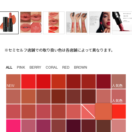
※セミセルフ店舗での取り扱い色は各店舗によって異なります。
Details
/explicit-
商
lipstick-
品
851/4535683236553.html
番
バ
ALL
PINK
BERRY
CORAL
RED
BROWN
号
リ
4535683236553
エ
ー
NEW
人気色
シ
ョ
ン
人気色