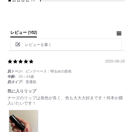
レビュー
(162)
レビューを書く
5.0
2025-09-29
star
肌トーン:
ピンクベース：明るめの肌色
rating
年齢:
35～44歳
肌タイプ:
普通肌
気に入りリップ
Review
review
ナーズのリップは発色が良く、色も大大大好きです！何本か購
by
stating
入いたいです！
on
気
29
に
Sep
入
2025
り
リ