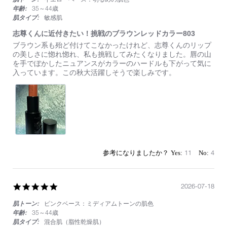
年齢:
35～44歳
肌タイプ:
敏感肌
志尊くんに近付きたい！挑戦のブラウンレッドカラー803
Review
review
ブラウン系も殆ど付けてこなかったけれど、志尊くんのリップ
by
stating
の美しさに惚れ惚れ、私も挑戦してみたくなりました。唇の山
on
志
を手でぼかしたニュアンスがカラーのハードルも下がって気に
9
尊
入っています。この秋大活躍しそうで楽しみです。
Sep
く
2024
ん
に
近
付
き
た
い！
挑
11
4
戦
の
ブ
ラ
5.0
2026-07-18
ウ
star
ン
肌トーン:
ピンクベース：ミディアムトーンの肌色
rating
レ
年齢:
35～44歳
ッ
肌タイプ:
混合肌（脂性乾燥肌）
ド