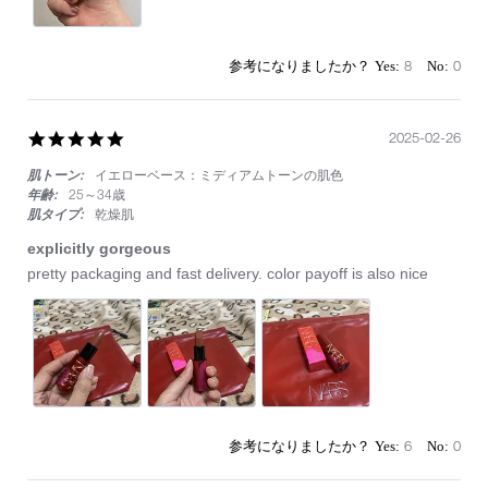
ッ
プ
8
0
5.0
2025-02-26
star
肌トーン:
イエローベース：ミディアムトーンの肌色
rating
年齢:
25～34歳
肌タイプ:
乾燥肌
explicitly gorgeous
Review
review
pretty packaging and fast delivery. color payoff is also nice
by
stating
on
explicitly
26
gorgeous
Feb
2025
6
0