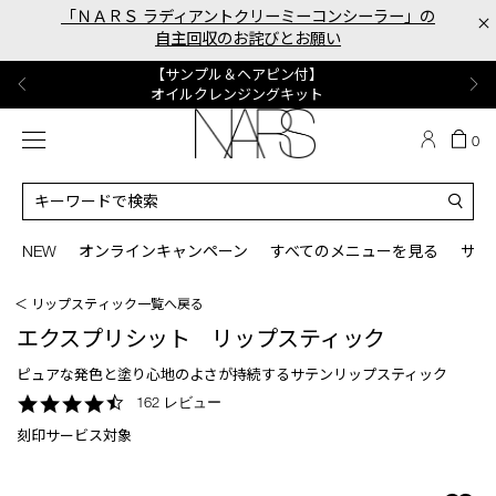
Skip
「ＮＡＲＳ ラディアントクリーミーコンシーラー」の
×
to
自主回収のお詫びとお願い
main
content
【ポーチ＆ブラッシュプレゼント】
【はじめての購入はこちらから】
【ギフトショッパープレゼント】
【サンプル＆ヘアピン付】
【ミニパフプレゼント】
新リキッドブラッシュご購入でプレゼント
カラーアイテムをあの人へのプレゼントに
新リキッドブラッシュスターターキット
オイルクレンジングキット
ORGASM CAMPAIGN
メニュー
カ
0
ー
NARS
ト
カ
の
タ
商
ロ
You
品
グ
can
NEW
オンラインキャンペーン
すべてのメニューを見る
サイ
数
検
use
索
the
＜ リップスティック一覧へ戻る
tab
key
エクスプリシット リップスティック
(or
swipe
ピュアな発色と塗り心地のよさが持続するサテンリップスティック
left
4.7
162 レビュー
or
star
right
刻印サービス対象
rating
on
your
mobile