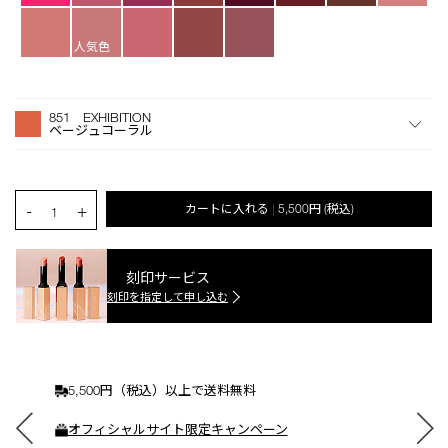
人気色
オ
Product
プ
Actions
851 EXHIBITION
シ
ベージュコーラル
ョ
ン
を
カ
PRODUCT.QUANTITY.SELECT.LABEL
-
+
カートに入れる
5,500円
(税込)
|
ー
1
ト
に
入
刻印サービス
れ
刻印を指定して申し込む
る
5,500円（税込）以上で送料無料
オフィシャルサイト限定キャンペーン