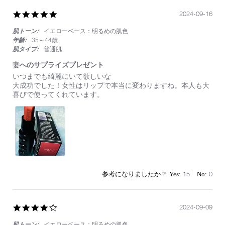
5.0
2024-09-16
star
肌トーン:
イエローベース：明るめの肌色
rating
年齢:
35～44歳
肌タイプ:
普通肌
妻へのサプライズプレゼント
Review
review
いつまでも綺麗にいて欲しいな
by
stating
大成功でした！女性はリップで本当に変わりますね。本人も大
on
妻
喜びで使ってくれています。
16
へ
Sep
の
2024
サ
プ
ラ
イ
ズ
プ
レ
15
0
ゼ
ン
ト
4.0
2024-09-09
star
肌トーン:
イエローベース：明るめの肌色
rating