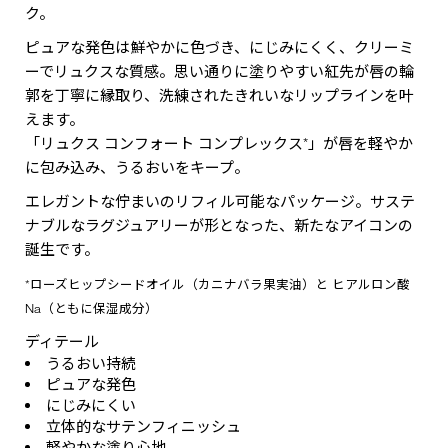
ク。
ピュアな発色は鮮やかに色づき、にじみにくく、クリーミ
ーでリュクスな質感。思い通りに塗りやすい紅先が唇の輪
郭を丁寧に縁取り、洗練されたきれいなリップラインを叶
えます。
「リュクス コンフォート コンプレックス*」が唇を軽やか
に包み込み、うるおいをキープ。
エレガントな佇まいのリフィル可能なパッケージ。サステ
ナブルなラグジュアリーが形となった、新たなアイコンの
誕生です。
*ローズヒップシードオイル（カニナバラ果実油）と ヒアルロン酸
Na（ともに保湿成分）
ディテール
うるおい持続
ピュアな発色
にじみにくい
立体的なサテンフィニッシュ
軽やかな塗り心地