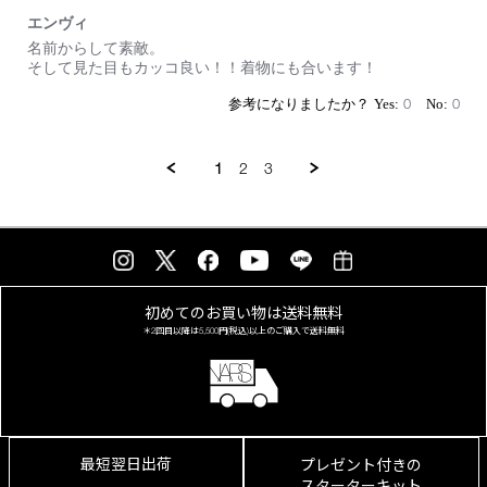
カ
エンヴィ
ラ
Review
review
名前からして素敵。
ー
by
stating
そして見た目もカッコ良い！！着物にも合います！
803
on
エ
18
ン
0
0
Jul
ヴ
2026
ィ
1
2
3
初めてのお買い物は
送料無料
＊2回目以降は
5,500円(税込)以上の
ご購入で送料無料
最短翌日出荷
プレゼント付きの
スターターキット