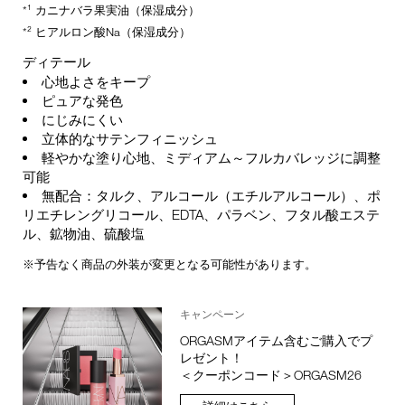
*¹ カニナバラ果実油（保湿成分）
*² ヒアルロン酸Na（保湿成分）
ディテール
心地よさをキープ
ピュアな発色
にじみにくい
立体的なサテンフィニッシュ
軽やかな塗り心地、ミディアム～フルカバレッジに調整
可能
無配合：タルク、アルコール（エチルアルコール）、ポ
リエチレングリコール、EDTA、パラベン、フタル酸エステ
ル、鉱物油、硫酸塩
※予告なく商品の外装が変更となる可能性があります。
キャンペーン
ORGASMアイテム含むご購入でプ
レゼント！
＜クーポンコード＞ORGASM26