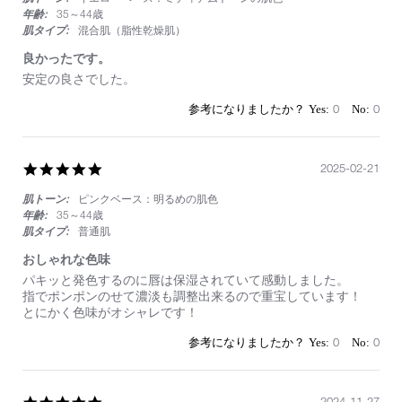
年齢:
35～44歳
肌タイプ:
混合肌（脂性乾燥肌）
良かったです。
Review
review
安定の良さでした。
by
stating
on
良
0
0
14
か
Aug
っ
2025
た
5.0
2025-02-21
で
star
す。
肌トーン:
ピンクベース：明るめの肌色
rating
年齢:
35～44歳
肌タイプ:
普通肌
おしゃれな色味
Review
review
パキッと発色するのに唇は保湿されていて感動しました。
by
stating
指でポンポンのせて濃淡も調整出来るので重宝しています！
on
お
とにかく色味がオシャレです！
21
し
Feb
ゃ
0
0
2025
れ
な
色
味
5.0
2024-11-27