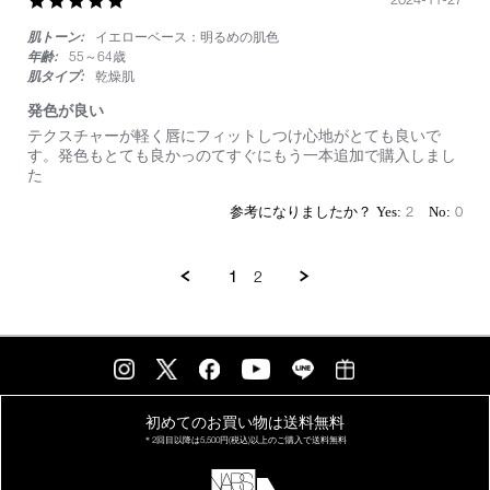
star
肌トーン:
イエローベース：明るめの肌色
rating
年齢:
55～64歳
肌タイプ:
乾燥肌
発色が良い
Review
review
テクスチャーが軽く唇にフィットしつけ心地がとても良いで
by
stating
す。発色もとても良かっのてすぐにもう一本追加で購入しまし
on
発
た
27
色
Nov
が
2
0
2024
良
い
1
2
初めてのお買い物は
送料無料
＊2回目以降は
5,500円(税込)以上の
ご購入で送料無料