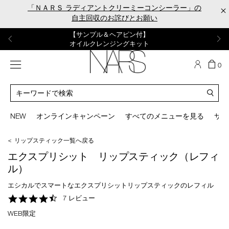
Skip
「ＮＡＲＳ ラディアントクリーミーコンシーラー」の
×
to
自主回収のお詫びとお願い
main
content
【ポーチ＆ブラッシュプレゼント】
【はじめての購入はこちらから】
【ギフトショッパープレゼント】
【サンプル＆ヘアピン付】
【ミニパフプレゼント】
新リキッドブラッシュご購入でプレゼント
カラーアイテムをあの人へのプレゼントに
新リキッドブラッシュスターターキット
オイルクレンジングキット
ORGASM CAMPAIGN
メニュー
カ
0
ー
NARS
ト
カ
の
タ
商
ロ
You
品
グ
can
NEW
オンラインキャンペーン
すべてのメニューを見る
サイ
数
検
use
索
the
＜ リップスティック一覧へ戻る
tab
key
エクスプリシット リップスティック（レフィ
(or
ル）
swipe
left
エシカルでスマートなエクスプリシットリップスティックのレフィル
or
4.6
7 レビュー
right
star
on
WEB限定
rating
your
mobile