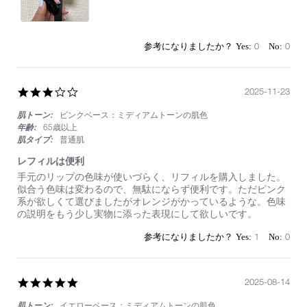
素
敵
0
0
3.0
2025-11-23
star
肌トーン:
ピンクベース：ミディアムトーンの肌色
rating
年齢:
65歳以上
肌タイプ:
普通肌
レフィルは便利
Review
review
手元のリップの色味が使いづらく、リフィルを購入しました。
by
stating
似合う色味は変わるので、無駄にならず便利です。ただピンク
on
レ
系が欲しくて選びましたがオレンジがかっているような。色味
23
フ
の説明をもう少し実物に添った表現にして欲しいです。
Nov
ィ
2025
ル
1
0
は
便
利
5.0
2025-08-14
star
肌トーン:
イエローベース：ミディアムトーンの肌色
rating