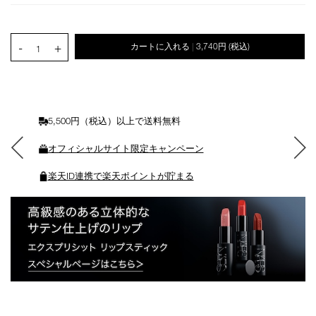
ン
を
カ
PRODUCT.QUANTITY.SELECT.LABEL
-
+
カートに入れる
3,740円
(税込)
|
ー
1
ト
に
入
れ
る
5,500円（税込）以上で送料無料
オフィシャルサイト限定キャンペーン
楽天ID連携で楽天ポイントが貯まる