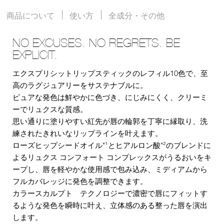
商品について
使い方
全成分・その他
NO EXCUSES. NO REGRETS. BE
EXPLICIT.
エクスプリシットリップスティックのレフィル10色で、至
高のラグジュアリーをサステナブルに。
ピュアな発色は鮮やかに色づき、にじみにくく、クリーミ
ーでリュクスな質感。
思い通りに塗りやすい紅先が唇の輪郭を丁寧に縁取り、洗
練されたきれいなリップラインを叶えます。
ローズヒップシードオイル*¹とヒアルロン酸*²のブレンドに
よるリュクス コンフォート コンプレックスがうるおいをキ
ープし、唇を軽やかな使用感で包み込み、ミディアムから
フルカバレッジに発色を調整できます。
カラースカルプト テクノロジーで濃密で唇にフィットす
るような発色を瞬時に叶え、立体感のある整った唇を演出
します。