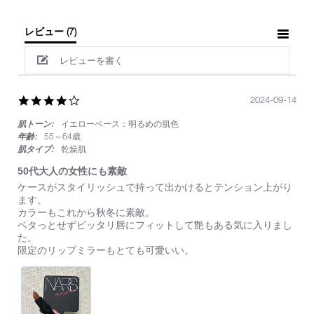
レビュー
(7)
レビューを書く
4.0
2024-09-14
star
肌トーン:
イエローベース：明るめの肌色
rating
年齢:
55～64歳
肌タイプ:
乾燥肌
50代大人の女性にも素敵
Review
review
ケースがスタイリッシュで持って出かけるとテンション上がり
by
stating
ます。
on
50
カラーもこれから秋冬に素敵。
14
代
ベタっとせずピッタリ唇にフィットして艶もある気に入りまし
Sep
大
た。
2024
人
限定のリップミラーもとても可愛いい。
の
女
性
に
も