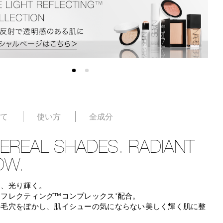
いて
使い方
全成分
EREAL SHADES. RADIANT
OW.
け、光り輝く。
フレクティング™コンプレックス*配合。
や毛穴をぼかし、肌イシューの気にならない美しく輝く肌に整
。