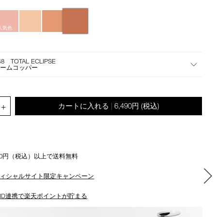
star
the
rating
suggestions
given
人気色
as
you
type
48 TOTAL ECLIPSE
or
ォームコッパー
submit
this
form
.QUANTITY.SELECT.LABEL
+
カートに入れる
6,490円
(税込)
to
|
search
for
the
keyword
500円（税込）以上で送料無料
you
have
ィシャルサイト限定キャンペーン
entered.
ID連携で楽天ポイントが貯まる