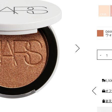
バ
リ
人気色
エ
ー
オ
Product
シ
プ
Actions
044
ョ
シ
ウ
ン
ョ
ン
を
PRODUCT
-
カ
1
ー
ト
に
入
5,
れ
る
素敵なギフトと交換できる
オフ
ポイントをプレゼント
楽天