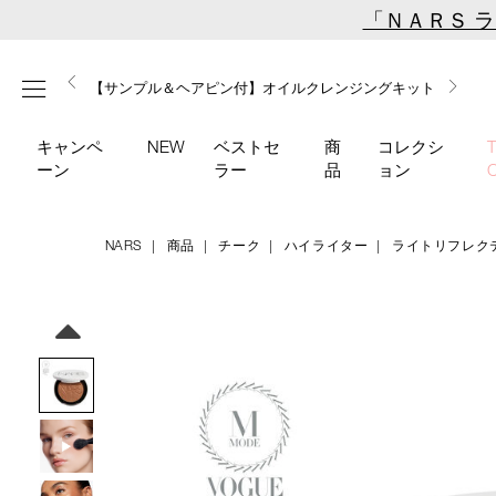
Skip
「ＮＡＲＳ 
to
main
【ミニパフプレゼント】新リキッドブラッシュご購入でプ
【はじめての購入はこちらから】新リキッドブラッシュス
【ギフトショッパープレゼント】カラーアイテムをあの人
content
メニュー
【サンプル＆ヘアピン付】オイルクレンジングキット
【ポーチ＆ブラッシュプレゼント】ORGASM CAMPAIGN
レゼント
ターターキット
へのプレゼントに
キャンペ
NEW
ベストセ
商
コレクシ
ーン
ラー
品
ョン
NARS
商品
チーク
ハイライター
ライトリフレク
Details
/light-
商
reflecting-
品
Image
luminizing-
番
powder-
号
04448/4535683265621.html
4535683265621