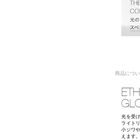
商品につ
ETH
GL
光を受
ライトリ
小ジワ
えます