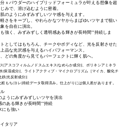
成分ｘパウダーのハイブリッドフォーミュラが叶える想像を超
なじみで、溶け込むように密着。
素肌のようにみずみずしいツヤ感を与えます。
も軽さをキープし、やわらかなツヤからまばゆいツヤまで狙い
印象を自在に演出。
も強く、みずみずしく透明感ある輝きが長時間**持続しま
イトとしてはもちろん、チークやボディなど、光を反射させた
に上品な光沢感を与えるハイパフォーマンス。
い、どの角度から見てもパーフェクトに輝く肌へ。
キス[アスコフィルムノドスムエキス(なめらか成分)]、ポリネシアミネラ
海水(保湿成分)]、ライトアクティブ・マイクロプリズム［マイカ、酸化チ
鉄(光反射成分)]
時間化粧もち(ヨレ)持続データ取得済み。仕上がりには個人差があります。
ール
のようにみずみずしいツヤを演出
感のある輝きが長時間**持続
水にも強い
：イタリア