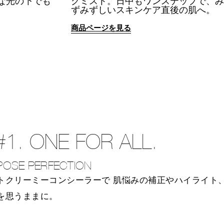
な光の下でも
グミスト。日中もワンステップで、み
。
ずみずしいスキンケア直後の肌へ。
商品ページを見る
#1. ONE FOR ALL.
POSE PERFECTION
トクリーミーコンシーラーで
肌悩みの補正やハイライト
を思うままに。