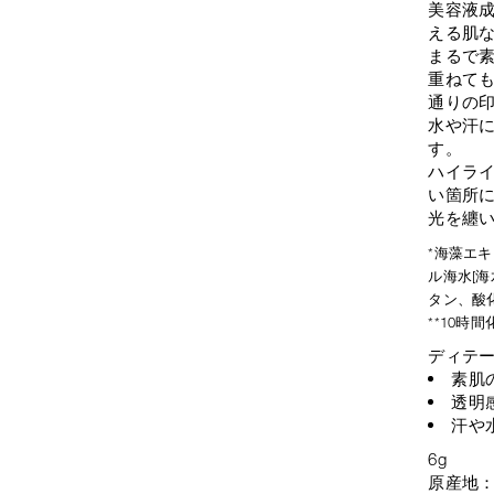
美容液
える肌
まるで
重ねて
通りの
水や汗に
す。
ハイラ
い箇所
光を纏
*海藻エ
ル海水[
タン、酸化
**10
ディテ
素肌
透明
汗や
6g
原産地