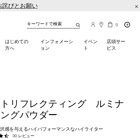
お詫びとお願い
×
カ
カ
0
タ
ー
You
ロ
ト
can
グ
の
はじめての
インフォメーシ
イベン
店頭サー
検
use
商
方へ
ョン
ト
ビス
品
索
the
数
tab
key
(or
swipe
left
or
right
イトリフレクティング ルミナ
on
your
ジングパウダー
mobile
device)
光沢感を与えるハイパフォーマンスなハイライター
to
4.6
30 レビュー
access