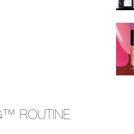
G™ ROUTINE