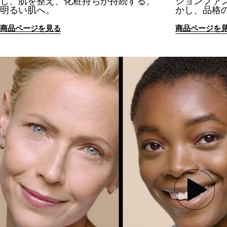
し、肌を整え、化粧持ちが持続する、
ションファ
明るい肌へ。
かし、品格
商品ページを見る
商品ページを