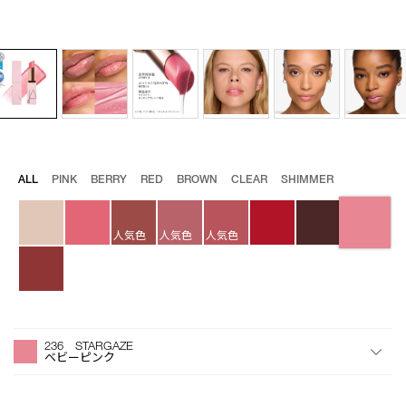
バ
ALL
PINK
BERRY
RED
BROWN
CLEAR
SHIMMER
Details
/afterglow-
商
リ
lip-
品
エ
balm-
番
ー
236/4535683284790.html
号
人気色
人気色
人気色
シ
4535683284790
ョ
ン
オ
Product
プ
Actions
236 STARGAZE
シ
ベビーピンク
ョ
ン
を