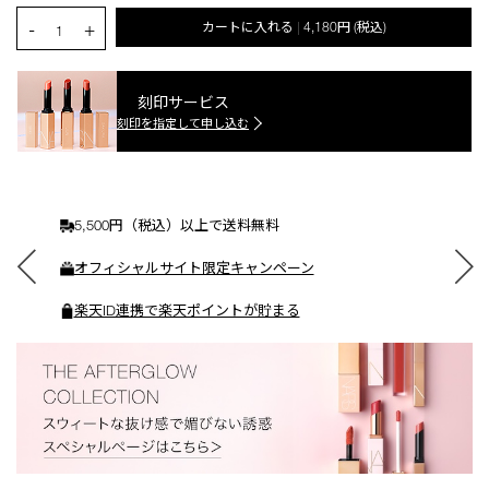
カ
PRODUCT.QUANTITY.SELECT.LABEL
-
+
カートに入れる
4,180円
(税込)
|
ー
1
ト
に
入
刻印サービス
れ
刻印を指定して申し込む
る
5,500円（税込）以上で送料無料
オフィシャルサイト限定キャンペーン
楽天ID連携で楽天ポイントが貯まる