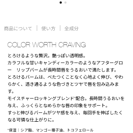
商品について
使い方
全成分
COLOR WORTH CRAVING
とろけるような贅沢。艶っぽい透明感。
カラフルな甘いキャンディーカラーのようなアフターグロ
ー リップバームが長時間唇をうるおいで満たします。
とろけるバームは、べたつくことなく心地よく伸び、やわ
らかく、透き通るような色づきとツヤで唇を包み込みま
す。
モイスチャーロッキングブレンド*配合。長時間うるおいを
与え、ふっくらとなめらかな唇の印象をサポート。
すっと伸びるバームがツヤ感を与え、毎回手を伸ばしたく
なる可憐な仕上がりに。
*保湿：シア脂、マンゴー種子油、トコフェロール