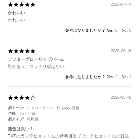
5.0
2026-07-11
star
かわいい
rating
Review
review
かわいい
by
stating
on
か
0
0
11
わ
Jul
い
2026
い
5.0
2026-06-16
star
アフターグローリップバーム
rating
Review
review
艶があり、コッテリ感はない。
by
stating
on
ア
2
1
16
フ
Jun
タ
2026
ー
4.0
2026-05-18
グ
star
ロ
肌トーン:
イエローベース：明るめの肌色
rating
ー
リ
年齢:
35～44歳
ッ
肌タイプ:
乾燥肌
プ
発色は良い！
バ
ー
Review
review
TXTのカンテヒョンくんの特典目当てで、テヒョンくんの雑誌