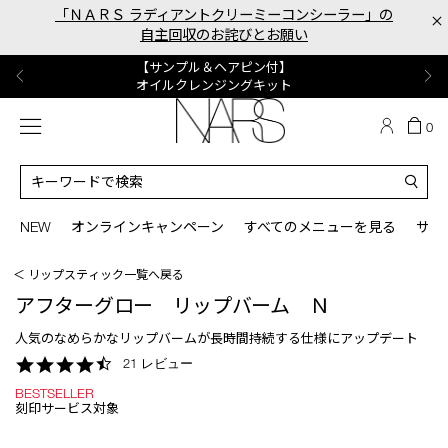
Skip
「ＮＡＲＳ ラディアントクリーミーコンシーラー」の
×
to
自主回収のお詫びとお願い
main
content
【ポーチ＆ブラッシュプレゼント】
【はじめての購入はこちらから】
【ギフトショッパープレゼント】
【サンプル＆ヘアピン付】
【ミニパフプレゼント】
新リキッドブラッシュご購入でプレゼント
カラーアイテムをあの人へのプレゼントに
新リキッドブラッシュスターターキット
オイルクレンジングキット
ORGASM CAMPAIGN
メニュー
カ
0
ー
NARS
ト
カ
の
タ
商
ロ
You
品
グ
can
NEW
オンラインキャンペーン
すべてのメニューを見る
サイ
数
検
use
索
the
＜ リップスティック一覧へ戻る
tab
key
アフターグロー リップバーム Ｎ
(or
swipe
人気のなめらかなリップバームが長時間持続する仕様にアップデート
left
4.7
21 レビュー
or
star
right
BESTSELLER
rating
on
刻印サービス対象
your
mobile