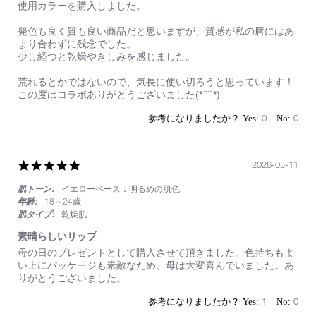
ム
by
stating
使用カラーを購入しました。
on
発
18
色
発色も良く質も良い商品だと思いますが、質感が私の唇にはあ
May
は
まり合わずに残念でした。
2026
良
少し経つと乾燥やきしみを感じました。
い！
荒れるとかではないので、気長に使い切ろうと思っています！
この度はコラボありがとうございました(*ˊ˘ˋ*)
0
0
5.0
2026-05-11
star
肌トーン:
イエローベース：明るめの肌色
rating
年齢:
18～24歳
肌タイプ:
乾燥肌
素晴らしいリップ
Review
review
母の日のプレゼントとして購入させて頂きました。色持ちもよ
by
stating
い上にパッケージも素敵なため、母は大変喜んでいました。あ
on
素
りがとうございました。
11
晴
May
ら
1
0
2026
し