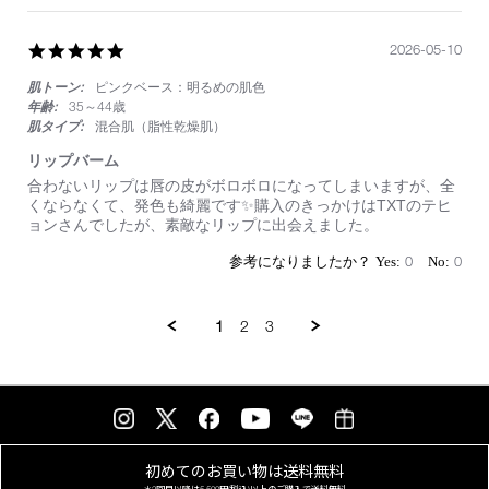
い
リ
ッ
5.0
2026-05-10
プ
star
肌トーン:
ピンクベース：明るめの肌色
rating
年齢:
35～44歳
肌タイプ:
混合肌（脂性乾燥肌）
リップバーム
Review
review
合わないリップは唇の皮がボロボロになってしまいますが、全
by
stating
くならなくて、発色も綺麗です✨購入のきっかけはTXTのテヒ
on
リ
ョンさんでしたが、素敵なリップに出会えました。
10
ッ
May
プ
0
0
2026
バ
ー
ム
1
2
3
初めてのお買い物は
送料無料
＊2回目以降は
5,500円(税込)以上の
ご購入で送料無料