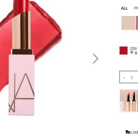
バ
ALL
P
リ
エ
ー
シ
ョ
オ
Product
ン
プ
Actions
259
シ
チ
ョ
ン
を
PRODUCT
-
カ
1
ー
ト
に
入
れ
る
5,