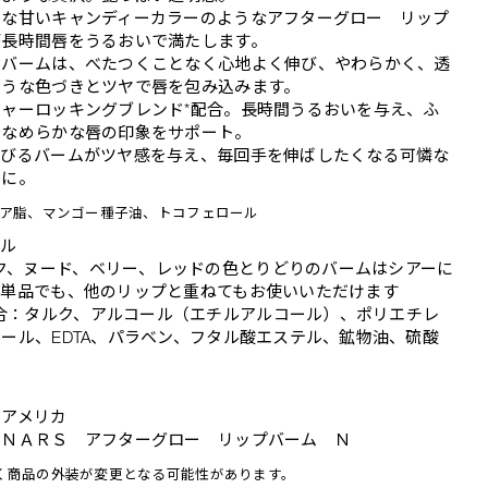
ルな甘いキャンディーカラーのようなアフターグロー リップ
が長時間唇をうるおいで満たします。
るバームは、べたつくことなく心地よく伸び、やわらかく、透
ような色づきとツヤで唇を包み込みます。
チャーロッキングブレンド*配合。長時間うるおいを与え、ふ
となめらかな唇の印象をサポート。
伸びるバームがツヤ感を与え、毎回手を伸ばしたくなる可憐な
りに。
シア脂、マンゴー種子油、トコフェロール
ール
ク、ヌード、ベリー、レッドの色とりどりのバームはシアーに
、単品でも、他のリップと重ねてもお使いいただけます
合：タルク、アルコール（エチルアルコール）、ポリエチレ
ール、EDTA、パラベン、フタル酸エステル、鉱物油、硫酸
：アメリカ
：ＮＡＲＳ アフターグロー リップバーム Ｎ
く商品の外装が変更となる可能性があります。