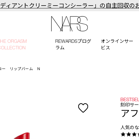
ラディアントクリーミーコンシーラー」の自主回収の
NARS
THE ORGASM
REWARDSプログ
オンラインサー
COLLECTION
ラム
ビス
ロー リップバーム Ｎ
BESTSE
刻印サ
アフ
人気の