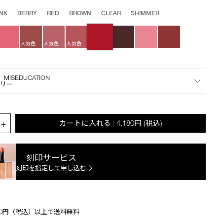
star
the
rating
INK
BERRY
RED
BROWN
CLEAR
SHIMMER
suggestions
given
as
人気色
人気色
人気色
you
type
or
submit
 MISEDUCATION
ェリー
this
form
to
search
.QUANTITY.SELECT.LABEL
+
カートに入れる
4,180円
(税込)
|
for
the
keyword
刻印サービス
you
刻印を指定して申し込む
have
entered.
500円（税込）以上で送料無料