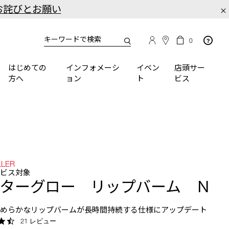
お詫びとお願い
×
カ
カ
0
タ
ー
You
ロ
ト
can
グ
の
はじめての
インフォメーシ
イベン
店頭サー
検
use
商
方へ
ョン
ト
ビス
品
索
the
数
tab
key
(or
swipe
left
or
right
LLER
on
ービス対象
your
ターグロー リップバーム Ｎ
mobile
device)
なめらかなリップバームが長時間持続する仕様にアップデート
to
4.7
21 レビュー
access