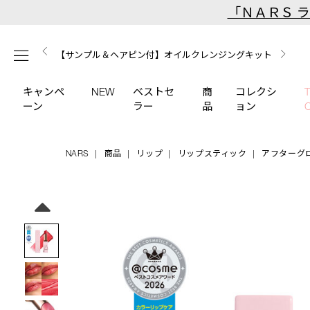
Skip
「ＮＡＲＳ 
to
main
【ミニパフプレゼント】新リキッドブラッシュご購入でプ
【はじめての購入はこちらから】新リキッドブラッシュス
【ギフトショッパープレゼント】カラーアイテムをあの人
content
メニュー
【サンプル＆ヘアピン付】オイルクレンジングキット
【ポーチ＆ブラッシュプレゼント】ORGASM CAMPAIGN
レゼント
ターターキット
へのプレゼントに
キャンペ
NEW
ベストセ
商
コレクシ
ーン
ラー
品
ョン
NARS
商品
リップ
リップスティック
アフターグ
Details
/afterglow-
商
lip-
品
Image
balm-
番
259/4535683284776.html
号
4535683284776