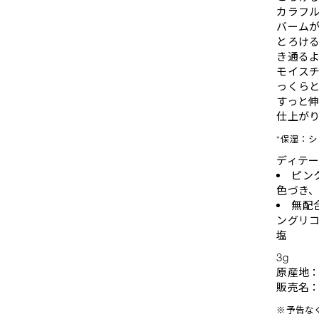
カラフ
バーム
とろけ
き通る
モイス
っくら
すっと
仕上が
*保湿：
ディテ
ピン
色づき
無配
ングリコ
塩
3g
原産地
販売名
※予告な