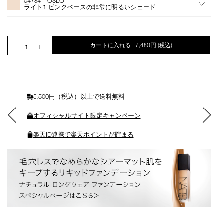
04784 OSLO
シ
ライト1 ピンクベースの非常に明るいシェード
ョ
ン
を
カ
PRODUCT.QUANTITY.SELECT.LABEL
-
+
カートに入れる
7,480円
(税込)
|
ー
1
ト
に
入
れ
る
5,500円（税込）以上で送料無料
オフィシャルサイト限定キャンペーン
楽天ID連携で楽天ポイントが貯まる