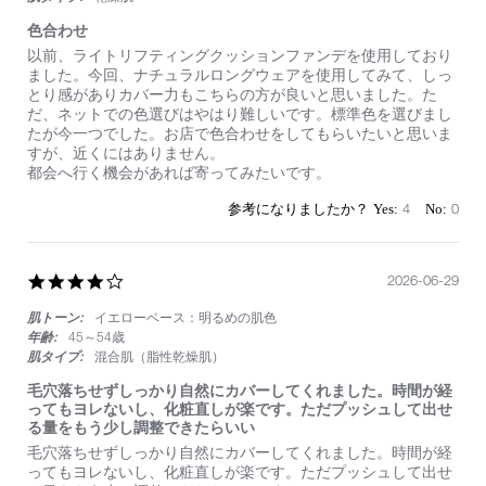
色合わせ
Review
review
以前、ライトリフティングクッションファンデを使用しており
by
stating
ました。今回、ナチュラルロングウェアを使用してみて、しっ
on
色
とり感がありカバー力もこちらの方が良いと思いました。た
4
合
だ、ネットでの色選びはやはり難しいです。標準色を選びまし
Jul
わ
たが今一つでした。お店で色合わせをしてもらいたいと思いま
2026
せ
すが、近くにはありません。
都会へ行く機会があれば寄ってみたいです。
4
0
4.0
2026-06-29
star
肌トーン:
イエローベース：明るめの肌色
rating
年齢:
45～54歳
肌タイプ:
混合肌（脂性乾燥肌）
毛穴落ちせずしっかり自然にカバーしてくれました。時間が経
ってもヨレないし、化粧直しが楽です。ただプッシュして出せ
る量をもう少し調整できたらいい
Review
review
毛穴落ちせずしっかり自然にカバーしてくれました。時間が経
by
stating
ってもヨレないし、化粧直しが楽です。ただプッシュして出せ