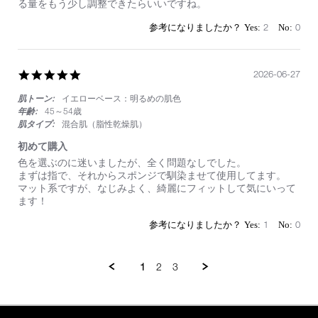
on
毛
る量をもう少し調整できたらいいですね。
29
穴
Jun
落
2
0
2026
ち
せ
ず
し
5.0
2026-06-27
っ
star
か
肌トーン:
イエローベース：明るめの肌色
rating
り
年齢:
45～54歳
自
肌タイプ:
混合肌（脂性乾燥肌）
然
に
初めて購入
カ
Review
review
色を選ぶのに迷いましたが、全く問題なしでした。
バ
by
stating
まずは指で、それからスポンジで馴染ませて使用してます。
ー
on
初
マット系ですが、なじみよく、綺麗にフィットして気にいって
し
27
め
ます！
て
Jun
て
く
2026
購
1
0
れ
入
ま
し
た。
1
2
3
時
間
が
経