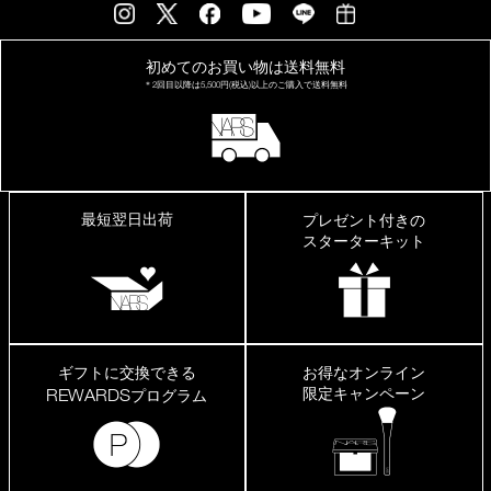
っ
て
も
初めてのお買い物は
送料無料
ヨ
レ
＊2回目以降は
5,500円(税込)以上の
ご購入で送料無料
な
い
し、
化
粧
直
し
最短翌日出荷
プレゼント付きの
が
スターターキット
楽
で
す。
た
だ
プ
ッ
ギフトに交換できる
お得なオンライン
シ
限定キャンペーン
REWARDS
プログラム
ュ
し
て
出
せ