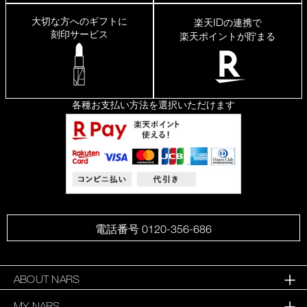
る
量
大切な方へのギフトに
ID
楽天
の連携で
を
刻印サービス
楽天ポイントが貯まる
も
う
少
し
調
整
各種お支払い方法を選択いただけます
で
き
た
ら
い
い
電話番号 0120-356-686
ABOUT NARS
MY NARS