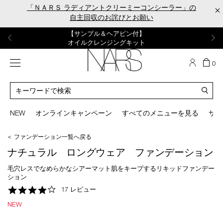
Skip
「ＮＡＲＳ ラディアントクリーミーコンシーラー」の
×
to
自主回収のお詫びとお願い
main
content
【ポーチ＆ブラッシュプレゼント】
【はじめての購入はこちらから】
【ギフトショッパープレゼント】
【サンプル＆ヘアピン付】
【ミニパフプレゼント】
新リキッドブラッシュご購入でプレゼント
カラーアイテムをあの人へのプレゼントに
新リキッドブラッシュスターターキット
オイルクレンジングキット
ORGASM CAMPAIGN
メニュー
カ
0
ー
NARS
ト
カ
の
タ
商
ロ
You
品
グ
can
NEW
オンラインキャンペーン
すべてのメニューを見る
サイ
数
検
use
索
the
＜ ファンデーション一覧へ戻る
tab
key
ナチュラル ロングウェア ファンデーション
(or
swipe
毛穴レスでなめらかなシアーマット肌をキープするリキッドファンデー
left
ション
or
4.2
17 レビュー
right
star
on
NEW
rating
your
mobile