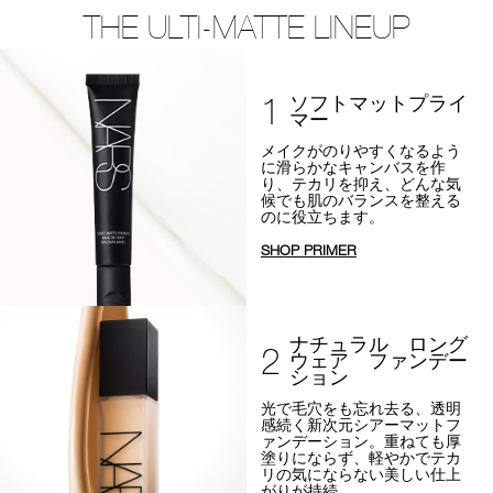
THE ULTI-MATTE LINEUP
1
ソフトマットプライ
マー
メイクがのりやすくなるよう
に
滑らかなキャンバスを作
り、テカリを抑え、
どんな気
候でも肌のバランスを整える
のに役立ちます。
SHOP PRIMER
ナチュラル ロング
2
ウェア ファンデー
ション
光で毛穴をも忘れ去る、透明
感続く新次元シアーマットフ
ァンデーション。
重ねても厚
塗りにならず、軽やかでテカ
リの気にならない美しい仕上
がりが持続。