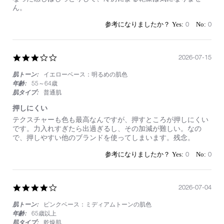
あ
ん。
り、
夏
0
0
で
も
崩
れ
3.0
2026-07-15
に
star
く
肌トーン:
イエローベース：明るめの肌色
rating
い
年齢:
55～64歳
肌タイプ:
普通肌
押しにくい
Review
review
テクスチャーも色も最高なんですが、押すところが押しにくい
by
stating
です。力入れすぎたら出過ぎるし、その加減が難しい。なの
on
押
で、押しやすい他のブランドを使ってしまいます。残念。
15
し
Jul
に
0
0
2026
く
い
4.0
2026-07-04
star
肌トーン:
ピンクベース：ミディアムトーンの肌色
rating
年齢:
65歳以上
肌タイプ:
乾燥肌