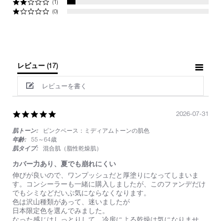
(1)
(0)
レビュー
(17)
レビューを書く
5.0
2026-07-31
star
肌トーン:
ピンクベース：ミディアムトーンの肌色
rating
年齢:
55～64歳
肌タイプ:
混合肌（脂性乾燥肌）
カバー力あり、夏でも崩れにくい
Review
review
伸びが良いので、ワンプッシュだと厚塗りになってしまいま
by
stating
す。コンシーラーも一緒に購入しましたが、このファンデだけ
on
カ
でもシミなどだいぶ気にならなくなります。
31
バ
色は沢山種類があって、迷いましたが
Jul
ー
日本限定色を選んでみました。
2026
力
なった感じはしっとりして、冷房による乾燥は気になりませ