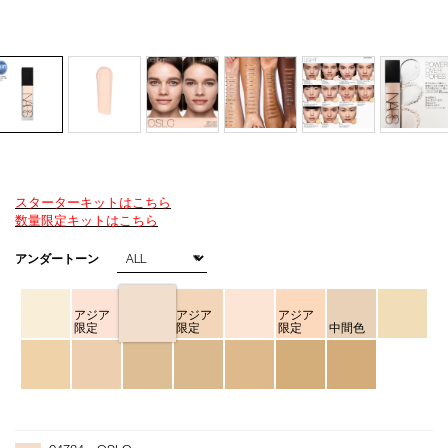
スターターキットはこちら
Details
/natural-
商
数量限定キットはこちら
longwear-
品
foundation-
番
バ
アンダートーン
04784/4535683285056.html
号
リ
4535683285056
エ
ー
アジア
アジア
アジア
シ
限定
限定
限定
中間色
ョ
ン
オ
Product
プ
Actions