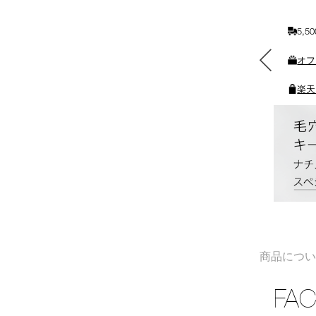
に
入
5,
れ
る
素敵なギフトと交換できる
オフ
ポイントをプレゼント
楽天
商品につ
FAC