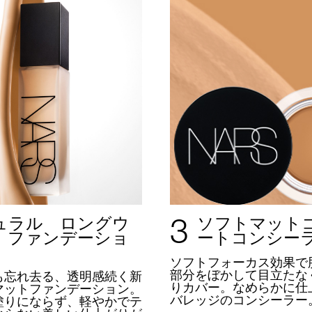
3
ュラル ロングウ
ソフトマット
 ファンデーショ
ートコンシー
ソフトフォーカス効果で
部分をぼかして目立たな
も忘れ去る、透明感続く新
りカバー。
なめらかに仕
マットファンデーション。
バレッジのコンシーラー
塗りにならず、軽やかでテ