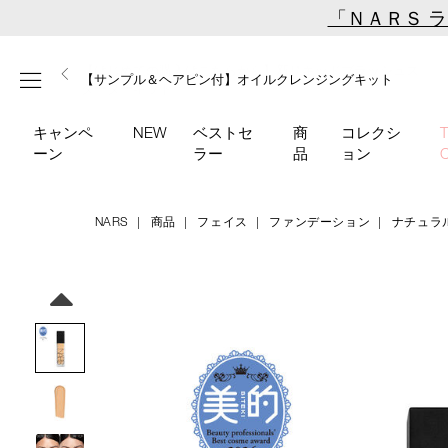
Skip
「ＮＡＲＳ 
to
main
【ミニパフプレゼント】新リキッドブラッシュご購入でプ
【はじめての購入はこちらから】新リキッドブラッシュス
【ギフトショッパープレゼント】カラーアイテムをあの人
content
メニュー
【サンプル＆ヘアピン付】オイルクレンジングキット
【ポーチ＆ブラッシュプレゼント】ORGASM CAMPAIGN
レゼント
ターターキット
へのプレゼントに
キャンペ
NEW
ベストセ
商
コレクシ
ーン
ラー
品
ョン
NARS
商品
フェイス
ファンデーション
ナチュラ
Details
/natural-
商
longwear-
品
Image
foundation-
番
04795/4535683285100.html
号
4535683285100