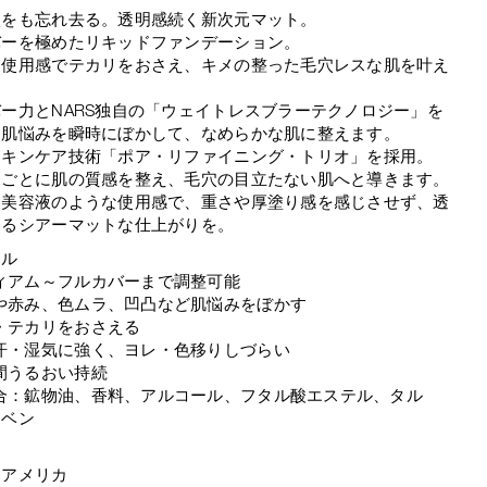
穴をも忘れ去る。透明感続く新次元マット。
バーを極めたリキッドファンデーション。
な使用感でテカリをおさえ、キメの整った毛穴レスな肌を叶え
ー力とNARS独自の「ウェイトレスブラーテクノロジー」を
、肌悩みを瞬時にぼかして、なめらかな肌に整えます。
スキンケア技術「ポア・リファイニング・トリオ」を採用。
るごとに肌の質感を整え、毛穴の目立たない肌へと導きます。
な美容液のような使用感で、重さや厚塗り感を感じさせず、透
あるシアーマットな仕上がりを。
ール
ィアム～フルカバーまで調整可能
や赤み、色ムラ、凹凸など肌悩みをぼかす
・テカリをおさえる
汗・湿気に強く、ヨレ・色移りしづらい
間うるおい持続
合：鉱物油、香料、アルコール、フタル酸エステル、タル
ラベン
：アメリカ