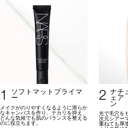
1
2
ソフトマットプライマ
ナチ
ー
ェア
ン
メイクがのりやすくなるように
滑らか
なキャンバスを作り、テカリを抑え、
光で毛穴を
どんな気候でも肌のバランスを整える
次元シアー
のに役立ちます。
重ねても厚