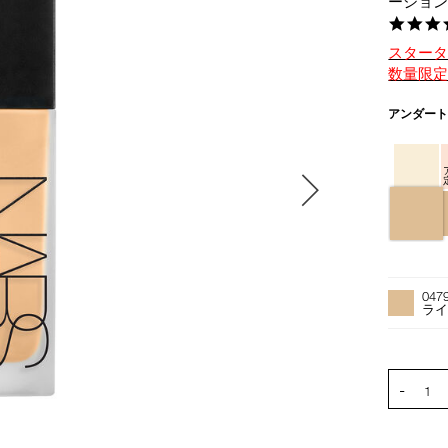
ーショ
スター
数量限
バ
アンダー
リ
エ
ー
シ
ョ
ン
オ
Product
プ
Actions
047
シ
ライ
ョ
ン
を
PRODUCT
-
カ
1
ー
ト