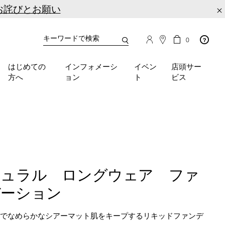
お詫びとお願い
×
カ
カ
0
タ
ー
You
ロ
ト
can
グ
の
はじめての
インフォメーシ
イベン
店頭サー
検
use
商
方へ
ョン
ト
ビス
品
索
the
数
tab
key
(or
swipe
left
or
right
on
チュラル ロングウェア ファ
your
mobile
デーション
device)
to
スでなめらかなシアーマット肌をキープするリキッドファンデ
access