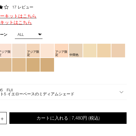
ン
the
4.2
17 レビュー
suggestions
star
given
ターキットはこちら
rating
as
定キットはこちら
you
type
トーン
or
submit
アジア限
アジア限
アジア限
this
定
定
定
中間色
form
to
search
for
the
95 FIJI
keyword
ト5 イエローベースのミディアムシェード
you
have
entered.
.QUANTITY.SELECT.LABEL
+
カートに入れる
7,480円
(税込)
|