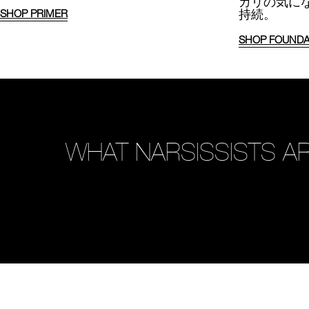
カリの気に
持続。
SHOP PRIMER
SHOP FOUNDA
WHAT NARSISSISTS AR