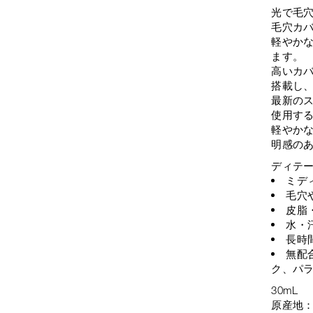
光で毛
毛穴カ
軽やか
ます。
高いカバ
搭載し
最新の
使用す
軽やか
明感の
ディテ
ミデ
毛穴
皮脂
水・
長時
無配
ク、パ
30mL
原産地