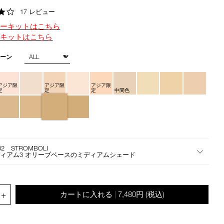
ン
the
4.2
17 レビュー
suggestions
star
given
ターキットはこちら
rating
as
定キットはこちら
you
type
トーン
or
submit
アジア限
アジア限
アジア限
this
定
定
定
中間色
form
to
search
for
the
02 STROMBOLI
keyword
ィアム3 オリーブベースのミディアムシェード
you
have
entered.
.QUANTITY.SELECT.LABEL
+
カートに入れる
7,480円
(税込)
|