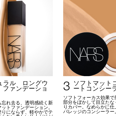
3
ュラル ロングウ
ソフトマット
 ファンデーショ
ートコンシー
ソフトフォーカス効果で
部分をぼかして目立たな
も忘れ去る、透明感続く新
りカバー。
なめらかに仕
マットファンデーション。
バレッジのコンシーラー
塗りにならず、軽やかでテ