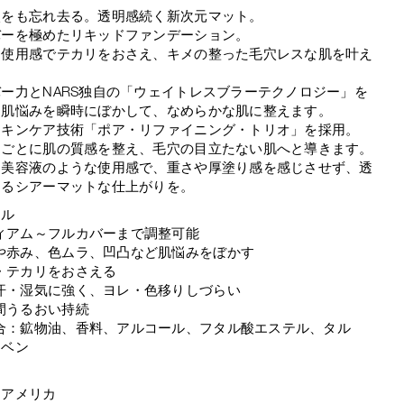
穴をも忘れ去る。透明感続く新次元マット。
バーを極めたリキッドファンデーション。
な使用感でテカリをおさえ、キメの整った毛穴レスな肌を叶え
ー力とNARS独自の「ウェイトレスブラーテクノロジー」を
、肌悩みを瞬時にぼかして、なめらかな肌に整えます。
スキンケア技術「ポア・リファイニング・トリオ」を採用。
るごとに肌の質感を整え、毛穴の目立たない肌へと導きます。
な美容液のような使用感で、重さや厚塗り感を感じさせず、透
あるシアーマットな仕上がりを。
ール
ィアム～フルカバーまで調整可能
や赤み、色ムラ、凹凸など肌悩みをぼかす
・テカリをおさえる
汗・湿気に強く、ヨレ・色移りしづらい
間うるおい持続
合：鉱物油、香料、アルコール、フタル酸エステル、タル
ラベン
：アメリカ