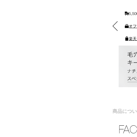
に
入
5,
れ
る
素敵なギフトと交換できる
オフ
ポイントをプレゼント
楽天
商品につ
FAC