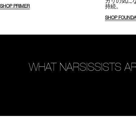
カリの気に
持続。
SHOP PRIMER
SHOP FOUNDA
WHAT NARSISSISTS AR