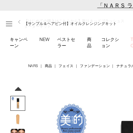
Skip
「ＮＡＲＳ 
to
main
【ミニパフプレゼント】新リキッドブラッシュご購入でプ
【はじめての購入はこちらから】新リキッドブラッシュス
【ギフトショッパープレゼント】カラーアイテムをあの人
content
メニュー
【サンプル＆ヘアピン付】オイルクレンジングキット
【ポーチ＆ブラッシュプレゼント】ORGASM CAMPAIGN
レゼント
ターターキット
へのプレゼントに
キャンペ
NEW
ベストセ
商
コレクシ
ーン
ラー
品
ョン
NARS
商品
フェイス
ファンデーション
ナチュラ
Details
/natural-
商
longwear-
品
Image
foundation-
番
04802/4535683285018.html
号
4535683285018