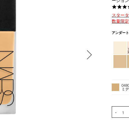
ーショ
スター
数量限
バ
アンダー
リ
エ
ー
シ
ョ
ン
オ
Product
プ
Actions
048
シ
ミデ
ョ
ン
を
PRODUCT
-
カ
1
ー
ト