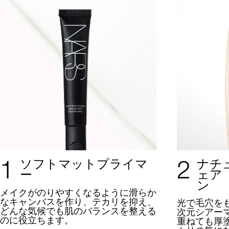
1
2
ソフトマットプライマ
ナチ
ー
ェア
ン
メイクがのりやすくなるように
滑らか
なキャンバスを作り、テカリを抑え、
光で毛穴を
どんな気候でも肌のバランスを整える
次元シアー
のに役立ちます。
重ねても厚