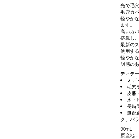
光で毛
毛穴カ
軽やか
ます。
高いカバ
搭載し
最新の
使用す
軽やか
明感の
ディテ
ミデ
毛穴
皮脂
水・
長時
無配
ク、パ
30mL
原産地