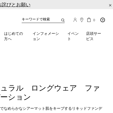
お詫びとお願い
×
カ
カ
0
タ
ー
You
ロ
ト
can
グ
の
はじめての
インフォメーシ
イベン
店頭サー
検
use
商
方へ
ョン
ト
ビス
品
索
the
数
tab
key
(or
swipe
left
or
right
on
チュラル ロングウェア ファ
your
mobile
デーション
device)
to
スでなめらかなシアーマット肌をキープするリキッドファンデ
access