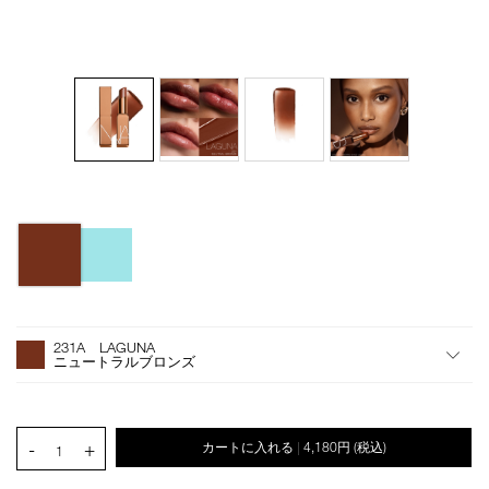
バ
Details
/afterglow-
商
リ
lip-
品
エ
balm-
番
ー
n-
号
シ
オ
Product
231a/4535683285209.html
4535683285209
ョ
プ
Actions
231A LAGUNA
ン
シ
ニュートラルブロンズ
ョ
ン
を
カ
PRODUCT.QUANTITY.SELECT.LABEL
-
+
カートに入れる
4,180円
(税込)
|
ー
1
ト