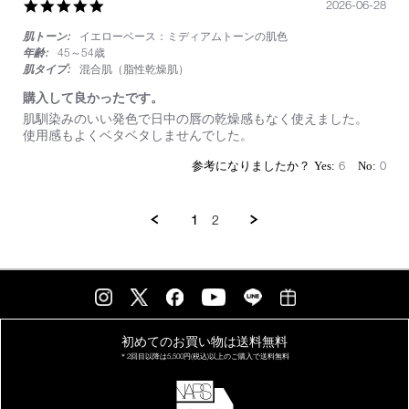
5.0
2026-06-28
star
肌トーン:
イエローベース：ミディアムトーンの肌色
rating
年齢:
45～54歳
肌タイプ:
混合肌（脂性乾燥肌）
購入して良かったです。
Review
review
肌馴染みのいい発色で日中の唇の乾燥感もなく使えました。
by
stating
使用感もよくベタベタしませんでした。
on
購
28
入
6
0
Jun
し
2026
て
良
1
2
か
っ
た
で
す。
初めてのお買い物は
送料無料
＊2回目以降は
5,500円(税込)以上の
ご購入で送料無料