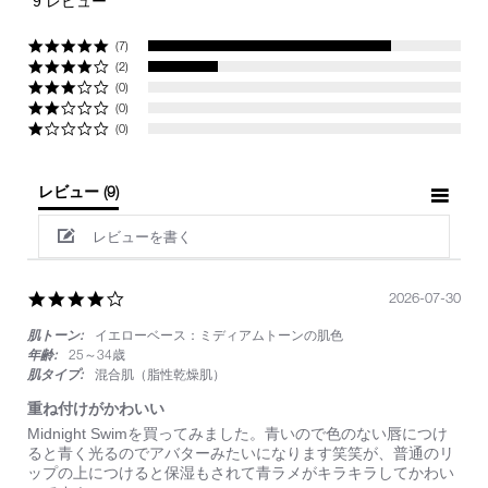
9 レビュー
rating
(7)
(2)
(0)
(0)
(0)
レビュー
(9)
レビューを書く
4.0
2026-07-30
star
肌トーン:
イエローベース：ミディアムトーンの肌色
rating
年齢:
25～34歳
肌タイプ:
混合肌（脂性乾燥肌）
重ね付けがかわいい
Review
review
Midnight Swimを買ってみました。青いので色のない唇につけ
by
stating
ると青く光るのでアバターみたいになります笑笑が、普通のリ
on
重
ップの上につけると保湿もされて青ラメがキラキラしてかわい
30
ね