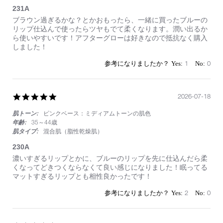
231A
Review
review
ブラウン過ぎるかな？とかおもったら、一緒に買ったブルーの
by
stating
リップ仕込んで使ったらツヤもでて柔くなります。潤い出るか
on
231A
ら使いやすいです！アフターグローは好きなので抵抗なく購入
18
しました！
Jul
2026
1
0
5.0
2026-07-18
star
肌トーン:
ピンクベース：ミディアムトーンの肌色
rating
年齢:
35～44歳
肌タイプ:
混合肌（脂性乾燥肌）
230A
Review
review
濃いすぎるリップとかに、ブルーのリップを先に仕込んだら柔
by
stating
くなってどきつくならなくて良い感じになりました！眠ってる
on
230A
マットすぎるリップとも相性良かったです！
18
Jul
2
0
2026