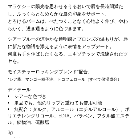
マラケシュの陽光を思わせるうるおいで唇を長時間満た
し、ふっくらとなめらかな唇の印象をサポート。
とろけるバームは、べたつくことなく心地よく伸び、やわ
らかく、透き通るように色づきます。
シアーブルーの涼やかな透明感とブロンズの温もりが、唇
に新たな物語を添えるように表情をアップデート。
何度も手を伸ばしたくなる、エキゾチックで洗練されたツ
ヤを。
モイスチャーロッキングブレンド*配合。
*シア脂、マンゴー種子油、トコフェロール（すべて保湿成分）
ディテール
シアーな色づき
単品でも、他のリップと重ねても使用可能
無配合：タルク、アルコール（エチルアルコール）、ポ
リエチレングリコール、EDTA、パラベン、フタル酸エステ
ル、鉱物油、硫酸塩
3g