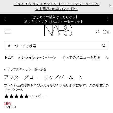
Skip
「ＮＡＲＳ ラディアントクリーミーコンシーラー」の
×
to
自主回収のお詫びとお願い
main
content
【ポーチ＆ブラッシュプレゼント】
【はじめての購入はこちらから】
【ギフトショッパープレゼント】
【サンプル＆ヘアピン付】
【ミニパフプレゼント】
新リキッドブラッシュご購入でプレゼント
カラーアイテムをあの人へのプレゼントに
新リキッドブラッシュスターターキット
オイルクレンジングキット
ORGASM CAMPAIGN
メニュー
カ
0
ー
NARS
ト
カ
の
タ
商
ロ
You
品
グ
can
NEW
オンラインキャンペーン
すべてのメニューを見る
サイ
数
検
use
索
the
＜ リップスティック一覧へ戻る
tab
key
アフターグロー リップバーム Ｎ
(or
swipe
マラケシュの陽光を浴びたようなツヤと潤いを唇に宿す、この夏限定の
left
リップバーム
or
4.8
9 レビュー
right
star
on
NEW
rating
your
LIMITED
mobile