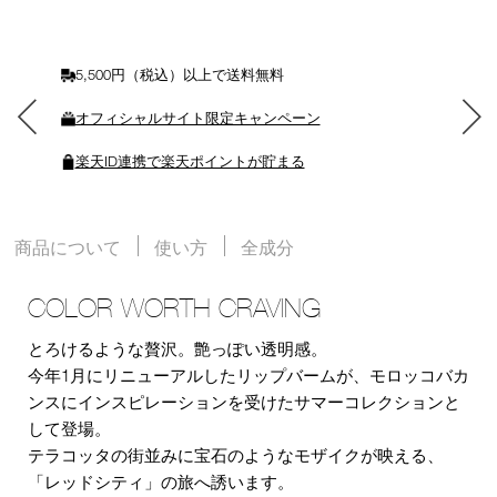
に
入
れ
る
5,500円（税込）以上で送料無料
オフィシャルサイト限定キャンペーン
楽天ID連携で楽天ポイントが貯まる
商品について
使い方
全成分
COLOR WORTH CRAVING
とろけるような贅沢。艶っぽい透明感。
今年1月にリニューアルしたリップバームが、モロッコバカ
ンスにインスピレーションを受けたサマーコレクションと
して登場。
テラコッタの街並みに宝石のようなモザイクが映える、
「レッドシティ」の旅へ誘います。