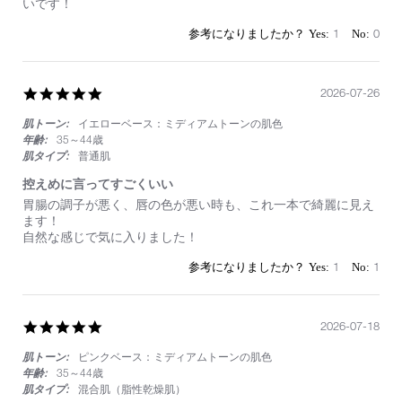
いです！
Jul
付
2026
け
1
0
が
か
わ
い
5.0
2026-07-26
い
star
肌トーン:
イエローベース：ミディアムトーンの肌色
rating
年齢:
35～44歳
肌タイプ:
普通肌
控えめに言ってすごくいい
Review
review
胃腸の調子が悪く、唇の色が悪い時も、これ一本で綺麗に見え
by
stating
ます！
on
控
自然な感じで気に入りました！
26
え
Jul
め
1
1
2026
に
言
っ
て
5.0
2026-07-18
す
star
ご
肌トーン:
ピンクベース：ミディアムトーンの肌色
rating
く
年齢:
35～44歳
い
肌タイプ:
混合肌（脂性乾燥肌）
い