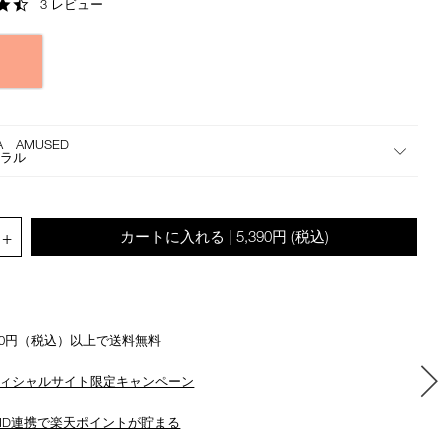
4.7
3 レビュー
the
star
suggestions
rating
given
as
you
type
or
8A AMUSED
submit
ーラル
this
form
to
.QUANTITY.SELECT.LABEL
+
カートに入れる
5,390円
(税込)
|
search
for
the
keyword
you
500円（税込）以上で送料無料
have
entered.
ィシャルサイト限定キャンペーン
ID連携で楽天ポイントが貯まる