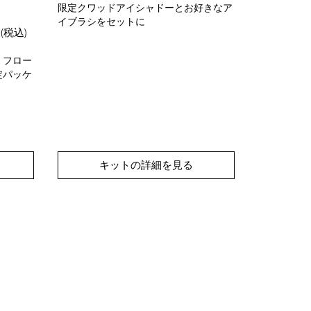
限定クワッドアイシャドーとお好きなア
イブラシをセットに
限定パッケ
円
(税込)
に、リキッ
ト
。フロー
定パッケ
キットの詳細を見る
キ