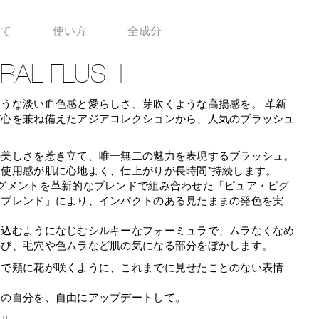
いて
使い方
全成分
RAL FLUSH
ような淡い血色感と愛らしさ、芽吹くような高揚感を。 革新
び心を兼ね備えたアジアコレクションから、人気のブラッシュ
。
の美しさを惹き立て、唯一無二の魅力を表現するブラッシュ。
な使用感が肌に心地よく、仕上がりが長時間*持続します。
ピグメントを革新的なブレンドで組み合わせた「ピュア・ピグ
・ブレンド」により、インパクトのある見たままの発色を実
け込むようになじむシルキーなフォーミュラで、ムラなくなめ
のび、毛穴や色ムラなど肌の気になる部分をぼかします。
けで頬に花が咲くように、これまでに見せたことのない表情
間の自分を、自由にアップデートして。
ール