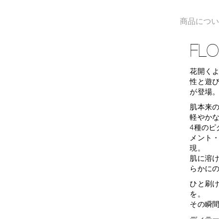
商品につ
FLO
花開く
性と遊
が登場
肌本来
軽やか
4種の
メント
現。
肌に溶
らかに
ひと刷
を。
その瞬
ディテ