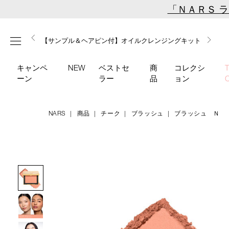
Skip
「ＮＡＲＳ 
to
main
【ミニパフプレゼント】新リキッドブラッシュご購入でプ
【はじめての購入はこちらから】新リキッドブラッシュス
【ギフトショッパープレゼント】カラーアイテムをあの人
content
メニュー
【サンプル＆ヘアピン付】オイルクレンジングキット
【ポーチ＆ブラッシュプレゼント】ORGASM CAMPAIGN
レゼント
ターターキット
へのプレゼントに
キャンペ
NEW
ベストセ
商
コレクシ
ーン
ラー
品
ョン
NARS
商品
チーク
ブラッシュ
ブラッシュ Ｎ
Details
/blush-
商
n-
品
Image
928a/4535683285247.html
番
号
4535683285247