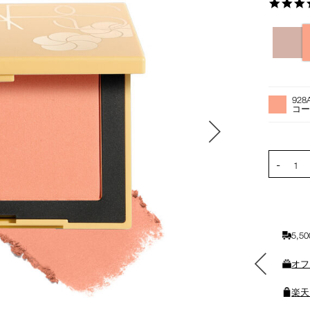
バ
リ
エ
ー
オ
Product
シ
プ
Actions
92
ョ
シ
コ
ン
ョ
ン
を
PRODUCT
-
カ
1
ー
ト
に
入
5,
れ
る
素敵なギフトと交換できる
オフ
ポイントをプレゼント
楽天