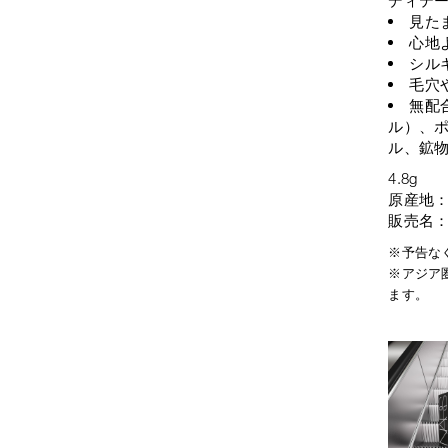
見た
心地
シル
毛穴
無配
ル）、ポ
ル、鉱
4.8g
原産地
販売名：
※予告な
※アジア
ます。