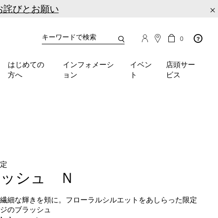
お詫びとお願い
×
カ
カ
0
タ
ー
You
ロ
ト
can
グ
の
はじめての
インフォメーシ
イベン
店頭サー
検
use
商
方へ
ョン
ト
ビス
品
索
the
数
tab
key
(or
swipe
left
or
right
on
限定
your
ラッシュ Ｎ
mobile
device)
の繊細な輝きを頬に。フローラルシルエットをあしらった限定
to
ージのブラッシュ
access