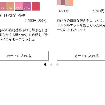
人気色
人気色
人気色
人気色
06095
7,700
9 LUCKY LOVE
6,490円
(税込)
花びらの繊細な輝きを目もとに
ラルシルエットをあしらった限
ージのアイパレット
ものの透明感あふれる輝きを引き
柔らかくも華やかな血色感をプラ
ハイライターブラッシュ
カートに入れる
カートに入れる