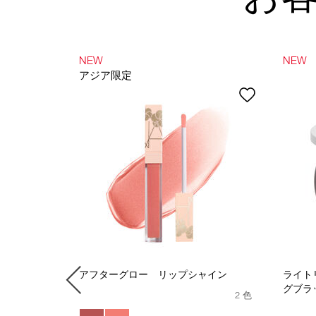
NEW
NEW
アジア限定
ナチュラルロ
アフターグロー リップシャイン
ライト
ンキット
グブラ
2 色
430円(税込)