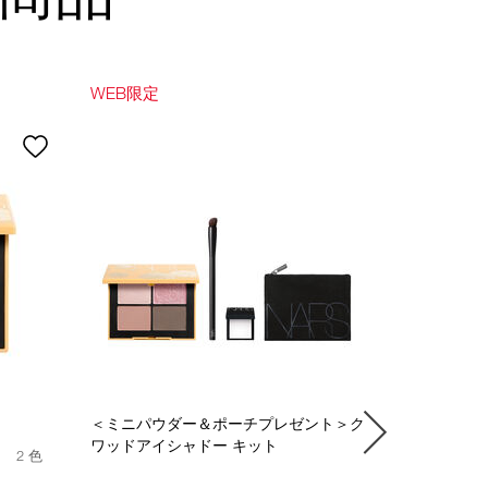
WEB限定
WEB限定
＜ミニパウダー＆ポーチプレゼント＞ク
＜ミニファ
ワッドアイシャドー キット
クキット
2 色