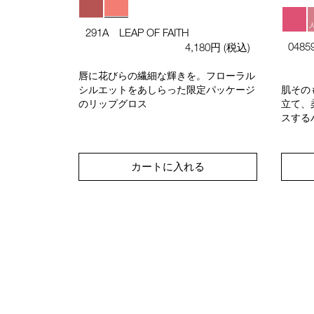
ションと名品
291A LEAP OF FAITH
0485
4,180円
(税込)
唇に花びらの繊細な輝きを。フローラル
シルエットをあしらった限定パッケージ
肌その
のリップグロス
立て、
スする
見る
カートに入れる