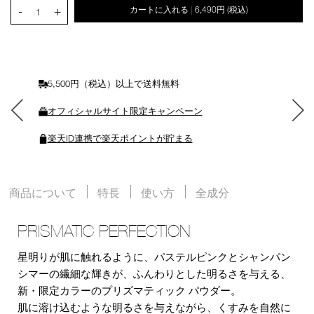
PRODUCT.QUANTITY.SELECT.LABEL
-
+
カートに入れる
6,490円
(税込)
|
ー
1
ト
に
入
れ
る
5,500円（税込）以上で送料無料
オフィシャルサイト限定キャンペーン
楽天ID連携で楽天ポイントが貯まる
商品について
特長
使い方
全成分
PRISMATIC PERFECTION
星明りが肌に触れるように、パステルピンクとシャンパン
シマーの繊細な輝きが、ふんわりとした明るさを与える、
新・限定カラーのプリズマティック パウダー。
肌に溶け込むような明るさを与えながら、くすみを自然に