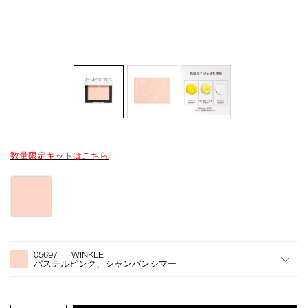
数量限定キットはこちら
Details
/light-
商
reflecting-
品
バ
prismatic-
番
リ
powder-
号
エ
pressed-
4535683285384
ー
05697/4535683285384.html
シ
オ
Product
ョ
プ
Actions
05697 TWINKLE
ン
シ
パステルピンク、シャンパンシマー
ョ
ン
を
カ