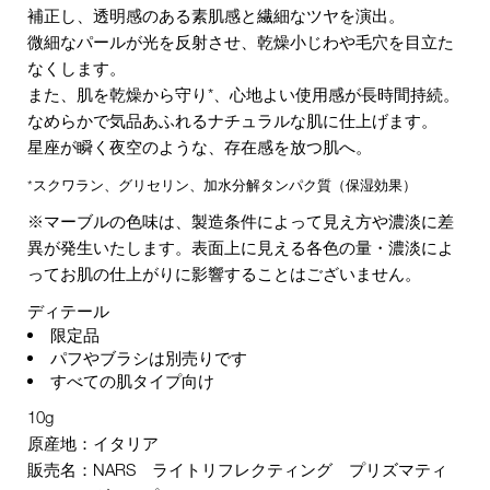
補正し、透明感のある素肌感と繊細なツヤを演出。
微細なパールが光を反射させ、乾燥小じわや毛穴を目立た
なくします。
また、肌を乾燥から守り*、心地よい使用感が長時間持続。
なめらかで気品あふれるナチュラルな肌に仕上げます。
星座が瞬く夜空のような、存在感を放つ肌へ。
*スクワラン、グリセリン、加水分解タンパク質（保湿効果）
※マーブルの色味は、製造条件によって見え方や濃淡に差
異が発生いたします。表面上に見える各色の量・濃淡によ
ってお肌の仕上がりに影響することはございません。
ディテール
限定品
パフやブラシは別売りです
すべての肌タイプ向け
10g
原産地：イタリア
販売名：NARS ライトリフレクティング プリズマティ