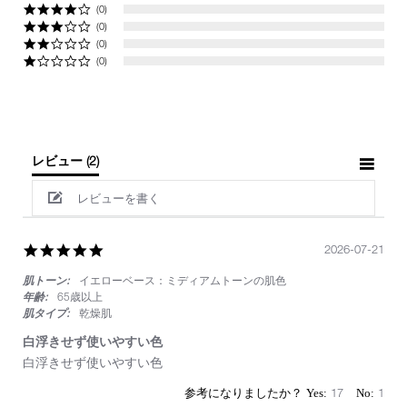
(0)
(0)
(0)
(0)
レビュー
(2)
レビューを書く
5.0
2026-07-21
star
肌トーン:
イエローベース：ミディアムトーンの肌色
rating
年齢:
65歳以上
肌タイプ:
乾燥肌
白浮きせず使いやすい色
Review
review
白浮きせず使いやすい色
by
stating
on
白
17
1