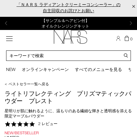
Skip
「ＮＡＲＳ ラディアントクリーミーコンシーラー」の
×
to
自主回収のお詫びとお願い
main
content
【ポーチ＆ブラッシュプレゼント】
【はじめての購入はこちらから】
【ギフトショッパープレゼント】
【サンプル＆ヘアピン付】
【ミニパフプレゼント】
新リキッドブラッシュご購入でプレゼント
カラーアイテムをあの人へのプレゼントに
新リキッドブラッシュスターターキット
オイルクレンジングキット
ORGASM CAMPAIGN
メニュー
カ
0
ー
NARS
ト
カ
の
タ
商
ロ
You
品
グ
can
NEW
オンラインキャンペーン
すべてのメニューを見る
サイ
数
検
use
索
the
＜ ベストセラー一覧へ戻る
tab
key
ライトリフレクティング プリズマティックパ
(or
ウダー プレスト
swipe
left
星明りが肌に触れるように、温もりのある繊細な輝きと透明感を添える
or
限定マーブルパウダー
right
5.0
2 レビュー
on
star
your
NEW/BESTSELLER
rating
mobile