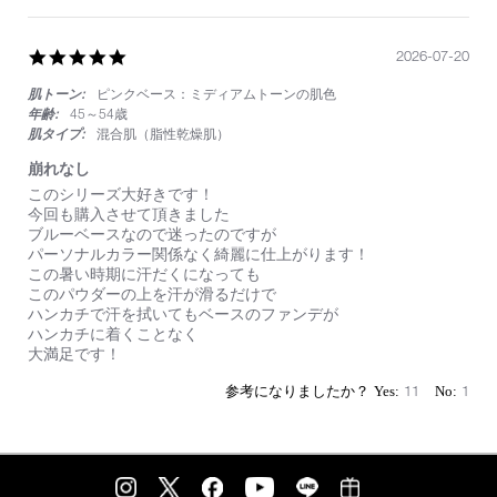
21
浮
Jul
き
2026
せ
5.0
2026-07-20
ず
star
使
肌トーン:
ピンクベース：ミディアムトーンの肌色
rating
い
や
年齢:
45～54歳
す
肌タイプ:
混合肌（脂性乾燥肌）
い
崩れなし
色
Review
review
このシリーズ大好きです！
by
stating
今回も購入させて頂きました
on
崩
ブルーベースなので迷ったのですが
20
れ
パーソナルカラー関係なく綺麗に仕上がります！
Jul
な
この暑い時期に汗だくになっても
2026
し
このパウダーの上を汗が滑るだけで
ハンカチで汗を拭いてもベースのファンデが
ハンカチに着くことなく
大満足です！
11
1