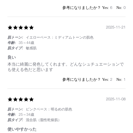
22
て
Nov
も
6
0
2025
よ
い
5.0
2025-11-21
star
肌トーン:
イエローベース：ミディアムトーンの肌色
rating
年齢:
35～44歳
肌タイプ:
敏感肌
良い
Review
review
本当に綺麗に発色してくれます。どんなシュチュエーションで
by
stating
も使える色だと思います
on
良
21
い
2
1
Nov
2025
5.0
2025-11-08
star
肌トーン:
ピンクベース：明るめの肌色
rating
年齢:
25～34歳
肌タイプ:
混合肌（脂性乾燥肌）
使いやすかった