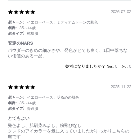
5.0
2026-07-02
star
肌トーン:
イエローベース：ミディアムトーンの肌色
rating
年齢:
35～44歳
肌タイプ:
乾燥肌
安定のNARS
Review
review
パウダーのきめの細かさや、発色がとても良く、1日中落ちな
by
stating
い価値のある一品。
on
安
2
定
0
0
Jul
の
2026
NARS
5.0
2025-11-22
star
肌トーン:
イエローベース：明るめの肌色
rating
年齢:
35～44歳
肌タイプ:
普通肌
とてもよい
Review
review
発色よし、肌馴染みよし、粉飛びなし
by
stating
クレドのアイカラーを気に入っていましたがすっかりこちらの
on
と
虜です