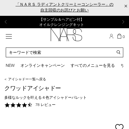
Skip
「ＮＡＲＳ ラディアントクリーミーコンシーラー」の
×
to
自主回収のお詫びとお願い
main
content
【ポーチ＆ブラッシュプレゼント】
【はじめての購入はこちらから】
【ギフトショッパープレゼント】
【サンプル＆ヘアピン付】
【ミニパフプレゼント】
新リキッドブラッシュご購入でプレゼント
カラーアイテムをあの人へのプレゼントに
新リキッドブラッシュスターターキット
オイルクレンジングキット
ORGASM CAMPAIGN
メニュー
カ
0
ー
NARS
ト
カ
の
タ
商
ロ
You
品
グ
can
NEW
オンラインキャンペーン
すべてのメニューを見る
サイ
数
検
use
索
the
＜ アイシャドー一覧へ戻る
tab
key
クワッドアイシャドー
(or
swipe
多様なルックを叶える４色アイシャドーパレット
left
4.6
78 レビュー
or
star
right
rating
on
your
mage
mobile