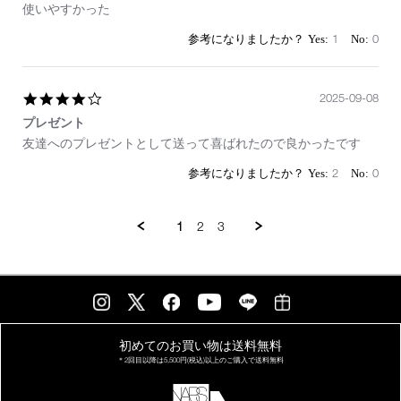
Review
review
使いやすかった
by
stating
on
使
1
0
8
い
Nov
や
2025
す
4.0
2025-09-08
か
star
っ
プレゼント
rating
た
Review
review
友達へのプレゼントとして送って喜ばれたので良かったです
by
stating
on
プ
2
0
8
レ
Sep
ゼ
2025
ン
1
2
3
ト
初めてのお買い物は
送料無料
＊2回目以降は
5,500円(税込)以上の
ご購入で送料無料