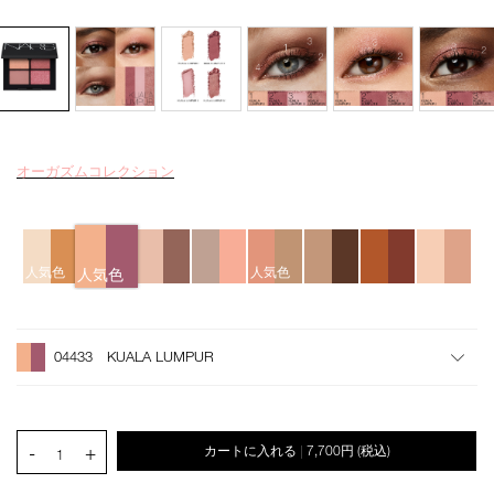
オーガズムコレクション
Details
/quad-
商
eyeshadow-
品
04433/4535683251440.html
番
バ
号
リ
4535683251440
エ
人気色
人気色
人気色
ー
シ
オ
Product
ョ
プ
Actions
ン
シ
04433 KUALA LUMPUR
ョ
ン
を
カ
PRODUCT.QUANTITY.SELECT.LABEL
-
+
カートに入れる
7,700円
(税込)
|
ー
1
ト
に