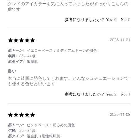
by
stating
クレドのアイカラーを気に入っていましたがすっかりこちらの
on
と
虜です
22
て
Nov
も
6
0
2025
よ
い
5.0
2025-11-21
star
肌トーン:
イエローベース：ミディアムトーンの肌色
rating
年齢:
35～44歳
肌タイプ:
敏感肌
良い
Review
review
本当に綺麗に発色してくれます。どんなシュチュエーションで
by
stating
も使える色だと思います
on
良
21
い
2
1
Nov
2025
5.0
2025-11-08
star
肌トーン:
ピンクベース：明るめの肌色
rating
年齢:
25～34歳
肌タイプ:
混合肌（脂性乾燥肌）