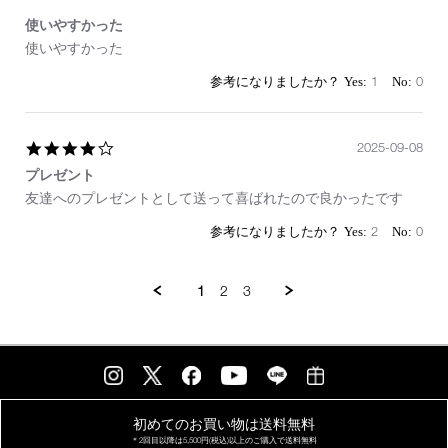
使いやすかった
Review
review
使いやすかった
by
stating
on
使
1
0
8
い
Nov
や
2025
す
4.0
2025-09-08
か
star
っ
プレゼント
rating
た
Review
review
友達へのプレゼントとして送って喜ばれたので良かったです
by
stating
on
プ
2
0
8
レ
Sep
ゼ
2025
ン
1
2
3
ト
初めてのお買い物は
送料無料
＊2回目以降は
5,500円(税込)以上の
ご購入で送料無料