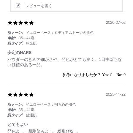
レビューを書く
5.0
2026-07-02
star
肌トーン:
イエローベース：ミディアムトーンの肌色
rating
年齢:
35～44歳
肌タイプ:
乾燥肌
安定のNARS
Review
review
パウダーのきめの細かさや、発色がとても良く、1日中落ちな
by
stating
い価値のある一品。
on
安
2
定
0
0
Jul
の
2026
NARS
5.0
2025-11-22
star
肌トーン:
イエローベース：明るめの肌色
rating
年齢:
35～44歳
肌タイプ:
普通肌
とてもよい
Review
review
発色よし、肌馴染みよし、粉飛びなし