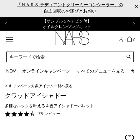
Skip
「ＮＡＲＳ ラディアントクリーミーコンシーラー」の
×
to
自主回収のお詫びとお願い
main
content
【ポーチ＆ブラッシュプレゼント】
【はじめての購入はこちらから】
【ギフトショッパープレゼント】
【サンプル＆ヘアピン付】
【ミニパフプレゼント】
新リキッドブラッシュご購入でプレゼント
カラーアイテムをあの人へのプレゼントに
新リキッドブラッシュスターターキット
オイルクレンジングキット
ORGASM CAMPAIGN
メニュー
カ
0
ー
NARS
ト
カ
の
タ
商
ロ
You
品
グ
can
NEW
オンラインキャンペーン
すべてのメニューを見る
サイ
数
検
use
索
the
＜ キャンペーン対象アイテム一覧へ戻る
tab
key
クワッドアイシャドー
(or
swipe
多様なルックを叶える４色アイシャドーパレット
left
4.6
78 レビュー
or
star
right
rating
on
your
mage
mobile