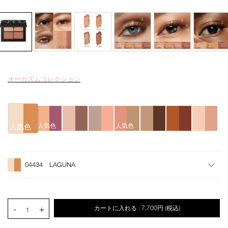
オーガズムコレクション
Details
/quad-
商
eyeshadow-
品
04434/4535683251457.html
番
バ
号
リ
4535683251457
エ
人気色
人気色
人気色
ー
シ
オ
Product
ョ
プ
Actions
ン
シ
04434 LAGUNA
ョ
ン
を
カ
PRODUCT.QUANTITY.SELECT.LABEL
-
+
カートに入れる
7,700円
(税込)
|
ー
1
ト
に