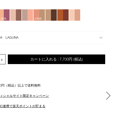
the
suggestions
given
as
人気色
人気色
you
type
or
34 LAGUNA
submit
this
form
to
.QUANTITY.SELECT.LABEL
+
カートに入れる
7,700円
(税込)
|
search
for
the
keyword
you
500円（税込）以上で送料無料
have
entered.
ィシャルサイト限定キャンペーン
ID連携で楽天ポイントが貯まる