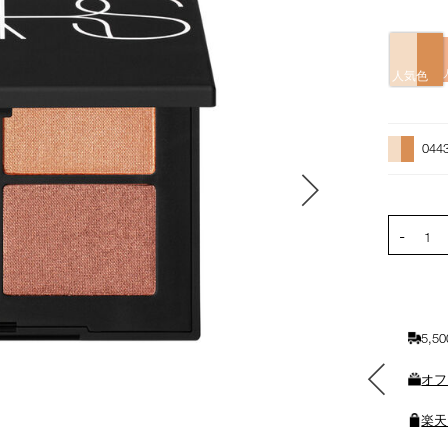
バ
リ
人気色
エ
ー
オ
Product
シ
プ
Actions
ョ
044
シ
ン
ョ
ン
を
PRODUCT
-
カ
1
ー
ト
に
入
5,
れ
る
素敵なギフトと交換できる
オフ
ポイントをプレゼント
楽天