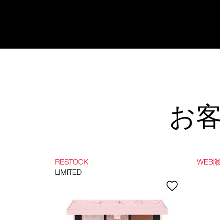
お
RESTOCK
WEB
LIMITED