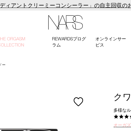
ラディアントクリーミーコンシーラー」の自主回収の
NARS
THE ORGASM
REWARDSプログ
オンラインサー
COLLECTION
ラム
ビス
ドー
ク
多様な
オーガ