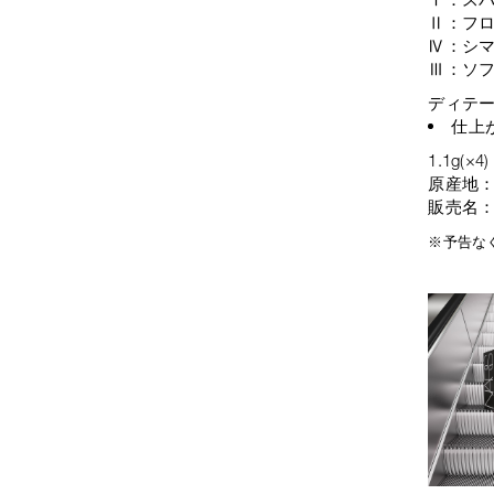
Ⅱ：フ
Ⅳ：シ
Ⅲ：ソ
ディテ
仕上
1.1g(×4)
原産地
販売名
※予告な