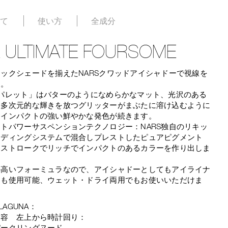
いて
使い方
全成分
 ULTIMATE FOURSOME
ックシェードを揃えたNARSクワッドアイシャドーで視線を
チ。
感パレット」はバターのようになめらかなマット、光沢のある
、多次元的な輝きを放つグリッターがまぶたに溶け込むように
、インパクトの強い鮮やかな発色が続きます。
トパワーサスペンションテクノロジー：NARS独自のリキッ
ンディングシステムで混合しプレストしたピュアピグメント
ンストロークでリッチでインパクトのあるカラーを作り出しま
の高いフォーミュラなので、アイシャドーとしてもアイライナ
ても使用可能、ウェット・ドライ両用でもお使いいただけま
 LAGUNA：
内容 左上から時計回り：
パークリングヌード