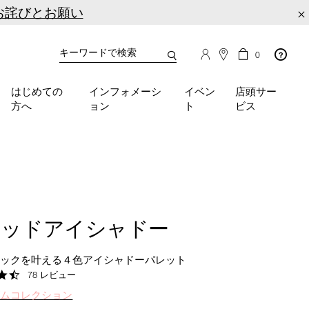
お詫びとお願い
×
カ
カ
0
タ
ー
You
ロ
ト
can
グ
の
はじめての
インフォメーシ
イベン
店頭サー
検
use
商
方へ
ョン
ト
ビス
品
索
the
数
tab
key
(or
swipe
left
or
right
ワッドアイシャドー
on
your
mobile
ルックを叶える４色アイシャドーパレット
device)
4.6
78 レビュー
to
star
ズムコレクション
rating
access