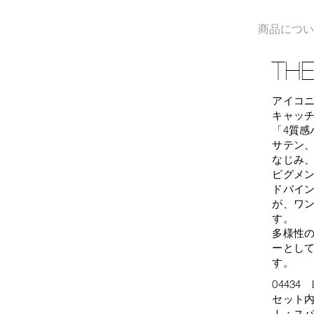
商品につ
THE
アイコニ
キャッ
「4質
サテン
なじみ
ピグメン
ドバイ
が、ワ
す。
多様性
ーとし
す。
04434
セット
Ⅰ：ス