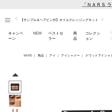
Skip
「ＮＡＲＳ 
to
main
【ミニパフプレゼント】新リキッドブラッシュご購入でプ
【はじめての購入はこちらから】新リキッドブラッシュス
【ギフトショッパープレゼント】カラーアイテムをあの人
content
メニュー
【サンプル＆ヘアピン付】オイルクレンジングキット
【ポーチ＆ブラッシュプレゼント】ORGASM CAMPAIGN
レゼント
ターターキット
へのプレゼントに
キャンペ
NEW
ベストセ
商
コレクシ
ーン
ラー
品
ョン
NARS
商品
アイ
アイシャドー
クワッドアイシャ
Details
/quad-
商
eyeshadow-
品
Image
04434/4535683251457.html
番
号
4535683251457