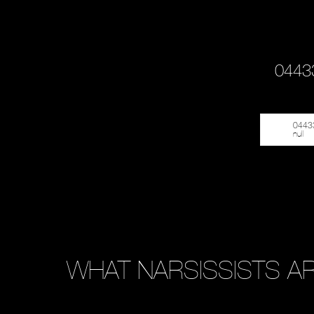
044
0443
null
WHAT NARSISSISTS AR