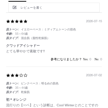
レビューを書く
5.0
2026-07-15
star
肌トーン:
イエローベース：ミディアムトーンの肌色
rating
年齢:
55～64歳
肌タイプ:
混合肌（脂性乾燥肌）
クワッドアイシャドー
Review
review
とても華やかで素敵です‼️
by
stating
on
ク
0
0
15
ワ
Jul
ッ
2026
ド
3.0
2026-07-02
ア
star
イ
肌トーン:
ピンクベース：明るめの肌色
rating
シ
ャ
年齢:
35～44歳
ド
肌タイプ:
乾燥肌
ー
初＊オレンジ
Review
review
流行りの【𓏸𓏸ベ】という診断は、Cool Winterとのことですの