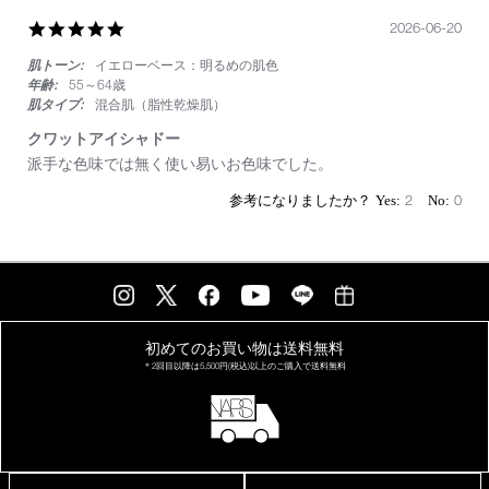
か
っ
5.0
2026-06-20
た
star
肌トーン:
イエローベース：明るめの肌色
rating
年齢:
55～64歳
肌タイプ:
混合肌（脂性乾燥肌）
クワットアイシャドー
Review
review
派手な色味では無く使い易いお色味でした。
by
stating
on
ク
2
0
20
ワ
Jun
ッ
2026
ト
ア
イ
シ
ャ
ド
初めてのお買い物は
送料無料
ー
＊2回目以降は
5,500円(税込)以上の
ご購入で送料無料