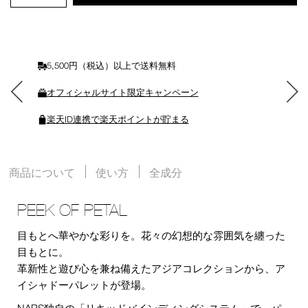
ト
に
入
れ
る
5,500円（税込）以上で送料無料
オフィシャルサイト限定キャンペーン
楽天ID連携で楽天ポイントが貯まる
商品について
使い方
全成分
PEEK OF PETAL
目もとへ華やかな彩りを。花々の幻想的な雰囲気を纏った
目もとに。
革新性と遊び心を兼ね備えたアジアコレクションから、ア
イシャドーパレットが登場。
NARS独自の「リキッドバインディングシステム」で、パ