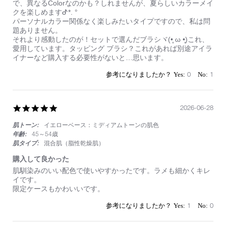
by
stating
で、異なるColorなのかも？しれませんが、夏らしいカラーメイ
on
初
クを楽しめますᕷ*. °
2
＊
パーソナルカラー関係なく楽しみたいタイプですので、私は問
Jul
オ
題ありません。
2026
レ
それより感動したのが！セットで選んだブラシヾ(•̥ ω •̥)これ、
ン
愛用しています。タッピング ブラシ？これがあれば別途アイラ
ジ
イナーなど購入する必要性がないと…思います。
0
1
5.0
2026-06-28
star
肌トーン:
イエローベース：ミディアムトーンの肌色
rating
年齢:
45～54歳
肌タイプ:
混合肌（脂性乾燥肌）
購入して良かった
Review
review
肌馴染みのいい配色で使いやすかったです。ラメも細かくキレ
by
stating
イです。
on
購
限定ケースもかわいいです。
28
入
Jun
し
1
0
2026
て
良