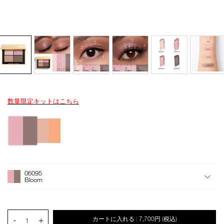
数量限定キットはこちら
Details
/quad-
商
eyeshadow-
品
バ
06095/4535683285230.html
番
リ
号
エ
4535683285230
ー
シ
オ
Product
ョ
プ
Actions
06095
ン
シ
Bloom
ョ
ン
を
カ
PRODUCT.QUANTITY.SELECT.LABEL
-
+
カートに入れる
7,700円
(税込)
|
ー
1