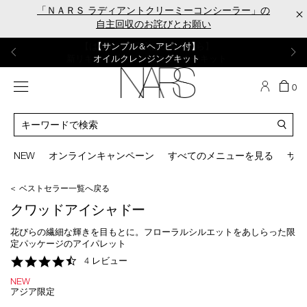
Skip
「ＮＡＲＳ ラディアントクリーミーコンシーラー」の
×
to
自主回収のお詫びとお願い
main
content
【ポーチ＆ブラッシュプレゼント】
【はじめての購入はこちらから】
【ギフトショッパープレゼント】
【サンプル＆ヘアピン付】
【ミニパフプレゼント】
新リキッドブラッシュご購入でプレゼント
カラーアイテムをあの人へのプレゼントに
新リキッドブラッシュスターターキット
オイルクレンジングキット
ORGASM CAMPAIGN
メニュー
カ
0
ー
NARS
ト
カ
の
タ
商
ロ
You
品
グ
can
NEW
オンラインキャンペーン
すべてのメニューを見る
サイ
数
検
use
索
the
＜ ベストセラー一覧へ戻る
tab
key
クワッドアイシャドー
(or
swipe
花びらの繊細な輝きを目もとに。フローラルシルエットをあしらった限
left
定パッケージのアイパレット
or
4.5
4 レビュー
right
star
on
NEW
rating
your
アジア限定
mobile