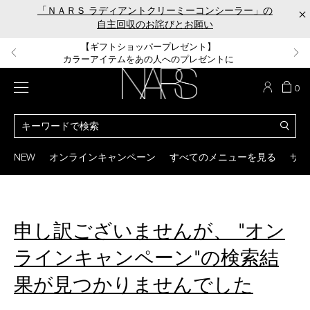
Skip
「ＮＡＲＳ ラディアントクリーミーコンシーラー」の
×
to
自主回収のお詫びとお願い
main
content
【ポーチ＆ブラッシュプレゼント】
【はじめての購入はこちらから】
【ギフトショッパープレゼント】
【サンプル＆ヘアピン付】
【ミニパフプレゼント】
新リキッドブラッシュご購入でプレゼント
カラーアイテムをあの人へのプレゼントに
新リキッドブラッシュスターターキット
オイルクレンジングキット
ORGASM CAMPAIGN
メニュー
カ
0
ー
NARS
ト
カ
の
タ
商
ロ
You
品
グ
can
NEW
オンラインキャンペーン
すべてのメニューを見る
サイ
数
検
use
索
the
tab
key
(or
申し訳ございませんが、 "オン
swipe
left
ラインキャンペーン"の検索結
or
right
果が見つかりませんでした
on
your
mobile