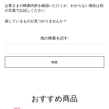
device)
お客さまの検索内容を確認いただくか、わからない場合は別
to
の言葉でお試しください
access
the
suggestions
探しているものが見つかりませんか？
given
as
you
type
他の検索を試す:
or
submit
this
form
to
検索
search
for
the
keyword
you
have
entered.
おすすめ商品
NEW
NEW