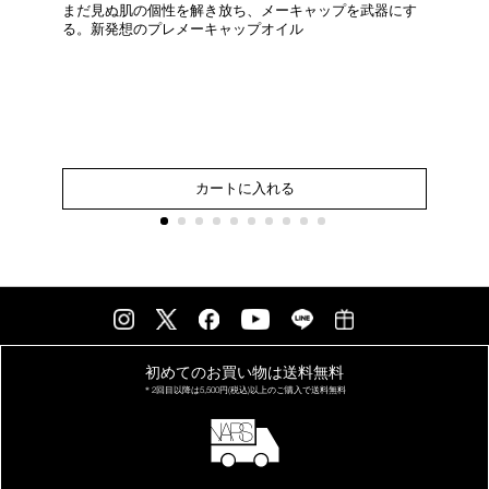
まだ見ぬ肌の個性を解き放ち、メーキャップを武器にす
る。新発想のプレメーキャップオイル
0
花
ン
カートに入れる
初めてのお買い物は
送料無料
＊2回目以降は
5,500円(税込)以上の
ご購入で送料無料