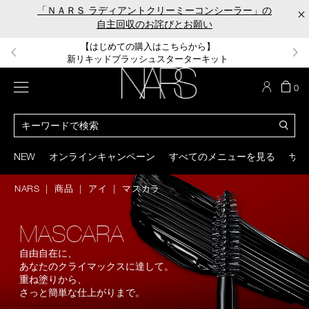
Skip
「ＮＡＲＳ ラディアントクリーミーコンシーラー」の
×
to
自主回収のお詫びとお願い
main
content
【ポーチ＆ブラッシュプレゼント】
【はじめての購入はこちらから】
【ギフトショッパープレゼント】
【サンプル＆ヘアピン付】
【ミニパフプレゼント】
新リキッドブラッシュご購入でプレゼント
カラーアイテムをあの人へのプレゼントに
新リキッドブラッシュスターターキット
オイルクレンジングキット
ORGASM CAMPAIGN
メニュー
カ
0
ー
NARS
ト
カ
の
タ
商
ロ
You
品
グ
can
NEW
オンラインキャンペーン
すべてのメニューを見る
サイ
数
検
use
索
the
NARS
商品
アイ
マスカラ
tab
key
(or
MASCARA
swipe
left
自由自在に、
or
あなたのクライマックスに達して。
right
on
重ね塗りから、
your
さっと簡単な仕上がりまで。
mobile