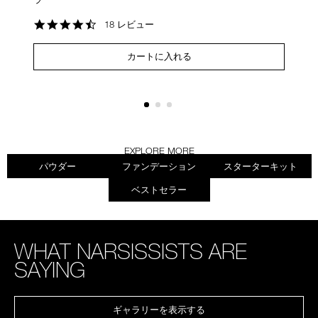
軽
4.4
18 レビュー
サ
star
rating
カートに入れる
EXPLORE MORE
パウダー
ファンデーション
スターターキット
ベストセラー
WHAT NARSISSISTS ARE
SAYING
ギャラリーを表示する