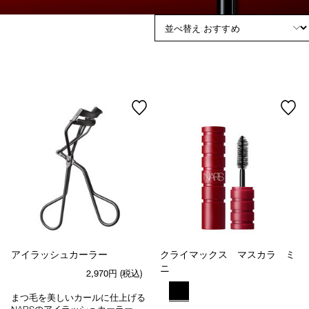
device)
to
access
the
suggestions
given
as
you
type
or
submit
this
form
to
search
for
the
keyword
you
have
アイラッシュカーラー
クライマックス マスカラ ミ
entered.
ニ
2,970円
(税込)
まつ毛を美しいカールに仕上げる