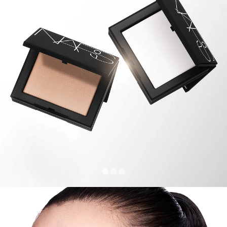
COLOR WORTH
CRAVING
NEW
N
アフターグロー リップバーム
とろけるような贅沢。
艶っぽい透明感。
アイテムを見る