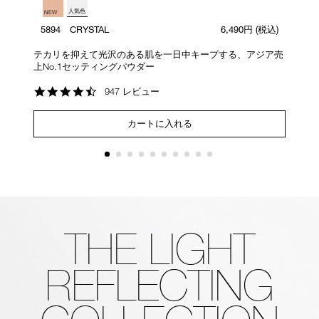
人気色
NEW
)
5894 CRYSTAL
6,490円
(税込)
ッ
テカリを抑えて光沢のある肌を一日中キープする、アジア売
光
上No.1セッティングパウダー
ン
4.7
947 レビュー
star
rating
カートに入れる
THE LIGHT
REFLECTING