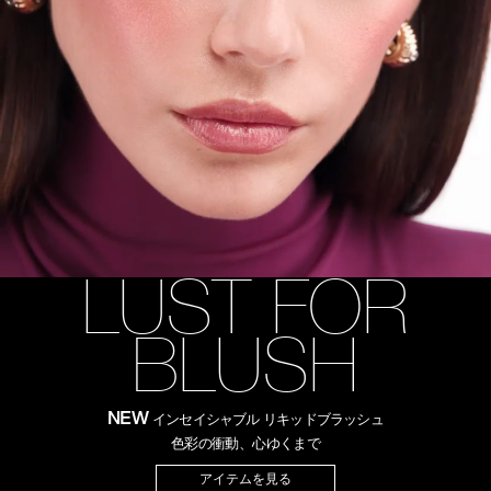
device)
to
access
the
suggestions
given
as
you
type
or
submit
this
form
to
LUST FOR
search
for
the
BLUSH
keyword
you
have
entered.
NEW
インセイシャブル リキッドブラッシュ
色彩の衝動、心ゆくまで
アイテムを見る