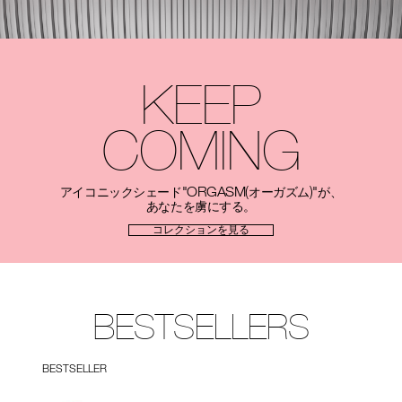
KEEP
COMING
"ORGASM(
)"
アイコニックシェード
オーガズム
が、
あなたを虜にする。
コレクションを見る
BESTSELLERS
BESTSELLER
B