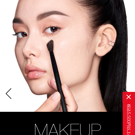
税込
5,500
STARTERS KIT
ENGRAVING
MAKEUP