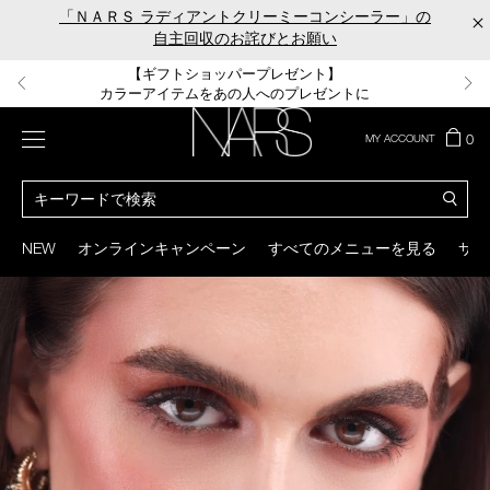
Skip
「ＮＡＲＳ ラディアントクリーミーコンシーラー」の
×
to
自主回収のお詫びとお願い
main
content
【ポーチ＆ブラッシュプレゼント】
【はじめての購入はこちらから】
【ギフトショッパープレゼント】
【サンプル＆ヘアピン付】
【ミニパフプレゼント】
新リキッドブラッシュご購入でプレゼント
カラーアイテムをあの人へのプレゼントに
新リキッドブラッシュスターターキット
オイルクレンジングキット
ORGASM CAMPAIGN
メニュー
カ
0
MY ACCOUNT
ー
NARS
ト
カ
の
タ
商
ロ
You
品
グ
can
NEW
オンラインキャンペーン
すべてのメニューを見る
サイ
数
検
use
索
the
tab
key
(or
swipe
left
or
right
on
your
mobile