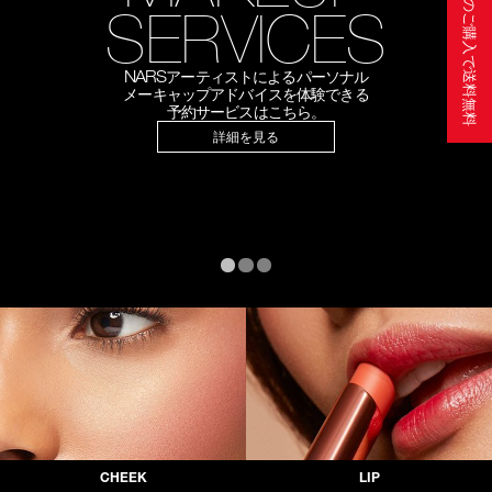
円以上のご購入で送料無料
SERVICES
SERVICE
気になる商品を初めて試してみたい方に
スターターキットをご用意。
送料無料でお届けいたします。
NARS
自分へのご褒美や大切な方へのギフトに。
アーティストによるパーソナル
SHOP NOW
刻印リップサービスで
メーキャップアドバイスを体験できる
1
世界に
予約サービスはこちら。
つだけの特別なリップを。
GET ENGRAVING
詳細を見る
CHEEK
LIP