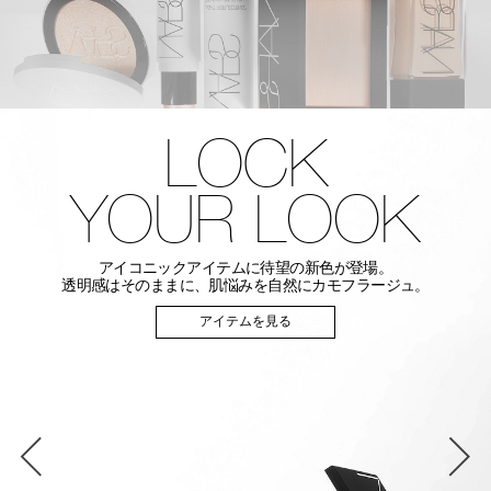
LOCK
NATURAL
YOUR LOOK
LONGWEAR
アイコニックアイテムに待望の新色が登場。
FOUNDATION
透明感はそのままに、肌悩みを自然にカモフラージュ。
アイテムを見る
軽やかな使用感でテカリをおさえ、
キメの整った毛穴レスな肌へ。
アイテムを見る