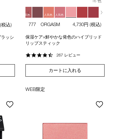
16 色
人気色
人気色
人気色
777 ORGASM
4,730円
(税込)
(税込)
保湿ケア×鮮やかな発色のハイブリッド
ブラッシ
リップスティック
4.6
267 レビュー
star
rating
カートに入れる
WEB限定