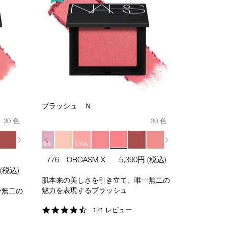
ブラッシュ Ｎ
30 色
30 色
人気色
人気色
776 ORGASM X
5,390円
(税込)
(税込)
肌本来の美しさを引き立て、唯一無二の
魅力を表現するブラッシュ
一無二の
4.7
121 レビュー
star
rating