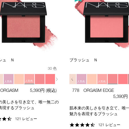
シュ Ｎ
ブラッシュ Ｎ
30 色
人気色
人気色
人気色
人気色
人気色
 ORGASM
5,390円
(税込)
778 ORGASM EDGE
5,390円
の美しさを引き立て、唯一無二の
表現するブラッシュ
肌本来の美しさを引き立て、唯
魅力を表現するブラッシュ
4.7
121 レビュー
star
4.7
121 レビュー
rating