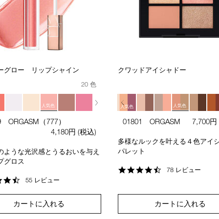
ーグロー リップシャイン
クワッドアイシャドー
20 色
人気色
人気色
人気色
人気色
69 ORGASM（777）
01801 ORGASM
7,700円
人気色
4,180円
(税込)
多様なルックを叶える４色アイ
パレット
のような光沢感とうるおいを与え
プグロス
4.6
78 レビュー
star
4.7
55 レビュー
rating
star
rating
カートに入れる
カートに入れる