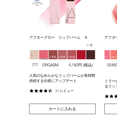
アフターグロー リップバーム Ｎ
アフタ
9 色
人気色
人気色
人気色
NEW
NEW
NEW
NEW
NEW
777 ORGASM
4,180円
(税込)
024
人気色
人気のなめらかなリップバームが長時間
持続する仕様にアップデート
ミラー
るリッ
4.7
21 レビュー
star
rating
カートに入れる