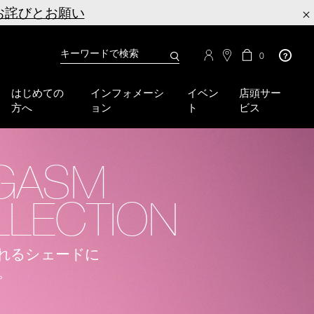
お詫びとお願い
×
カ
カ
0
タ
ー
You
ロ
ト
can
グ
の
はじめての
インフォメーシ
イベン
店頭サー
検
use
商
方へ
ョン
ト
ビス
品
索
the
数
tab
key
(or
GASM
swipe
left
LECTION
or
right
on
your
れるシェードに
mobile
。
device)
to
access