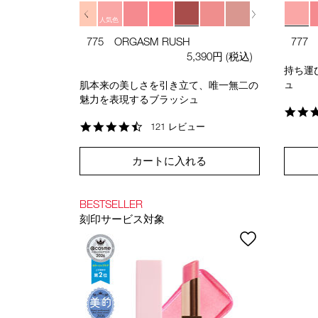
人気色
人気色
775 ORGASM RUSH
777
5,390円
(税込)
持ち運
ュ
肌本来の美しさを引き立て、唯一無二の
魅力を表現するブラッシュ
4.7
121 レビュー
star
rating
カートに入れる
BESTSELLER
刻印サービス対象