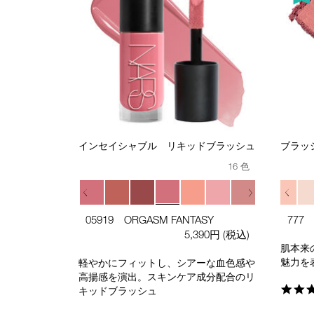
インセイシャブル リキッドブラッシュ
ブラッ
16 色
人気色
人気色
05919 ORGASM FANTASY
777
5,390円
(税込)
肌本来
魅力を
軽やかにフィットし、シアーな血色感や
高揚感を演出。スキンケア成分配合のリ
キッドブラッシュ