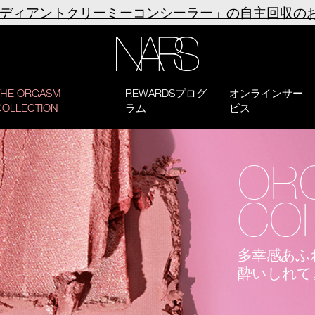
ラディアントクリーミーコンシーラー」の自主回収の
NARS
THE ORGASM
REWARDSプログ
オンラインサー
COLLECTION
ラム
ビス
OR
COL
多幸感あふ
酔いしれて