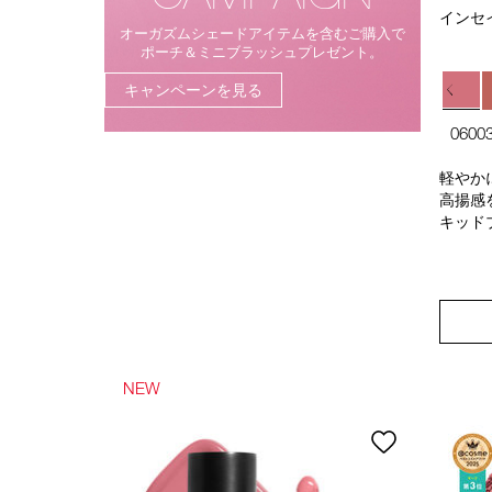
インセ
オーガズムシェードアイテムを
含むご購入で
ポーチ＆
ミニブラッシュプレゼント。
キャンペーンを見る
060
軽やか
高揚感
キッド
NEW