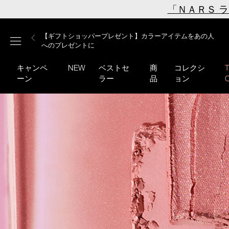
Skip
「ＮＡＲＳ 
to
main
【ミニパフプレゼント】新リキッドブラッシュご購入でプ
【はじめての購入はこちらから】新リキッドブラッシュス
【ギフトショッパープレゼント】カラーアイテムをあの人
content
メニュー
【サンプル＆ヘアピン付】オイルクレンジングキット
【ポーチ＆ブラッシュプレゼント】ORGASM CAMPAIGN
レゼント
ターターキット
へのプレゼントに
キャンペ
NEW
ベストセ
商
コレクシ
ーン
ラー
品
ョン