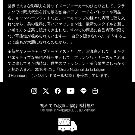
世界で大きな影響力を持つイメージメーカーのひとりとして、フラ
ンソワは既成概念を打ち破る独自のアプローチをパレットや商品
名、キャンペーンフォトなど、メーキャップの様々な表現に取り入
れながら、美の世界に高いファッション性、最新のスタイルと新し
い考え方を提案し続けてきました。すべての商品に自己表現の限り
ない可能性が秘められています― 「自分を隠さないで。そうするこ
とで誰もが大胆になれるのだから。」
革新的なメーキャップアーティストとして、写真家として、またク
リエイティブな発想の持ち主として、フランソワ・ナーズがこれま
でに残してきた功績は、世界のファッション・美容業界にしっかり
と刻み込まれ、2016年には「Ordre National de la Légion
d'Honneur」（レジオンドヌール勲章）を受章しています。
初めてのお買い物は
送料無料
＊2回目以降は
5,500円(税込)以上の
ご購入で送料無料