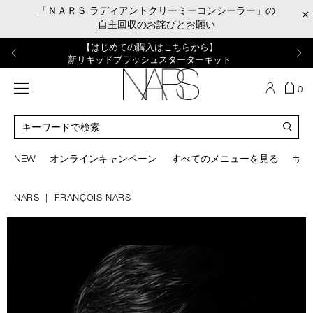
Skip
「ＮＡＲＳ ラディアントクリーミーコンシーラー」の
×
to
自主回収のお詫びとお願い
main
content
【ポーチ＆ブラッシュプレゼント】
【はじめての購入はこちらから】
【ギフトショッパープレゼント】
【サンプル＆ヘアピン付】
【ミニパフプレゼント】
新リキッドブラッシュご購入でプレゼント
カラーアイテムをあの人へのプレゼントに
新リキッドブラッシュスターターキット
オイルクレンジングキット
ORGASM CAMPAIGN
メニュー
カ
0
ー
NARS
ト
カ
の
タ
商
ロ
You
品
グ
can
NEW
オンラインキャンペーン
すべてのメニューを見る
サイ
数
検
use
索
the
tab
NARS
FRANÇOIS NARS
key
(or
swipe
left
or
right
on
your
mobile