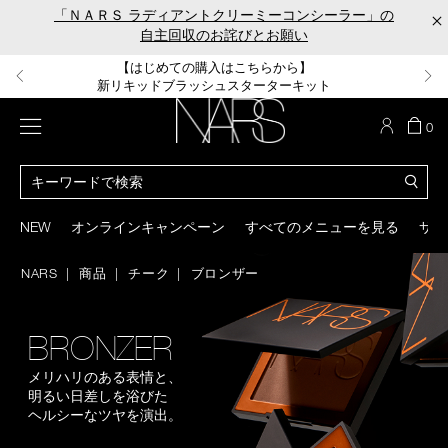
Skip
「ＮＡＲＳ ラディアントクリーミーコンシーラー」の
×
to
自主回収のお詫びとお願い
main
content
【ポーチ＆ブラッシュプレゼント】
【はじめての購入はこちらから】
【ギフトショッパープレゼント】
【サンプル＆ヘアピン付】
【ミニパフプレゼント】
新リキッドブラッシュご購入でプレゼント
カラーアイテムをあの人へのプレゼントに
新リキッドブラッシュスターターキット
オイルクレンジングキット
ORGASM CAMPAIGN
メニュー
カ
0
ー
NARS
ト
カ
の
タ
商
ロ
You
品
グ
can
NEW
オンラインキャンペーン
すべてのメニューを見る
サイ
数
検
use
索
the
NARS
商品
チーク
ブロンザー
tab
key
(or
swipe
BRONZER
left
or
メリハリのある表情と、
right
明るい日差しを浴びた
on
ヘルシーなツヤを演出。
your
mobile