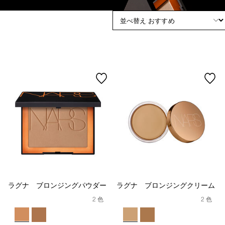
device)
to
access
the
suggestions
given
as
you
type
or
submit
this
form
to
search
for
the
keyword
you
have
ラグナ ブロンジングパウダー
ラグナ ブロンジングクリーム
entered.
2 色
2 色