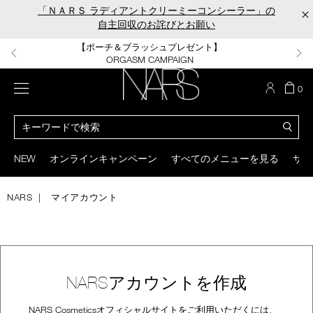
Skip
「ＮＡＲＳ ラディアントクリーミーコンシーラー」の
×
to
自主回収のお詫びとお願い
main
content
【ポーチ＆ブラッシュプレゼント】
【はじめての購入はこちらから】
【ギフトショッパープレゼント】
【サンプル＆ヘアピン付】
【ミニパフプレゼント】
新リキッドブラッシュご購入でプレゼント
カラーアイテムをあの人へのプレゼントに
新リキッドブラッシュスターターキット
オイルクレンジングキット
ORGASM CAMPAIGN
メニュー
カ
0
ー
NARS
ト
カ
の
タ
商
ロ
You
品
グ
can
NEW
オンラインキャンペーン
すべてのメニューを見る
サイ
数
検
use
索
the
tab
NARS
マイアカウント
key
(or
swipe
left
or
right
NARSアカウントを作成
on
your
mobile
NARS Cosmeticsオフィシャルサイトをご利用いただくには、