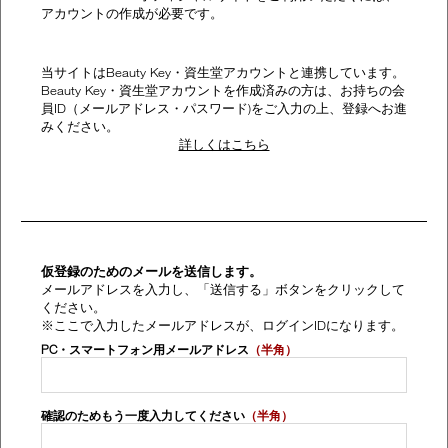
device)
アカウントの作成が必要です。
to
access
the
当サイトはBeauty Key・資生堂アカウントと連携しています。
suggestions
Beauty Key・資生堂アカウントを作成済みの方は、お持ちの会
given
員ID（メールアドレス・パスワード)をご入力の上、登録へお進
as
みください。
you
詳しくはこちら
type
or
submit
this
form
to
search
仮登録のためのメールを送信します。
for
メールアドレスを入力し、「送信する」ボタンをクリックして
the
ください。
keyword
※ここで入力したメールアドレスが、ログインIDになります。
you
PC・スマートフォン用メールアドレス
（半角）
have
entered.
確認のためもう一度入力してください
（半角）