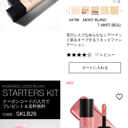
15 色
アジア
アジア
アジア
中間色
限定
限定
限定
04788 MONT BLANC
7,480円
(税込)
毛穴レスでなめらかなシアーマッ
ト肌をキープするリキッドファン
デーション
4.2
17 レビュー
star
rating
カートに入れる
NEW
INSATIABLE LIQUID BLUSH
STARTERS KIT
クーポンコードの入力で
プレゼント＆送料無料
SKLB26
CODE：