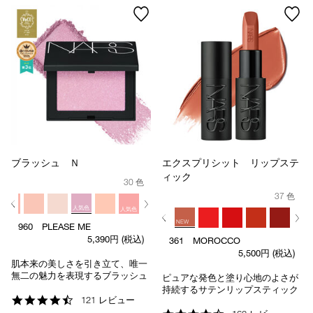
ブラッシュ Ｎ
エクスプリシット リップステ
ィック
30 色
37 色
人気色
人気色
NEW
960 PLEASE ME
5,390円
(税込)
361 MOROCCO
人気色
5,500円
(税込)
肌本来の美しさを引き立て、唯一
無二の魅力を表現するブラッシュ
ピュアな発色と塗り心地のよさが
持続するサテンリップスティック
人気色
4.7
121 レビュー
star