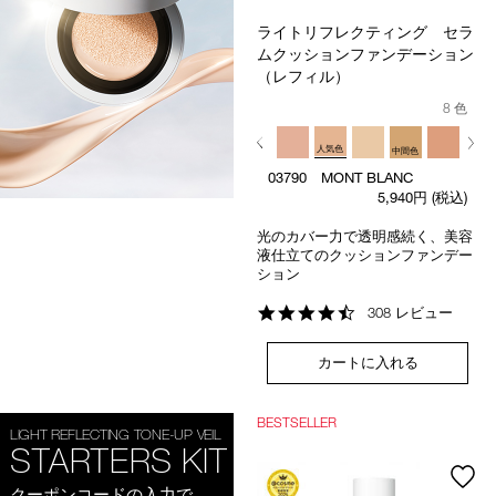
ライトリフレクティング セラ
ムクッションファンデーション
（レフィル）
8 色
人気色
中間色
03790 MONT BLANC
5,940円
(税込)
光のカバー力で透明感続く、美容
液仕立てのクッションファンデー
ション
4.5
308 レビュー
star
rating
カートに入れる
BESTSELLER
LIGHT REFLECTING TONE-UP VEIL
STARTERS KIT
クーポンコードの入力で