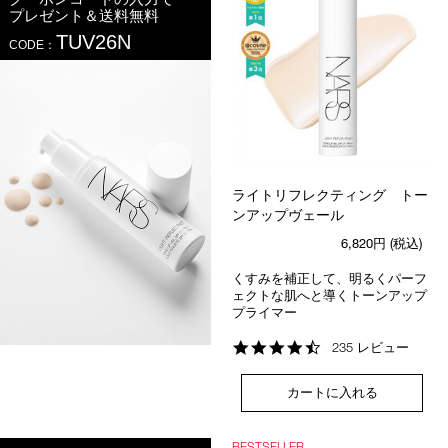
プレゼント＆送料無料
TUV26N
CODE：
ライトリフレクティング トー
ンアップヴェール
6,820円
(税込)
くすみを補正して、明るくパーフ
ェクトな肌へと導くトーンアップ
プライマー
4.6
235 レビュー
star
rating
カートに入れる
BESTSELLER