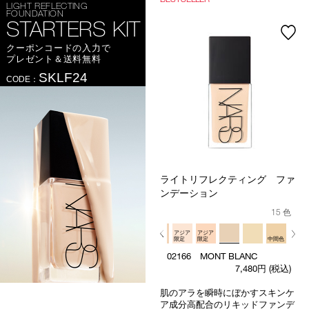
LIGHT REFLECTING
FOUNDATION
STARTERS KIT
クーポンコードの入力で
プレゼント＆送料無料
SKLF24
CODE：
ライトリフレクティング ファ
ンデーション
15 色
アジア
アジア
アジア
アジア
限定
限定
限定
限定
中間色
02166 MONT BLANC
7,480円
(税込)
肌のアラを瞬時にぼかすスキンケ
ア成分高配合のリキッドファンデ