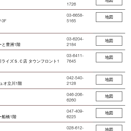
地図
1726
03-6658-
地図
3F
5165
03-6204-
地図
ぽーと豊洲1階
2184
03-6411-
地図
玉川ライズＳ.Ｃ店 タウンフロント1
7645
042-540-
地図
デュオ立川1階
2128
046-206-
地図
6260
047-409-
地図
ー船橋1階
6225
028-612-
地図