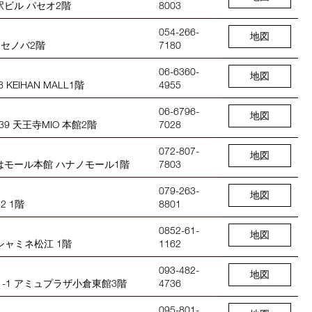
駅ビル パセオ2階
8003
054-266-
地図
岡セノバ2階
7180
06-6360-
地図
KEIHAN MALL1階
4955
06-6796-
地図
9 天王寺MIO 本館2階
7028
072-807-
地図
ずはモール本館 ハナノモール1階
7803
079-263-
地図
2 1階
8801
0852-61-
地図
 シャミネ松江 1階
1162
093-482-
地図
-1 アミュプラザ小倉東館3階
4736
095-801-