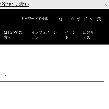
お詫びとお願い
×
カ
カ
0
タ
ー
You
ロ
ト
can
グ
の
はじめての
インフォメーシ
イベン
店頭サー
検
use
商
方へ
ョン
ト
ビス
品
索
the
数
tab
key
(or
swipe
left
or
さい。
right
on
your
mobile
device)
to
access