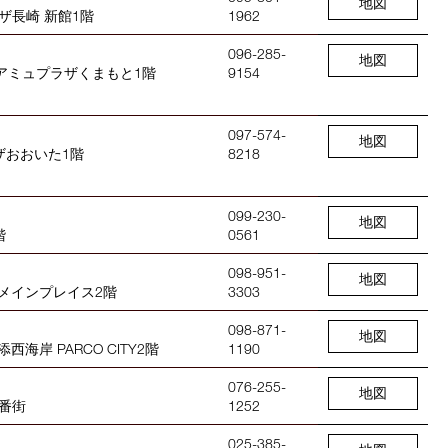
地図
ラザ長崎 新館1階
1962
096-285-
地図
6 アミュプラザくまもと1階
9154
097-574-
地図
ラザおおいた1階
8218
099-230-
地図
階
0561
098-951-
地図
那覇メインプレイス2階
3303
098-871-
地図
西海岸 PARCO CITY2階
1190
076-255-
地図
百番街
1252
025-385-