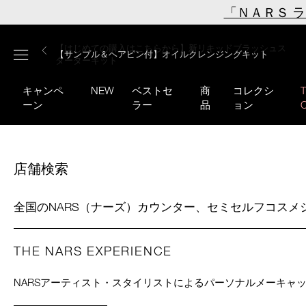
Skip
「ＮＡＲＳ 
to
main
【ミニパフプレゼント】新リキッドブラッシュご購入でプ
【はじめての購入はこちらから】新リキッドブラッシュス
【ギフトショッパープレゼント】カラーアイテムをあの人
content
メニュー
【サンプル＆ヘアピン付】オイルクレンジングキット
【ポーチ＆ブラッシュプレゼント】ORGASM CAMPAIGN
レゼント
ターターキット
へのプレゼントに
キャンペ
NEW
ベストセ
商
コレクシ
ーン
ラー
品
ョン
店舗検索
全国のNARS（ナーズ）カウンター、セミセルフコス
THE NARS EXPERIENCE
NARSアーティスト・スタイリストによるパーソナルメーキャ