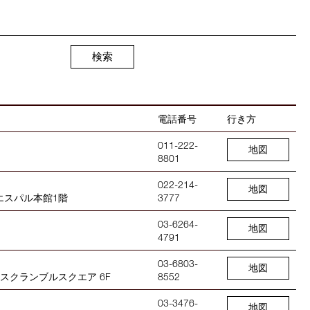
the
suggestions
given
as
検索
you
type
or
submit
電話番号
行き方
this
form
011-222-
地図
to
8801
search
for
022-214-
地図
the
 エスパル本館1階
3777
keyword
you
03-6264-
地図
4791
have
entered.
03-6803-
地図
谷スクランブルスクエア 6F
8552
03-3476-
地図