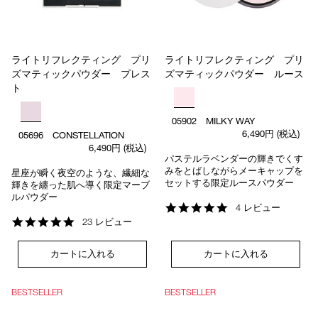
ライトリフレクティング プリ
ライトリフレクティング プリ
ズマティックパウダー プレス
ズマティックパウダー ルース
ト
05902 MILKY WAY
6,490円
(税込)
05696 CONSTELLATION
6,490円
(税込)
パステルラベンダーの輝きでくす
みをとばしながらメーキャップを
星座が瞬く夜空のような、繊細な
セットする限定ルースパウダー
輝きを纏った肌へ導く限定マーブ
ルパウダー
4.8
4 レビュー
star
4.9
23 レビュー
rating
star
rating
カートに入れる
カートに入れる
BESTSELLER
BESTSELLER