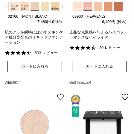
アジア
アジア
アジア
人気色
限定
限定
限定
中間色
人気色
02166 MONT BLANC
03960 HEAVENLY
7,480円
(税込)
6,490円
(税込)
肌のアラを瞬時にぼかすスキンケ
上品な光沢感を与えるハイパフォ
ア成分高配合のリキッドファンデ
ーマンスなハイライター
ーション
4.6
30 レビュー
4.6
star
533 レビュー
star
rating
rating
カートに入れる
カートに入れる
WEB限定
BESTSELLER