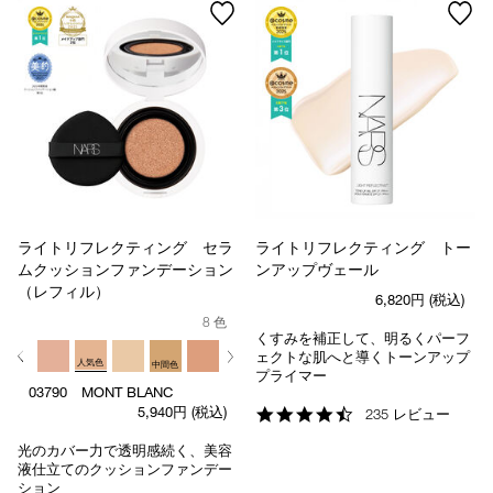
ライトリフレクティング セラ
ライトリフレクティング トー
ムクッションファンデーション
ンアップヴェール
（レフィル）
6,820円
(税込)
8 色
くすみを補正して、明るくパーフ
ェクトな肌へと導くトーンアップ
人気色
中間色
プライマー
03790 MONT BLANC
5,940円
(税込)
4.6
235 レビュー
star
光のカバー力で透明感続く、美容
rating
液仕立てのクッションファンデー
ション