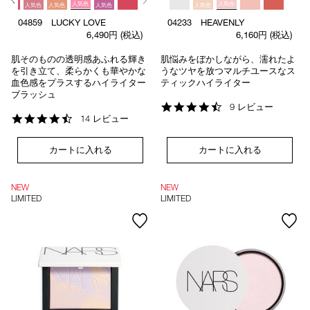
人気色
人気色
人気色
人気色
人気色
人気色
04859 LUCKY LOVE
04233 HEAVENLY
6,490円
(税込)
6,160円
(税込)
肌そのものの透明感あふれる輝き
肌悩みをぼかしながら、濡れたよ
を引き立て、柔らかくも華やかな
うなツヤを放つマルチユースなス
血色感をプラスするハイライター
ティックハイライター
ブラッシュ
4.3
9 レビュー
4.7
star
14 レビュー
star
rating
rating
カートに入れる
カートに入れる
NEW
NEW
LIMITED
LIMITED