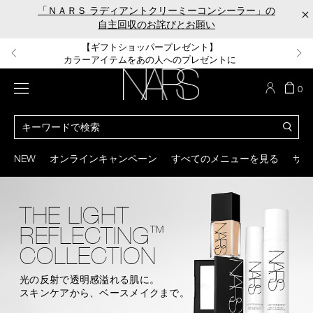
Skip
「ＮＡＲＳ ラディアントクリーミーコンシーラー」の
×
to
自主回収のお詫びとお願い
main
content
【ポーチ＆ブラッシュプレゼント】
【はじめての購入はこちらから】
【ギフトショッパープレゼント】
【サンプル＆ヘアピン付】
【ミニパフプレゼント】
新リキッドブラッシュご購入でプレゼント
カラーアイテムをあの人へのプレゼントに
新リキッドブラッシュスターターキット
オイルクレンジングキット
ORGASM CAMPAIGN
メニュー
カ
0
ー
NARS
ト
カ
の
タ
商
ロ
You
品
グ
can
NEW
オンラインキャンペーン
すべてのメニューを見る
サイ
数
検
use
索
the
tab
THE LIGHT
key
(or
REFLECTING
TM
swipe
left
COLLECTION
or
right
光の反射で透明感溢れる肌に。
on
スキンケアから、ベースメイクまで。
your
mobile