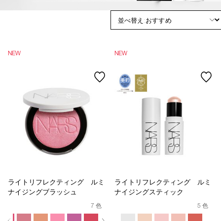
device)
to
access
the
suggestions
given
NEW
NEW
as
you
type
or
submit
this
form
to
search
for
the
keyword
you
have
ライトリフレクティング ルミ
ライトリフレクティング ルミ
entered.
ナイジングブラッシュ
ナイジングスティック
7 色
5 色