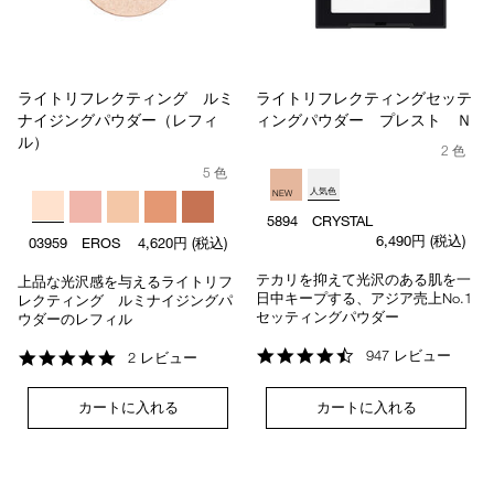
ライトリフレクティング ルミ
ライトリフレクティングセッテ
ナイジングパウダー（レフィ
ィングパウダー プレスト Ｎ
ル）
2 色
5 色
人気色
NEW
5894 CRYSTAL
6,490円
(税込)
03959 EROS
4,620円
(税込)
テカリを抑えて光沢のある肌を一
上品な光沢感を与えるライトリフ
日中キープする、アジア売上No.1
レクティング ルミナイジングパ
セッティングパウダー
ウダーのレフィル
4.7
947 レビュー
5.0
2 レビュー
star
star
rating
rating
カートに入れる
カートに入れる