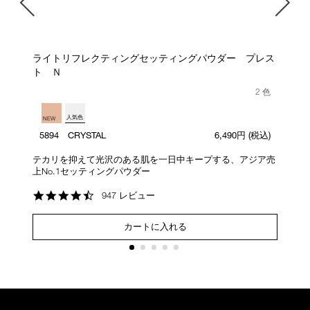
ー
ライトリフレクティングセッティングパウダー プレス
ト Ｎ
2 色
)
人気色
NEW
5894 CRYSTAL
6,490円
(税込)
定
テカリを抑えて光沢のある肌を一日中キープする、アジア売
光
上No.1セッティングパウダー
ン
4.7
947 レビュー
star
rating
カートに入れる