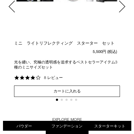
ミニ ライトリフレクティング スターター セット
)
5,500円
(税込)
イ
光を纏い、究極の透明感を追求するベストセラーアイテム3
く
種のミニサイズセット
ア
4.1
8 レビュー
star
rating
カートに入れる
EXPLORE MORE
パウダー
ファンデーション
スターターキット