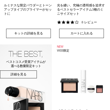
ルミナスな限定パウダーとトーン
光を纏い、究極の透明感を追求す
アップタイプのプライマーがセッ
るベストセラーアイテム3種のミ
トに
ニサイズセット
4.1
8 レビュー
star
rating
キットの詳細を見る
カートに入れる
NEW
WEB限定
THE BEST,
ベストコスメ受賞アイテムが
選べる
数量限定キット
詳細を見る