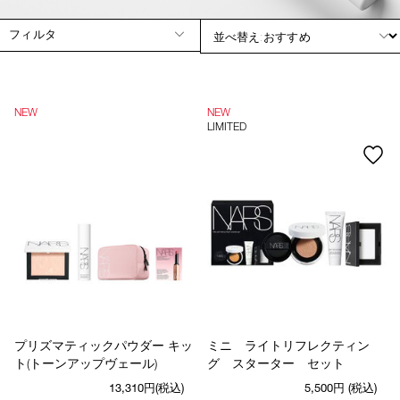
device)
to
フィルタ
access
the
suggestions
given
as
NEW
NEW
you
LIMITED
type
or
submit
this
form
to
search
for
the
keyword
you
have
entered.
プリズマティックパウダー キッ
ミニ ライトリフレクティン
ト(トーンアップヴェール)
グ スターター セット
13,310円(税込)
5,500円
(税込)