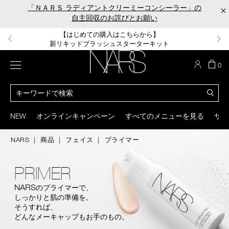
Skip
「ＮＡＲＳ ラディアントクリーミーコンシーラー」の
×
to
自主回収のお詫びとお願い
main
content
【ポーチ＆ブラッシュプレゼント】
【はじめての購入はこちらから】
【ギフトショッパープレゼント】
【サンプル＆ヘアピン付】
【ミニパフプレゼント】
新リキッドブラッシュご購入でプレゼント
カラーアイテムをあの人へのプレゼントに
新リキッドブラッシュスターターキット
オイルクレンジングキット
ORGASM CAMPAIGN
メニュー
カ
0
ー
NARS
ト
カ
の
タ
商
ロ
You
品
グ
can
NEW
オンラインキャンペーン
すべてのメニューを見る
サイ
数
検
use
索
the
NARS
商品
フェイス
プライマー
tab
key
(or
PRIMER
swipe
left
NARS
のプライマーで、
or
しっかりと肌の準備を。
right
on
そうすれば、
your
どんなメーキャップもお手のもの。
mobile