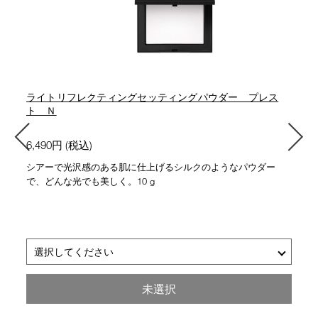
ライトリフレクティングセッティングパウダー プレス
ト Ｎ
6,490円 (税込)
シアーで光沢感のある肌に仕上げるシルクのようなパウダー
で、どんな光でも美しく。10 g
選択してください
■
■
05555 FOG
5894 CRYSTAL
ライト
トランスルーセント
未選択