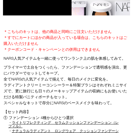
device)
to
access
the
suggestions
given
＊こちらのキットは、他の商品と同時にご注文いただけません
as
＊すでにカートにほかの商品が入っている場合は、こちらのキットはご
you
購入いただけません
type
＊クーポンコード・キャンペーンとの併用はできません
or
submit
NARS人気アイテムを一緒に使ってワンランク上の肌を体感してみて。
this
プライマーで土台をつくったら、ファンデーションで透明感を演出、更
form
to
にパウダーでセットしてキープ。
search
全てNARSの人気アイテムで揃えて、毎日のメイクに変化を。
for
ラディアントクリーミーコンシーラー＆特製ブラシはそれぞれミニサイ
the
ズで、更に旅行にも日々のメーキャップアイテムの収納にもお使いいた
keyword
だける特製バニティポーチもセット。
you
スペシャルなキットで存分にNARSのベースメイクを味わって。
have
entered.
【セット内容】
① ファンデーション 4種からひとつ選択
・
ライトリフレクティング セラムクッションファンデーション（レ
フィル）
・
ナチュラルラディアント ロングウェア クッションファンデーシ