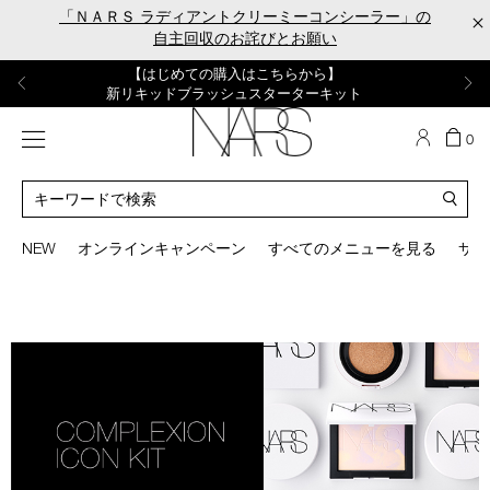
Skip
「ＮＡＲＳ ラディアントクリーミーコンシーラー」の
×
to
自主回収のお詫びとお願い
main
content
【ポーチ＆ブラッシュプレゼント】
【はじめての購入はこちらから】
【ギフトショッパープレゼント】
【サンプル＆ヘアピン付】
【ミニパフプレゼント】
新リキッドブラッシュご購入でプレゼント
カラーアイテムをあの人へのプレゼントに
新リキッドブラッシュスターターキット
オイルクレンジングキット
ORGASM CAMPAIGN
メニュー
カ
0
ー
NARS
ト
カ
の
タ
商
ロ
You
品
グ
can
NEW
オンラインキャンペーン
すべてのメニューを見る
サイ
数
検
use
索
the
tab
key
(or
swipe
left
or
right
on
your
mobile