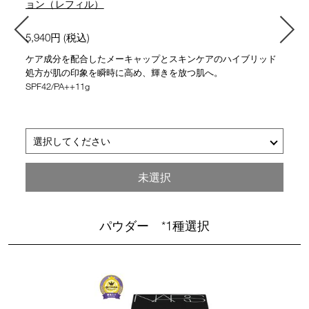
ョン（レフィル）
5,940円 (税込)
ケア成分を配合したメーキャップとスキンケアのハイブリッド
処方が肌の印象を瞬時に高め、輝きを放つ肌へ。
SPF42/PA++11g
選択してください
■
■
■
■
■
■
■
■
03789 SEOUL
03790 MONT BLANC
03791 FINLAND
03792 DEAUVILLE
03793 SAMCHEONG
03794 VIENNA
03795 PUNJAB
03796 BARCELONA
ライト 0.75 ピンクベースの非常に明るいシェード
ライト 4.5 ピーチベースの明るいシェード
ミディアム 1 イエローベ―スの中間的な明るさのシェード
ライト 2.25 イエローベースの非常に明るいシェード
ライト 4 ピンクとイエローのバランスのとれた明るいシェード
ミディアム 4 イエローベ―スの健康的な明るさのシェード
ライト 4.25 ピンクベースの明るいシェード
ライト 2 ピンクとイエローのバランスのとれた非常に明るいシェード
未選択
パウダー *1種選択