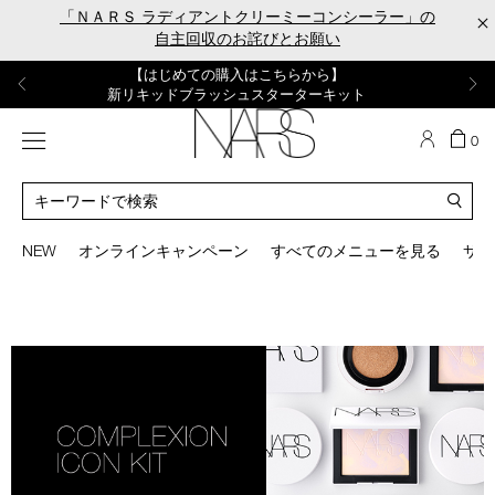
Skip
「ＮＡＲＳ ラディアントクリーミーコンシーラー」の
×
to
自主回収のお詫びとお願い
main
content
【ポーチ＆ブラッシュプレゼント】
【はじめての購入はこちらから】
【ギフトショッパープレゼント】
【サンプル＆ヘアピン付】
【ミニパフプレゼント】
新リキッドブラッシュご購入でプレゼント
カラーアイテムをあの人へのプレゼントに
新リキッドブラッシュスターターキット
オイルクレンジングキット
ORGASM CAMPAIGN
メニュー
カ
0
ー
NARS
ト
カ
の
タ
商
ロ
You
品
グ
can
NEW
オンラインキャンペーン
すべてのメニューを見る
サイ
数
検
use
索
the
tab
key
(or
swipe
left
or
right
on
your
mobile