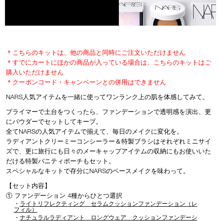
device)
to
access
the
suggestions
given
＊こちらのキットは、他の商品と同時にご注文いただけません
as
＊すでにカートにほかの商品が入っている場合は、こちらのキットはご
you
購入いただけません
type
＊クーポンコード・キャンペーンとの併用はできません
or
submit
NARS人気アイテムを一緒に使ってワンランク上の肌を体感してみて。
this
プライマーで土台をつくったら、ファンデーションで透明感を演出、更
form
to
にパウダーでセットしてキープ。
search
全てNARSの人気アイテムで揃えて、毎日のメイクに変化を。
for
ラディアントクリーミーコンシーラー＆特製ブラシはそれぞれミニサイ
the
ズで、更に旅行にも日々のメーキャップアイテムの収納にもお使いいた
keyword
だける特製バニティポーチもセット。
you
スペシャルなキットで存分にNARSのベースメイクを味わって。
have
entered.
【セット内容】
① ファンデーション 4種からひとつ選択
・
ライトリフレクティング セラムクッションファンデーション（レ
フィル）
・
ナチュラルラディアント ロングウェア クッションファンデーシ