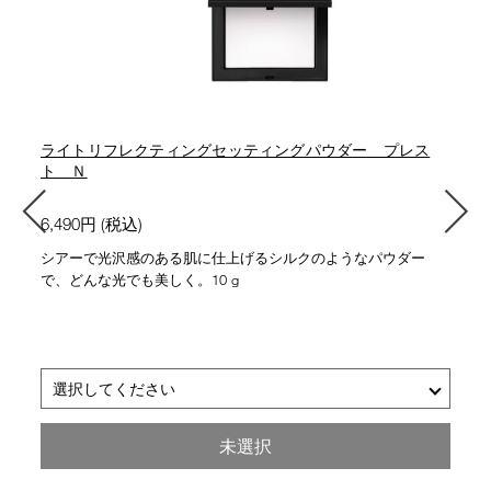
ライトリフレクティングセッティングパウダー プレス
ト Ｎ
6,490円 (税込)
シアーで光沢感のある肌に仕上げるシルクのようなパウダー
で、どんな光でも美しく。10 g
選択してください
■
■
05555 FOG
5894 CRYSTAL
ライト
トランスルーセント
未選択