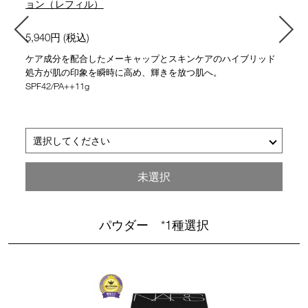
ョン（レフィル）
5,940円 (税込)
ケア成分を配合したメーキャップとスキンケアのハイブリッド
処方が肌の印象を瞬時に高め、輝きを放つ肌へ。
SPF42/PA++11g
選択してください
■
■
■
■
■
■
■
■
03789 SEOUL
03790 MONT BLANC
03791 FINLAND
03792 DEAUVILLE
03793 SAMCHEONG
03794 VIENNA
03795 PUNJAB
03796 BARCELONA
ライト 0.75 ピンクベースの非常に明るいシェード
ライト 4.5 ピーチベースの明るいシェード
ミディアム 1 イエローベ―スの中間的な明るさのシェード
ライト 2.25 イエローベースの非常に明るいシェード
ライト 4 ピンクとイエローのバランスのとれた明るいシェード
ミディアム 4 イエローベ―スの健康的な明るさのシェード
ライト 4.25 ピンクベースの明るいシェード
ライト 2 ピンクとイエローのバランスのとれた非常に明るいシェード
未選択
パウダー *1種選択