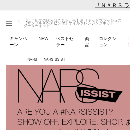
Skip
「ＮＡＲＳ 
to
main
【ミニパフプレゼント】新リキッドブラッシュご購入でプ
【はじめての購入はこちらから】新リキッドブラッシュス
【ギフトショッパープレゼント】カラーアイテムをあの人
content
メニュー
【サンプル＆ヘアピン付】オイルクレンジングキット
【ポーチ＆ブラッシュプレゼント】ORGASM CAMPAIGN
レゼント
ターターキット
へのプレゼントに
キャンペ
NEW
ベストセ
商
コレクシ
ーン
ラー
品
ョン
NARS
NARSISSIST
ARE YOU A #NARSISSIST?
SHOW OFF. EXPLORE. SHOP.