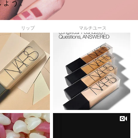
しょう。
the
suggestions
given
as
リップ
マルチユース
you
type
or
submit
this
form
to
search
for
the
keyword
you
have
entered.