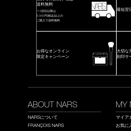
送料無料
最短翌
＊2回目以降は
5,500円(税込)以上の
ご購入で送料無料
お得なオンライン
大切な
限定キャンペーン
刻印サ
ABOUT NARS
MY 
について
マイア
NARS
お気に
FRANÇOIS NARS