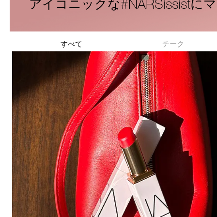
#NARSissist
アイコニックな
にマ
すべて
チーク