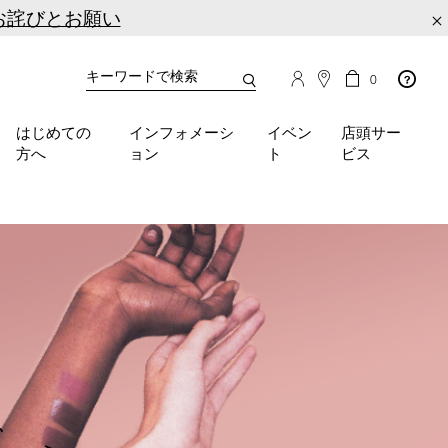
お詫びとお願い
×
カ
カ
0
タ
ー
You
ロ
ト
can
グ
の
はじめての
インフォメーシ
イベン
店頭サー
検
use
商
方へ
ョン
ト
ビス
品
索
the
数
tab
key
(or
swipe
left
or
right
on
your
mobile
device)
、
to
access