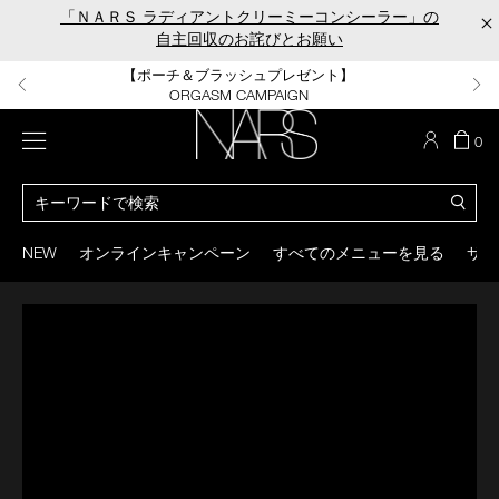
Skip
Skip
「ＮＡＲＳ ラディアントクリーミーコンシーラー」の
×
to
to
自主回収のお詫びとお願い
main
main
content
content
【ポーチ＆ブラッシュプレゼント】
【はじめての購入はこちらから】
【ギフトショッパープレゼント】
【サンプル＆ヘアピン付】
【ミニパフプレゼント】
新リキッドブラッシュご購入でプレゼント
カラーアイテムをあの人へのプレゼントに
新リキッドブラッシュスターターキット
オイルクレンジングキット
ORGASM CAMPAIGN
メニュー
カ
0
ー
NARS
ト
カ
の
タ
商
ロ
You
品
グ
can
NEW
オンラインキャンペーン
すべてのメニューを見る
サイ
数
検
use
索
the
tab
key
(or
swipe
left
or
right
on
your
mobile