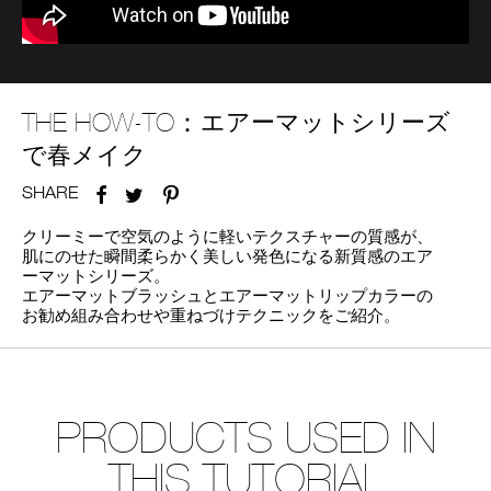
device)
to
access
the
suggestions
given
THE HOW-TO：
エアーマットシリーズ
as
で春メイク
you
type
or
SHARE
FACEBOOK
TWITTER
PINTEREST
submit
this
クリーミーで空気のように軽いテクスチャーの質感が、
form
肌にのせた瞬間柔らかく美しい発色になる新質感のエア
to
ーマットシリーズ。
search
エアーマットブラッシュとエアーマットリップカラーの
for
お勧め組み合わせや重ねづけテクニックをご紹介。
the
keyword
you
have
entered.
PRODUCTS USED IN
THIS TUTORIAL