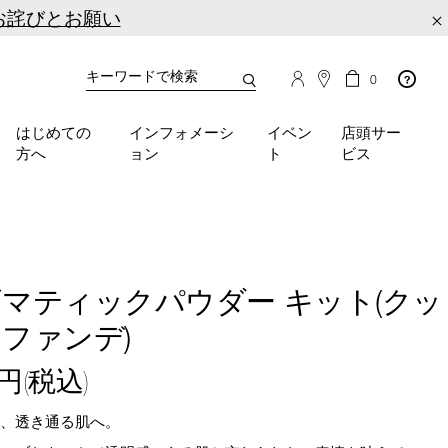
お詫びとお願い
×
カ
カ
0
タ
ー
You
ロ
ト
can
グ
の
はじめての
インフォメーシ
イベン
店頭サー
検
use
商
方へ
ョン
ト
ビス
品
索
the
数
tab
key
(or
swipe
left
or
マティックパウダー キット(クッ
right
ファンデ)
on
your
mobile
0円(税込)
device)
to
て、透き通る肌へ。
access