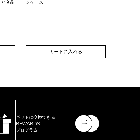
ンと名品
ンケース
キンケア成
のファンデ
カートに入れる
キ
ギフトに交換できる
REWARDS
プログラム