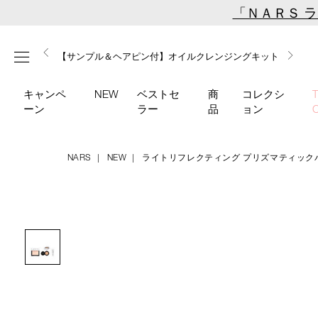
Skip
「ＮＡＲＳ 
to
main
【ミニパフプレゼント】新リキッドブラッシュご購入でプ
【はじめての購入はこちらから】新リキッドブラッシュス
【ギフトショッパープレゼント】カラーアイテムをあの人
content
メニュー
【サンプル＆ヘアピン付】オイルクレンジングキット
【ポーチ＆ブラッシュプレゼント】ORGASM CAMPAIGN
レゼント
ターターキット
へのプレゼントに
キャンペ
NEW
ベストセ
商
コレクシ
ーン
ラー
品
ョン
NARS
NEW
ライトリフレクティング プリズマティック
/lrpp_kit/lrpp_scfd_kit_2607_s.html
商
品
Image
番
号
lrpp_scfd_kit_2607_s