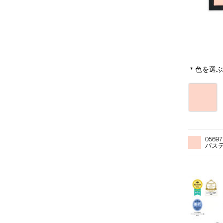
＊色を選
バ
リ
エ
ー
バ
Product
シ
リ
Actions
ョ
0569
エ
ン
パス
ー
シ
ョ
ン