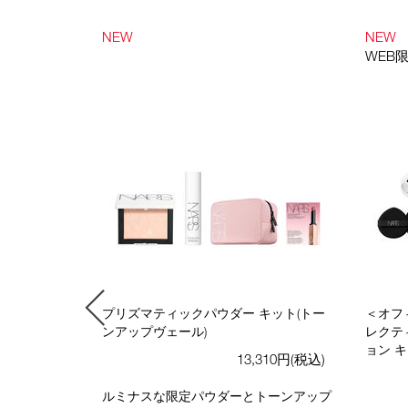
NEW
NEW
WEB
＞ベースメイ
プリズマティックパウダー キット(トー
＜オフ
ンアップヴェール)
レクテ
ョン 
310円(税込)
13,310円(税込)
とプライマー
ルミナスな限定パウダーとトーンアップ