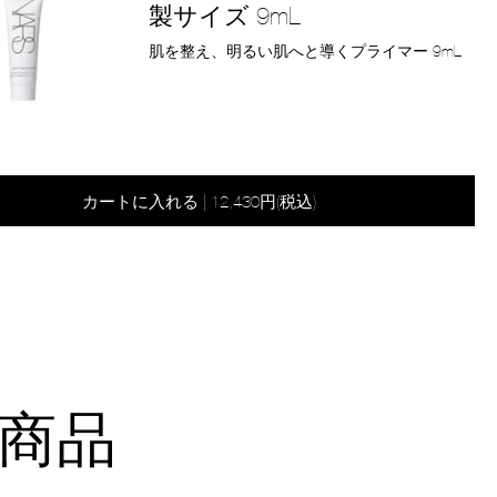
製サイズ 9mL
商
肌を整え、明るい肌へと導くプライマー 9mL
品
番
号
2800011186100
カートに入れる
|
12,430円(税込)
商品