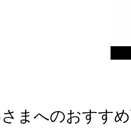
バ
Product
リ
Actions
オ
Product
エ
プ
Actions
ー
シ
シ
ョ
ョ
ン
ン
を
カ
ー
ト
に
客さまへのおすすめ
入
れ
る