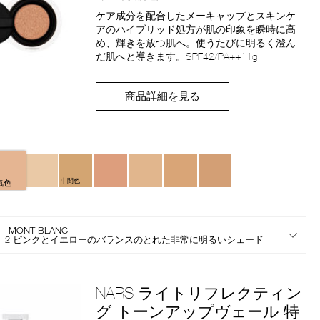
品
ケア成分を配合したメーキャップとスキンケ
番
アのハイブリッド処方が肌の印象を瞬時に高
号
め、輝きを放つ肌へ。使うたびに明るく澄ん
4535683247818
だ肌へと導きます。SPF42/PA++11g
商品詳細を見る
ぶ
中間色
気色
0 MONT BLANC
ト 2 ピンクとイエローのバランスのとれた非常に明るいシェード
NARS ライトリフレクティン
グ トーンアップヴェール 特