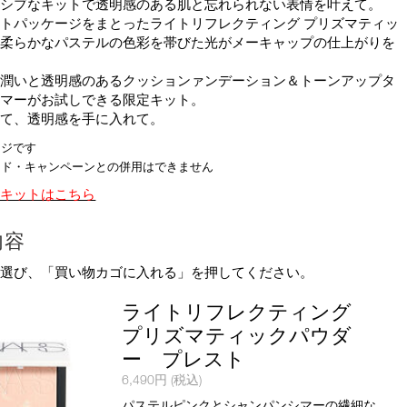
ーシブなキットで透明感のある肌と忘れられない表情を叶えて。
the
トパッケージをまとったライトリフレクティング プリズマティッ
suggestions
は柔らかなパステルの色彩を帯びた光がメーキャップの仕上がりを
given
as
い潤いと透明感のあるクッションァンデーション＆トーンアップタ
you
イマーがお試しできる限定キット。
type
して、透明感を手に入れて。
or
submit
ージです
this
ード・キャンペーンとの併用はできません
form
のキットはこちら
to
search
内容
for
the
を選び、「買い物カゴに入れる」を押してください。
keyword
you
ライトリフレクティング
have
プリズマティックパウダ
entered.
ー プレスト
商
6,490円
(税込)
品
パステルピンクとシャンパンシマーの繊細な