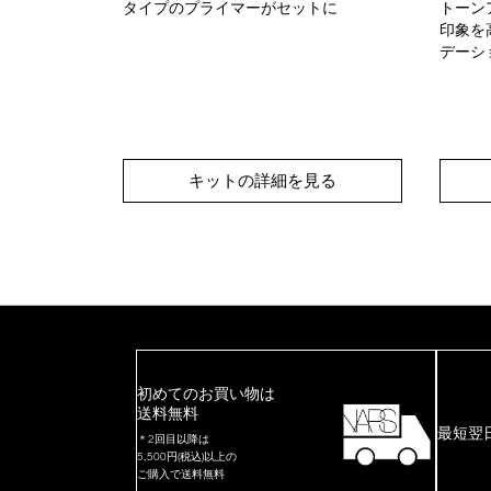
サイズをセッ
タイプのプライマーがセットに
トーン
印象を
デーシ
見る
キットの詳細を見る
初めてのお買い物は
送料無料
最短翌
＊2回目以降は
5,500円(税込)以上の
ご購入で送料無料