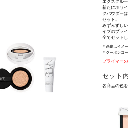
エクスクル
新たにホワイ
クパウダー
セット。
みずみずし
イプのプラ
全てセット
＊画像はイメ
＊クーポンコ
プライマー
セット
各商品の色
商
品