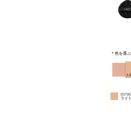
＊色を選
バ
リ
エ
人
ー
バ
Product
シ
リ
Actions
ョ
0379
エ
ン
ライ
ー
シ
ョ
ン