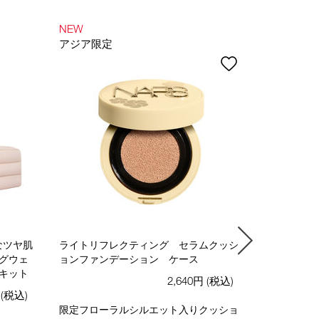
NEW
NEW
アジア限定
WEB限定
なツヤ肌
ライトリフレクティング セラムクッシ
＜オフィシ
ングウェ
ョンファンデーション ケース
レクティン
 キット
2,640円
(税込)
円(税込)
限定フローラルシルエット入りクッショ
トーンアッ