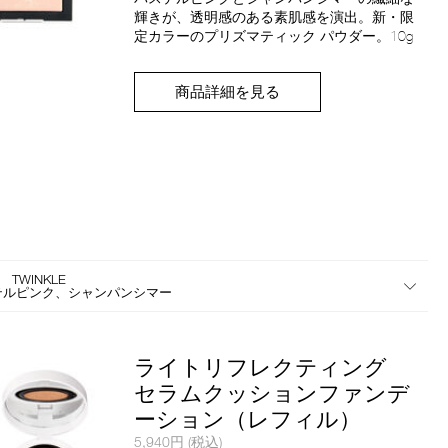
番
輝きが、透明感のある素肌感を演出。新・限
号
定カラーのプリズマティック パウダー。10g
4535683285384
商品詳細を見る
ぶ
7 TWINKLE
テルピンク、シャンパンシマー
ライトリフレクティング
セラムクッションファンデ
ーション（レフィル）
商
5,940円
(税込)